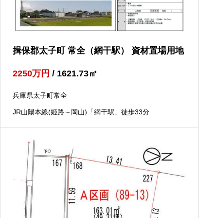
揖保郡太子町 常全（網干駅） 資材置場用地
2250
万円
/ 1621.73
㎡
兵庫県太子町常全
JR山陽本線(姫路～岡山)「網干駅」徒歩33分