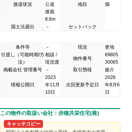
接道状況
公道
地目
畑
接面
8.6m
国土法届出
－
セットバック
条件等
－
現況
更地
引渡し（可能時期/方
相談 /
69805
物件番号
法）
現況渡
30065
掲載会社 管理番号
－
取引態様
媒介
2023
2026
情報公開日
年11月
次回更新予定日
年8月6
10日
日
この物件の取扱い会社：赤穂共栄住宅(株)
キャッチコピー