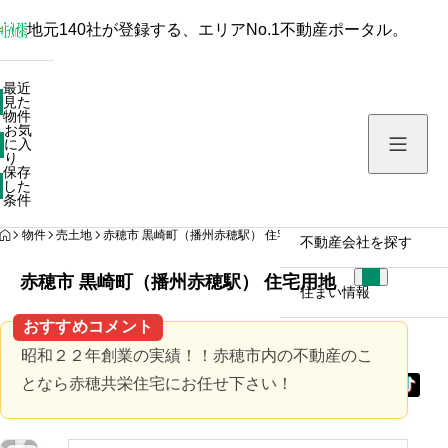
地元140社が登録する、エリアNo.1不動産ポータル。
最近見た物件
最近
見た
お気に入り
物件
お気
保存した条件
に入
り
保存
した
物件を探す
条件
HOME
物件
売土地
赤穂市 黒崎町（播州赤穂駅） 住宅用地
不動産会社を探す
赤穂市 黒崎町（播州赤穂駅） 住宅用地
住まい情報
おすすめコメント
昭和２２年創業の実績！！赤穂市内の不動産のこ
となら赤穂共栄住宅にお任せ下さい！
拡
拡
拡
拡
拡
大
大
大
大
大