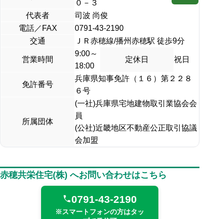
０－３
代表者
司波 尚俊
電話／FAX
0791-43-2190
交通
ＪＲ赤穂線/播州赤穂駅 徒歩9分
9:00～
営業時間
定休日
祝日
18:00
兵庫県知事免許（１６）第２２８
免許番号
６号
(一社)兵庫県宅地建物取引業協会会
員
所属団体
(公社)近畿地区不動産公正取引協議
会加盟
赤穂共栄住宅(株) へお問い合わせはこちら
0791-43-2190
※スマートフォンの方はタッ