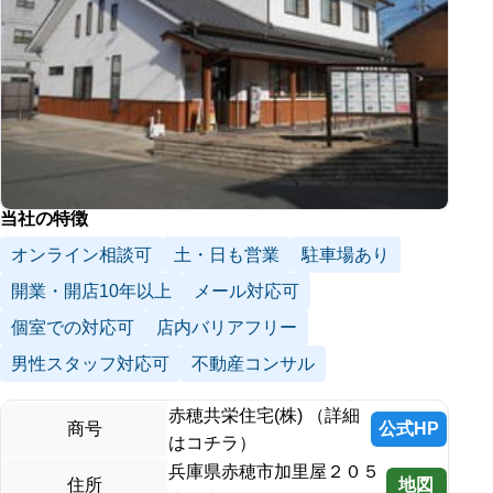
当社の特徴
オンライン相談可
土・日も営業
駐車場あり
開業・開店10年以上
メール対応可
個室での対応可
店内バリアフリー
男性スタッフ対応可
不動産コンサル
赤穂共栄住宅(株) （詳細
公式HP
商号
はコチラ）
兵庫県赤穂市加里屋２０５
地図
住所