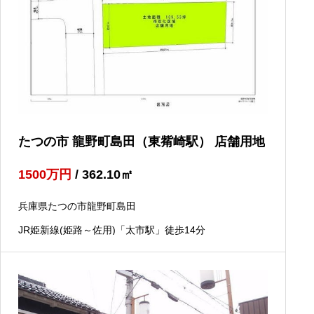
たつの市 龍野町島田（東觜崎駅） 店舗用地
1500
万円
/ 362.10
㎡
兵庫県たつの市龍野町島田
JR姫新線(姫路～佐用)「太市駅」徒歩14分