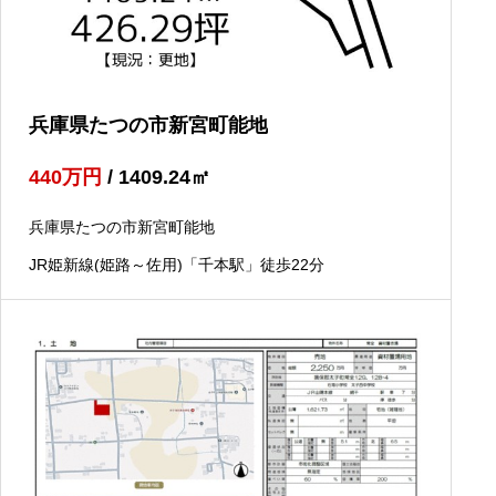
兵庫県たつの市新宮町能地
440
万円
/ 1409.24
㎡
兵庫県たつの市新宮町能地
JR姫新線(姫路～佐用)「千本駅」徒歩22分