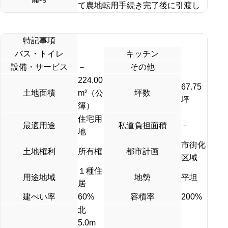
て農地転用手続き完了後に引渡し
特記事項
バス・トイレ
キッチン
設備・サービス
－
その他
224.00
67.75
土地面積
m²（公
坪数
坪
簿）
住宅用
最適用途
私道負担面積
－
地
市街化
土地権利
所有権
都市計画
区域
１種住
用途地域
地勢
平坦
居
建ぺい率
60%
容積率
200%
北
5.0m