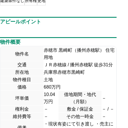
建築条件なし
所有権
更地
アピールポイント
物件概要
赤穂市 黒崎町（播州赤穂駅） 住宅
物件名
用地
交通
ＪＲ赤穂線 / 播州赤穂駅 徒歩31分
所在地
兵庫県赤穂市黒崎町
物件種目
土地
価格
680
万円
10.04
借地期間・地代
坪単価
－
万円
（月額）
権利金
－
敷金 / 保証金
－ / －
維持費等
－
その他一時金
－
・現状有姿にて引き渡し ・売主に
備考