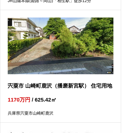
JR山陽本線(姫路～岡山)「相生駅」徒歩12分
宍粟市 山崎町鹿沢（播磨新宮駅） 住宅用地
1170
万円
/ 625.42
㎡
兵庫県宍粟市山崎町鹿沢