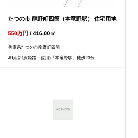
たつの市 龍野町四箇（本竜野駅） 住宅用地
550
万円
/ 416.00
㎡
兵庫県たつの市龍野町四箇
JR姫新線(姫路～佐用)「本竜野駅」徒歩23分