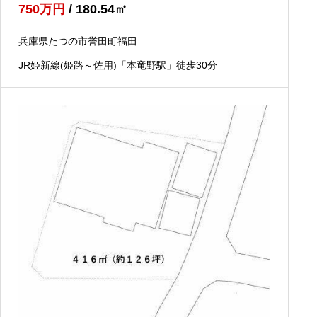
750
万円
/ 180.54
㎡
兵庫県たつの市誉田町福田
JR姫新線(姫路～佐用)「本竜野駅」徒歩30分