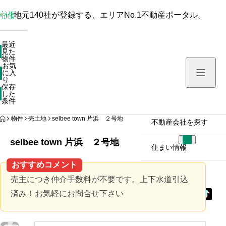
地元140社が登録する、エリアNo.1不動産ポータル。
最近見た物件
最近
見た
お気に入り
物件
お気
保存した条件
に入
り
保存
した
物件を探す
条件
HOME
物件
売土地
selbee town 片浜 ２号地
不動産会社を探す
selbee town 片浜 ２号地
住まい情報
おすすめコメント
売主につき仲介手数料が不要です。上下水道引込
済み！お気軽にお問合せ下さい
拡
拡
拡
拡
大
大
大
大