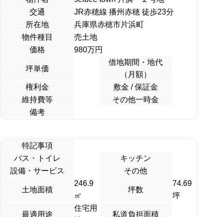
交通
JR赤穂線 播州赤穂 徒歩23分
所在地
兵庫県赤穂市片浜町
物件種目
売土地
価格
980
万円
借地期間・地代
坪単価
（月額）
権利金
敷金 / 保証金
維持費等
その他一時金
備考
特記事項
バス・トイレ
キッチン
設備・サービス
その他
246.9
74.69
土地面積
坪数
㎡
坪
住宅用
最適用途
私道負担面積