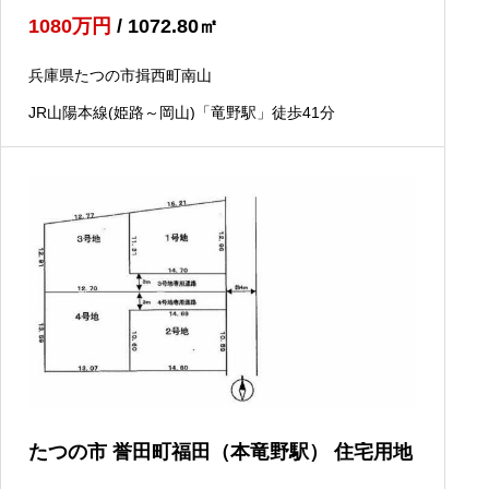
1080
万円
/ 1072.80
㎡
兵庫県たつの市揖西町南山
JR山陽本線(姫路～岡山)「竜野駅」徒歩41分
たつの市 誉田町福田（本竜野駅） 住宅用地