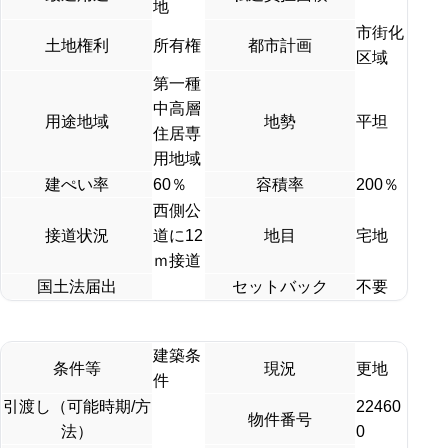
地
市街化
土地権利
所有権
都市計画
区域
第一種
中高層
用途地域
地勢
平坦
住居専
用地域
建ぺい率
60％
容積率
200％
西側公
接道状況
道に12
地目
宅地
ｍ接道
国土法届出
セットバック
不要
建築条
条件等
現況
更地
件
引渡し（可能時期/方
22460
物件番号
法）
0