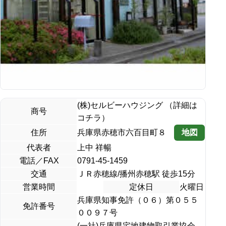
(株)セルビーハウジング （詳細は
商号
コチラ）
地図
住所
兵庫県赤穂市六百目町８
代表者
上中 祥暢
電話／FAX
0791-45-1459
交通
ＪＲ赤穂線/播州赤穂駅 徒歩15分
営業時間
定休日
火曜日
兵庫県知事免許（０６）第０５５
免許番号
００９７号
(一社)兵庫県宅地建物取引業協会