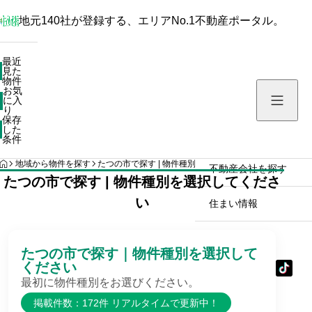
地元140社が登録する、エリアNo.1不動産ポータル。
最近見た物件
最近
見た
お気に入り
物件
お気
保存した条件
に入
り
保存
した
物件を探す
条件
HOME
地域から物件を探す
たつの市で探す | 物件種別を選択してください
不動産会社を探す
たつの市で探す | 物件種別を選択してくださ
い
住まい情報
たつの市で探す｜物件種別を選択して
ください
最初に物件種別をお選びください。
掲載件数：172件 リアルタイムで更新中！