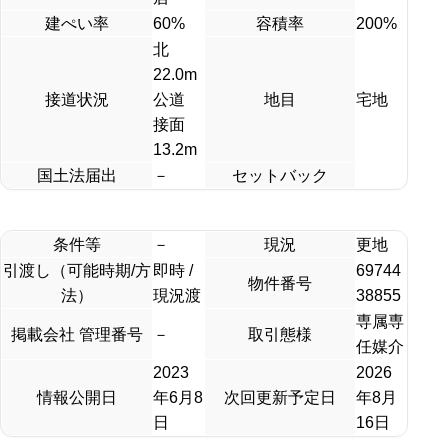
建ぺい率
60%
容積率
200%
北
22.0m
接道状況
公道
地目
宅地
接面
13.2m
国土法届出
－
セットバック
条件等
－
現況
更地
引渡し（可能時期/方
即時 /
69744
物件番号
法）
現況渡
38855
専属専
掲載会社 管理番号
－
取引態様
任媒介
2023
2026
情報公開日
年6月8
次回更新予定日
年8月
日
16日