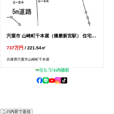
宍粟市 山崎町千本屋（播磨新宮駅） 住宅用
地
737
万円
/ 221.54
㎡
兵庫県宍粟市山崎町千本屋
© 2025 住もう！in西播磨
この内容で送信