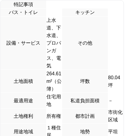
特記事項
バス・トイレ
キッチン
上水
道、下
水道、
設備・サービス
プロパ
その他
ンガ
ス、電
気
264.61
80.04
土地面積
m²（公
坪数
坪
簿）
住宅用
最適用途
私道負担面積
－
地
市街化
土地権利
所有権
都市計画
区域
１種住
用途地域
地勢
平坦
居