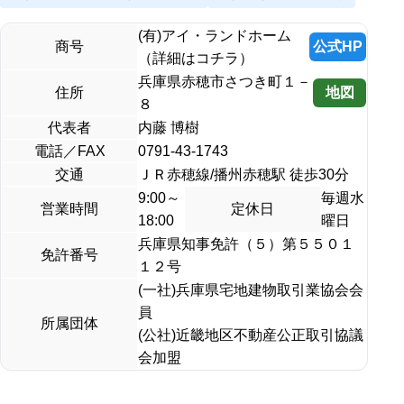
(有)アイ・ランドホーム
公式HP
商号
（詳細はコチラ）
兵庫県赤穂市さつき町１－
地図
住所
８
代表者
内藤 博樹
電話／FAX
0791-43-1743
交通
ＪＲ赤穂線/播州赤穂駅 徒歩30分
9:00～
毎週水
営業時間
定休日
18:00
曜日
兵庫県知事免許（５）第５５０１
免許番号
１２号
(一社)兵庫県宅地建物取引業協会会
員
所属団体
(公社)近畿地区不動産公正取引協議
会加盟