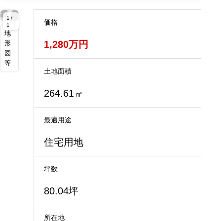
拡
拡
拡
大
大
大
1 /
価格
1
地
1,280万円
形
図
等
土地面積
264.61
㎡
最適用途
住宅用地
坪数
80.04坪
所在地