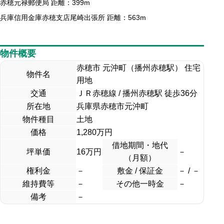
赤穂元禄郵便局 距離：399m
兵庫信用金庫赤穂支店尾崎出張所 距離：563m
物件概要
赤穂市 元沖町（播州赤穂駅） 住宅
物件名
用地
交通
ＪＲ赤穂線 / 播州赤穂駅 徒歩36分
所在地
兵庫県赤穂市元沖町
物件種目
土地
価格
1,280万円
借地期間・地代
坪単価
16万円
－
（月額）
権利金
－
敷金 / 保証金
－ / －
維持費等
－
その他一時金
－
備考
－