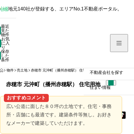
地元140社が登録する、エリアNo.1不動産ポータル。
最近見た物件
最近
見た
お気に入り
物件
お気
保存した条件
に入
り
保存
した
物件を探す
条件
HOME
物件
売土地
赤穂市 元沖町（播州赤穂駅） 住宅用地
不動産会社を探す
赤穂市 元沖町（播州赤穂駅） 住宅用地
住まい情報
おすすめコメント
広い公道に面した８０坪の土地です。住宅・事務
所・店舗にも最適です。建築条件等無し。お好き
なメーカーで建築していただけます。