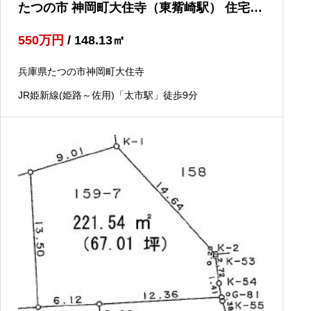
たつの市 神岡町大住寺（東觜崎駅） 住宅用
地
550
万円
/ 148.13
㎡
兵庫県たつの市神岡町大住寺
JR姫新線(姫路～佐用)「太市駅」徒歩9分