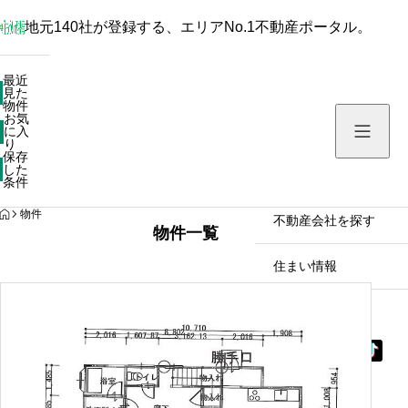
地元140社が登録する、エリアNo.1不動産ポータル。
最近見た物件
最近
見た
お気に入り
物件
お気
保存した条件
に入
り
保存
した
物件を探す
条件
HOME
物件
不動産会社を探す
物件一覧
住まい情報