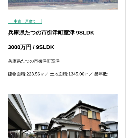
中古一戸建て
兵庫県たつの市御津町室津 9SLDK
3000
万円
/ 9SLDK
兵庫県たつの市御津町室津
建物面積:223.56
㎡
／ 土地面積:1345.00
㎡
／ 築年数: