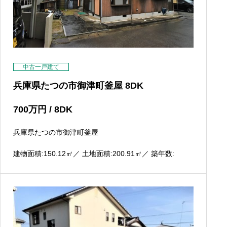
中古一戸建て
兵庫県たつの市御津町釜屋 8DK
700
万円
/ 8DK
兵庫県たつの市御津町釜屋
建物面積:150.12
㎡
／ 土地面積:200.91
㎡
／ 築年数: