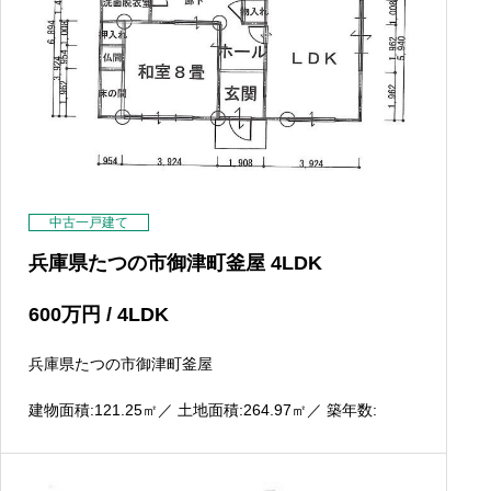
中古一戸建て
兵庫県たつの市御津町釜屋 4LDK
600
万円
/ 4LDK
兵庫県たつの市御津町釜屋
建物面積:121.25
㎡
／ 土地面積:264.97
㎡
／ 築年数: