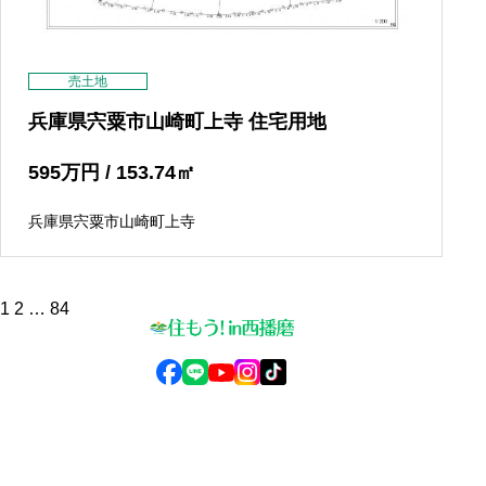
売土地
兵庫県宍粟市山崎町上寺 住宅用地
595
万円
/ 153.74
㎡
兵庫県宍粟市山崎町上寺
投
1
2
…
84
稿
の
ペ
ー
ジ
送
© 2025 住もう！in西播磨
り