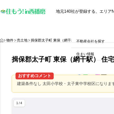
地元140社が登録する、エリアN
最近見た物件
お気に入り
保存し
物件を探す
物件を探す
HOME
物件
売土地
揖保郡太子町 東保（網干駅） 住宅用地
不動産会社を探す
【中古戸建オーナー必見】太
陽光発電と蓄電池は本当に電
住まい情報
揖保郡太子町 東保（網干駅） 住
気代を安くするのか？田舎暮
らしのメリット・デメリット
2025.10.28
徹底解説！
おすすめコメント
建築条件なし 太田小学校・太子東中学校区になりま
1 / 4