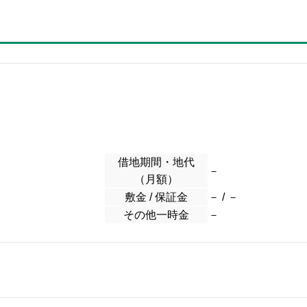
借地期間・地代
－
（月額）
敷金 / 保証金
－ / －
その他一時金
－