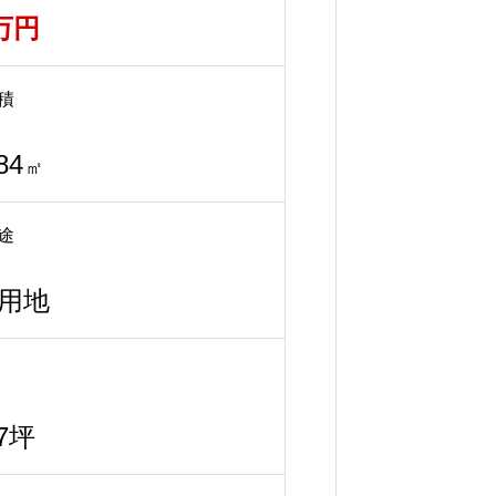
0万円
積
84
㎡
途
用地
97坪