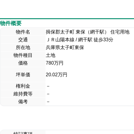
物件概要
物件名
揖保郡太子町 東保（網干駅） 住宅用地
交通
ＪＲ山陽本線 / 網干駅 徒歩33分
所在地
兵庫県太子町東保
物件種目
土地
価格
780
万円
坪単価
20.02万円
権利金
－
維持費等
－
備考
－