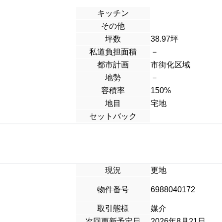
キッチン
その他
坪数
38.97坪
私道負担面積
－
都市計画
市街化区域
地勢
－
容積率
150%
地目
宅地
セットバック
現況
更地
物件番号
6988040172
取引態様
媒介
次回更新予定日
2026年8月21日