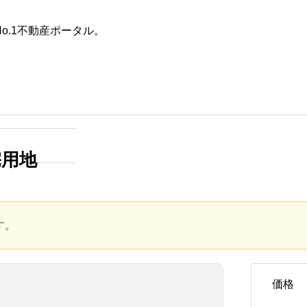
o.1不動産ポータル。
た条件
不動産会社を探す
田舎の築30年以上の一戸建て
は何年住める？寿命を延ばす
宅用地
具体的な方法と賢い選び方
2025.10.28
す。
価格