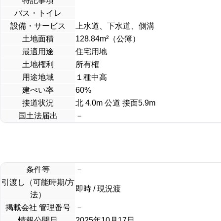
特記事項
バス・トイレ
設備・サービス
上水道、下水道、側溝
土地面積
128.84m²（公簿）
最適用途
住宅用地
土地権利
所有権
用途地域
１種中高
建ぺい率
60%
接道状況
北 4.0m 公道 接面5.9m
国土法届出
－
条件等
－
引渡し（可能時期/方
即時 / 現況渡
法）
掲載会社 管理番号
－
情報公開日
2025年10月17日