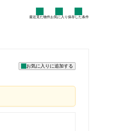
最近見た物件
お気に入り
保存した条件
住まい情報
なぜ7割が中古住宅を検討す
るのか？賢いマイホーム購入
術
2025.07.30