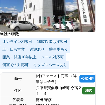
当社の特徴
オンライン相談可
19時以降も接客可
土・日も営業
送迎あり
駐車場あり
開業・開店10年以上
メール対応可
個室での対応可
キッズスペースあり
(株)ファースト商事 （詳
公式HP
商号
細はコチラ）
兵庫県宍粟市山崎町 今宿２
地図
住所
１－４
代表者
德田 守彦