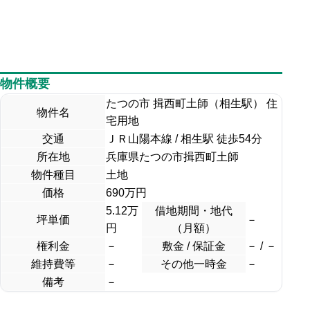
物件概要
たつの市 揖西町土師（相生駅） 住
物件名
宅用地
交通
ＪＲ山陽本線 / 相生駅 徒歩54分
所在地
兵庫県たつの市揖西町土師
物件種目
土地
価格
690
万円
5.12万
借地期間・地代
坪単価
－
円
（月額）
権利金
－
敷金 / 保証金
－ / －
維持費等
－
その他一時金
－
備考
－