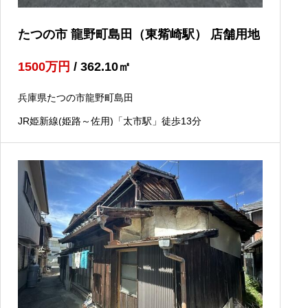
たつの市 龍野町島田（東觜崎駅） 店舗用地
1500
万円
/ 362.10
㎡
兵庫県たつの市龍野町島田
JR姫新線(姫路～佐用)「太市駅」徒歩13分