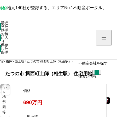
地元140社が登録する、エリアNo.1不動産ポータル。
最近見た物件
最近
見た
お気に入り
物件
お気
保存した条件
に入
り
保存
した
物件を探す
条件
HOME
物件
売土地
たつの市 揖西町土師（相生駅） 住宅用地
不動産会社を探す
たつの市 揖西町土師（相生駅） 住宅用地
住まい情報
拡
拡
拡
拡
拡
拡
拡
大
大
大
大
大
大
大
1 /
価格
5
地
690万円
形
図
等
土地面積