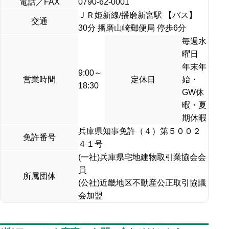
電話／FAX
0790-62-0001
ＪＲ姫新線/播磨新宮駅 【バス】
交通
30分 播磨山崎郵便局 停歩6分
毎週水
曜日
年末年
9:00～
営業時間
定休日
始・
18:30
GW休
暇・夏
期休暇
兵庫県知事免許（４）第５００２
免許番号
４１号
(一社)兵庫県宅地建物取引業協会会
員
所属団体
(公社)近畿地区不動産公正取引協議
会加盟