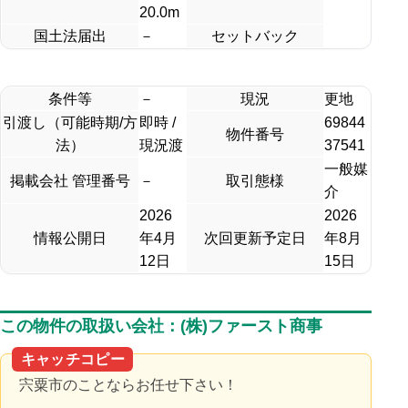
20.0m
国土法届出
－
セットバック
条件等
－
現況
更地
引渡し（可能時期/方
即時 /
69844
物件番号
法）
現況渡
37541
一般媒
掲載会社 管理番号
－
取引態様
介
2026
2026
情報公開日
年4月
次回更新予定日
年8月
12日
15日
この物件の取扱い会社：(株)ファースト商事
キャッチコピー
宍粟市のことならお任せ下さい！