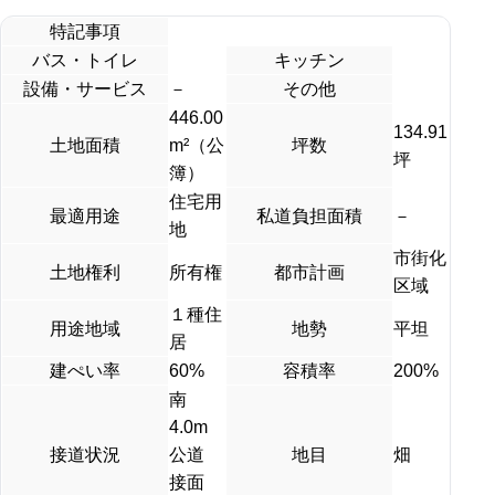
特記事項
バス・トイレ
キッチン
設備・サービス
－
その他
446.00
134.91
土地面積
m²（公
坪数
坪
簿）
住宅用
最適用途
私道負担面積
－
地
市街化
土地権利
所有権
都市計画
区域
１種住
用途地域
地勢
平坦
居
建ぺい率
60%
容積率
200%
南
4.0m
接道状況
公道
地目
畑
接面