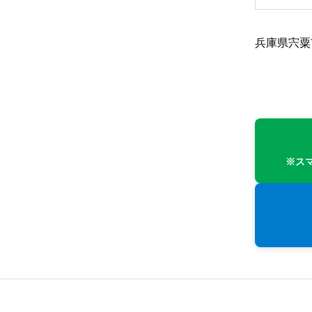
兵庫県宍粟
※ス