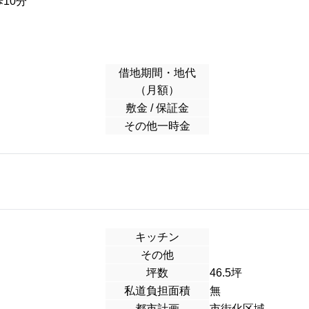
10分
借地期間・地代
（月額）
敷金 / 保証金
その他一時金
キッチン
その他
坪数
46.5坪
私道負担面積
無
都市計画
市街化区域