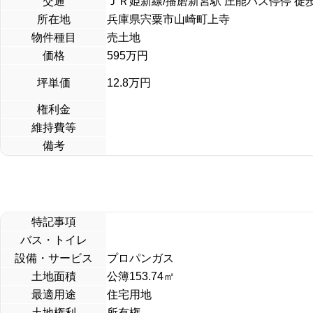
交通
ＪＲ姫新線/播磨新宮駅 庄能バス停停 徒歩
所在地
兵庫県宍粟市山崎町上寺
物件種目
売土地
価格
595
万円
坪単価
12.8万円
権利金
維持費等
備考
特記事項
バス・トイレ
設備・サービス
プロパンガス
土地面積
公簿153.74㎡
最適用途
住宅用地
土地権利
所有権