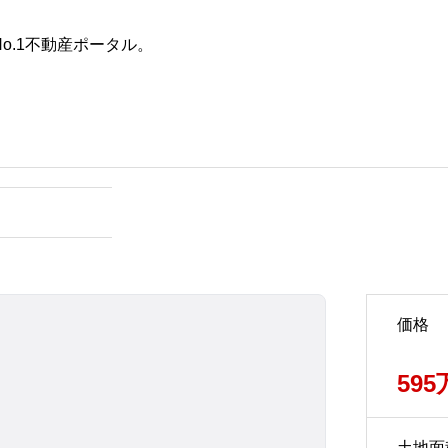
o.1不動産ポータル。
た条件
不動産会社を探す
田舎の築30年以上の一戸建て
は何年住める？寿命を延ばす
具体的な方法と賢い選び方
2025.10.28
価格
59
土地面