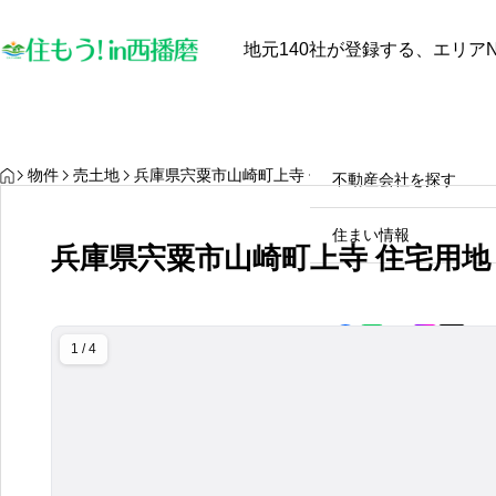
地元140社が登録する、エリアN
最近見た物件
お気に入り
保存し
物件を探す
物件を探す
HOME
物件
売土地
兵庫県宍粟市山崎町上寺 住宅用地
不動産会社を探す
【中古戸建オーナー必見】太
陽光発電と蓄電池は本当に電
住まい情報
兵庫県宍粟市山崎町上寺 住宅用地
気代を安くするのか？田舎暮
らしのメリット・デメリット
2025.10.28
徹底解説！
1 / 4