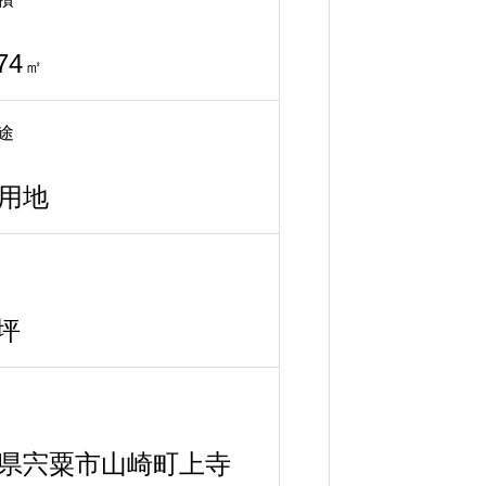
74
㎡
途
用地
5坪
県宍粟市山崎町上寺