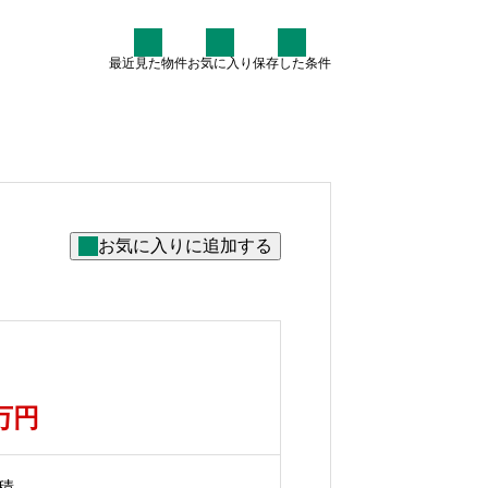
最近見た物件
お気に入り
保存した条件
住まい情報
なぜ7割が中古住宅を検討す
るのか？賢いマイホーム購入
術
2025.07.30
5万円
積