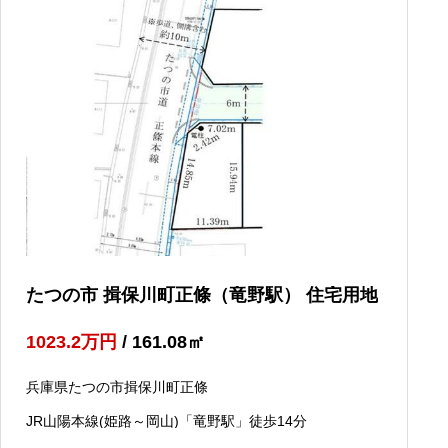
たつの市 揖保川町正條（竜野駅） 住宅用地
1023.2
万円
/ 161.08
㎡
兵庫県たつの市揖保川町正條
JR山陽本線(姫路～岡山)「竜野駅」徒歩14分