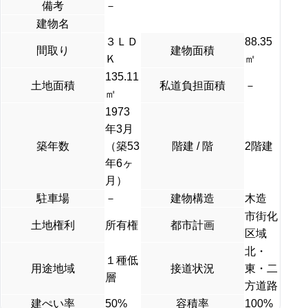
備考
－
建物名
３ＬＤ
88.35
間取り
建物面積
Ｋ
㎡
135.11
土地面積
私道負担面積
－
㎡
1973
年3月
築年数
（築53
階建 / 階
2階建
年6ヶ
月）
駐車場
－
建物構造
木造
市街化
土地権利
所有権
都市計画
区域
北・
１種低
用途地域
接道状況
東・二
層
方道路
建ぺい率
50%
容積率
100%