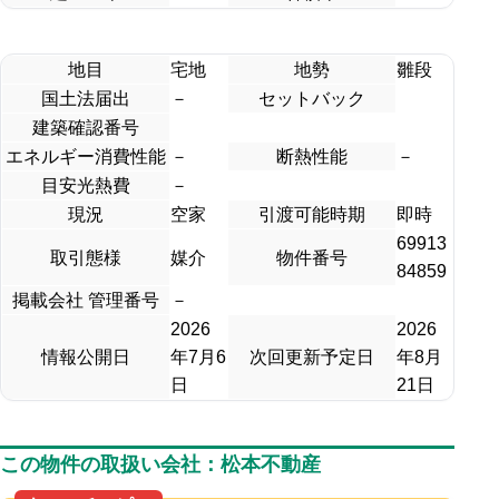
地目
宅地
地勢
雛段
国土法届出
－
セットバック
建築確認番号
エネルギー消費性能
－
断熱性能
－
目安光熱費
－
現況
空家
引渡可能時期
即時
69913
取引態様
媒介
物件番号
84859
掲載会社 管理番号
－
2026
2026
情報公開日
年7月6
次回更新予定日
年8月
日
21日
この物件の取扱い会社：松本不動産