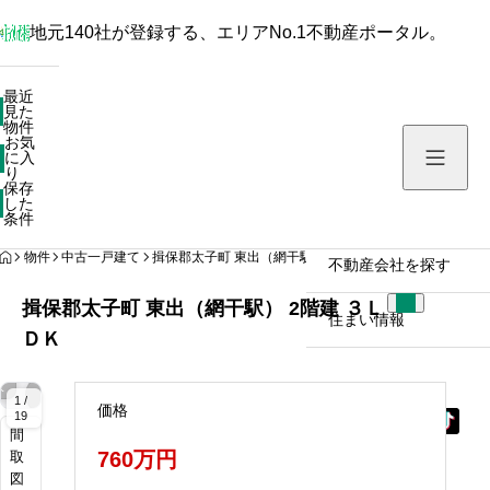
地元140社が登録する、エリアNo.1不動産ポータル。
最近見た物件
最近
見た
お気に入り
物件
お気
保存した条件
に入
り
保存
した
物件を探す
条件
HOME
物件
中古一戸建て
揖保郡太子町 東出（網干駅） 2階建 ３ＬＤＫ
不動産会社を探す
揖保郡太子町 東出（網干駅） 2階建 ３Ｌ
住まい情報
ＤＫ
拡
拡
拡
拡
拡
拡
拡
拡
拡
拡
拡
拡
大
大
大
大
大
大
大
大
大
大
大
大
1 /
価格
19
間
760万円
取
図