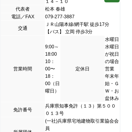
１４－１０
代表者
松本 春雄
電話／FAX
079-277-3887
ＪＲ山陽本線/網干駅 徒歩17分
交通
【バス】 立岡 停歩3分
水曜日
9:00～
水曜日
18:00
が祝日
10：
の場合
営業時間
00〜
定休日
営業
18：
年末年
00（日
始・Ｇ
曜日）
Ｗ・お
盆休み
兵庫県知事免許（１３）第５００
免許番号
０１３号
(一社)兵庫県宅地建物取引業協会会
員