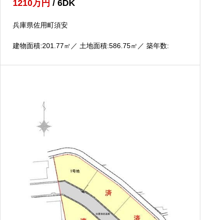
1210
万円
/ 6DK
兵庫県佐用町須安
建物面積:201.77
㎡
／ 土地面積:586.75
㎡
／ 築年数: