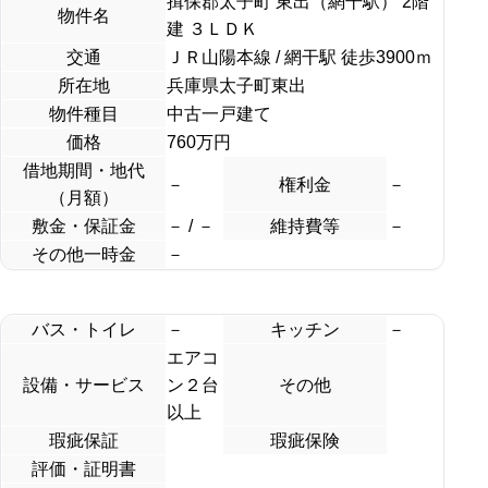
揖保郡太子町 東出（網干駅） 2階
物件名
建 ３ＬＤＫ
交通
ＪＲ山陽本線 / 網干駅 徒歩3900ｍ
所在地
兵庫県太子町東出
物件種目
中古一戸建て
価格
760
万円
借地期間・地代
－
権利金
－
（月額）
敷金・保証金
－ / －
維持費等
－
その他一時金
－
バス・トイレ
－
キッチン
－
エアコ
設備・サービス
ン２台
その他
以上
瑕疵保証
瑕疵保険
評価・証明書