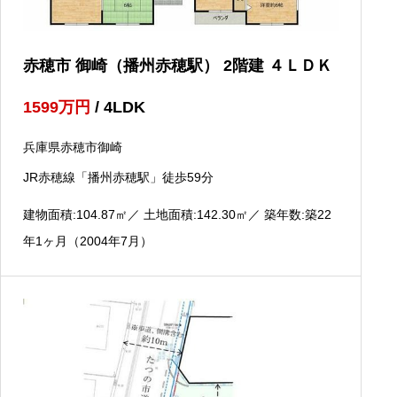
赤穂市 御崎（播州赤穂駅） 2階建 ４ＬＤＫ
1599
万円
/ 4LDK
兵庫県赤穂市御崎
JR赤穂線「播州赤穂駅」徒歩59分
建物面積:104.87
㎡
／ 土地面積:142.30
㎡
／ 築年数:築22
年1ヶ月（2004年7月）