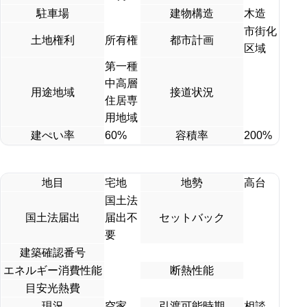
駐車場
建物構造
木造
市街化
土地権利
所有権
都市計画
区域
第一種
中高層
用途地域
接道状況
住居専
用地域
建ぺい率
60%
容積率
200%
地目
宅地
地勢
高台
国土法
国土法届出
届出不
セットバック
要
建築確認番号
エネルギー消費性能
断熱性能
目安光熱費
現況
空家
引渡可能時期
相談