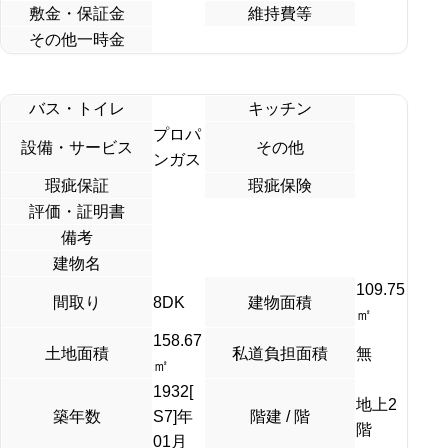
敷金・保証金
維持費等
その他一時金
バス・トイレ
キッチン
プロパ
設備・サービス
その他
ンガス
瑕疵保証
瑕疵保険
評価・証明書
備考
建物名
109.75
間取り
8DK
建物面積
㎡
158.67
土地面積
私道負担面積
無
㎡
1932[
地上2
築年数
S7]年
階建 / 階
階
01月