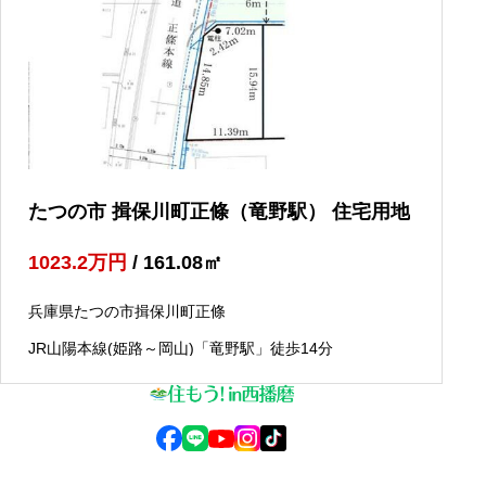
たつの市 揖保川町正條（竜野駅） 住宅用地
1023.2
万円
/ 161.08
㎡
兵庫県たつの市揖保川町正條
JR山陽本線(姫路～岡山)「竜野駅」徒歩14分
© 2025 住もう！in西播磨