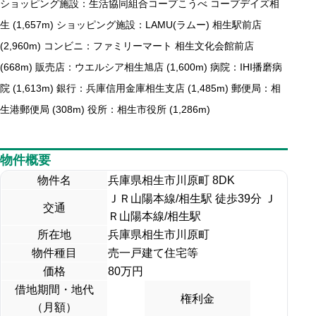
ショッピング施設：生活協同組合コープこうべ コープデイズ相
生 (1,657m) ショッピング施設：LAMU(ラムー) 相生駅前店
(2,960m) コンビニ：ファミリーマート 相生文化会館前店
(668m) 販売店：ウエルシア相生旭店 (1,600m) 病院：IHI播磨病
院 (1,613m) 銀行：兵庫信用金庫相生支店 (1,485m) 郵便局：相
生港郵便局 (308m) 役所：相生市役所 (1,286m)
物件概要
物件名
兵庫県相生市川原町 8DK
ＪＲ山陽本線/相生駅 徒歩39分 Ｊ
交通
Ｒ山陽本線/相生駅
所在地
兵庫県相生市川原町
物件種目
売一戸建て住宅等
価格
80
万円
借地期間・地代
権利金
（月額）