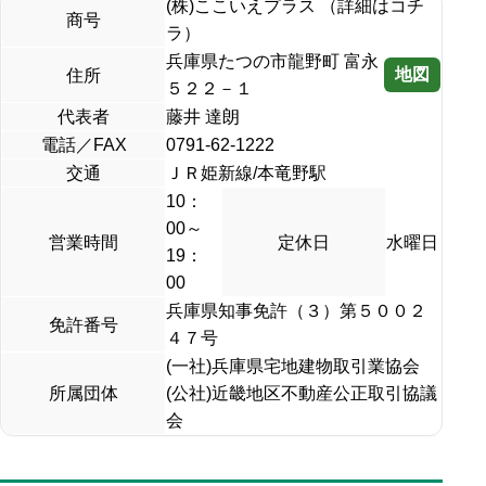
(株)ここいえプラス （詳細はコチ
商号
ラ）
兵庫県たつの市龍野町 富永
地図
住所
５２２－１
代表者
藤井 達朗
電話／FAX
0791-62-1222
交通
ＪＲ姫新線/本竜野駅
10：
00～
営業時間
定休日
水曜日
19：
00
兵庫県知事免許（３）第５００２
免許番号
４７号
(一社)兵庫県宅地建物取引業協会
所属団体
(公社)近畿地区不動産公正取引協議
会