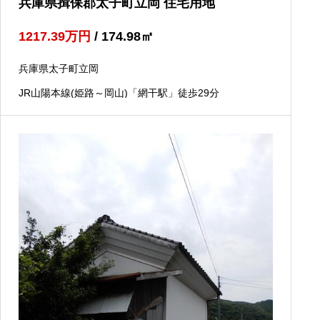
兵庫県揖保郡太子町立岡 住宅用地
1217.39
万円
/ 174.98
㎡
兵庫県太子町立岡
JR山陽本線(姫路～岡山)「網干駅」徒歩29分