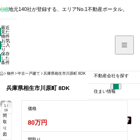
地元140社が登録する、エリアNo.1不動産ポータル。
最近見た物件
最近
見た
お気に入り
物件
お気
保存した条件
に入
り
保存
した
物件を探す
条件
HOME
物件
中古一戸建て
兵庫県相生市川原町 8DK
不動産会社を探す
兵庫県相生市川原町 8DK
住まい情報
拡
拡
拡
拡
拡
拡
拡
拡
拡
拡
拡
拡
大
大
大
大
大
大
大
大
大
大
大
大
1 /
価格
16
間
80万円
取
り
図
間取り