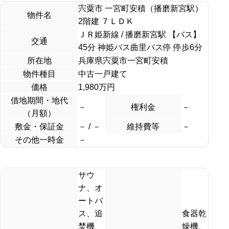
宍粟市 一宮町安積（播磨新宮駅）
物件名
2階建 ７ＬＤＫ
ＪＲ姫新線 / 播磨新宮駅 【バス】
交通
45分 神姫バス曲里バス停 停歩6分
所在地
兵庫県宍粟市一宮町安積
物件種目
中古一戸建て
価格
1,980万円
借地期間・地代
－
権利金
－
（月額）
敷金・保証金
－ / －
維持費等
－
その他一時金
－
サウ
ナ、オ
ートバ
ス、追
食器乾
焚機
燥機、