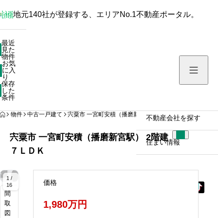
地元140社が登録する、エリアNo.1不動産ポータル。
最近見た物件
最近
見た
お気に入り
物件
お気
保存した条件
に入
り
保存
した
物件を探す
条件
HOME
物件
中古一戸建て
宍粟市 一宮町安積（播磨新宮駅） 2階建 ７ＬＤＫ
不動産会社を探す
宍粟市 一宮町安積（播磨新宮駅） 2階建
住まい情報
７ＬＤＫ
拡
拡
拡
拡
拡
拡
拡
拡
拡
拡
拡
拡
大
大
大
大
大
大
大
大
大
大
大
大
1 /
価格
16
間
1,980万円
取
図