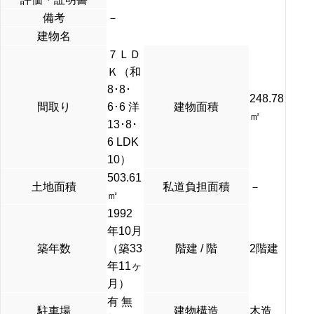
備考
－
建物名
７ＬＤ
Ｋ（和
8･8･
248.78
間取り
6･6 洋
建物面積
㎡
13･8･
6 LDK
10）
503.61
土地面積
私道負担面積
－
㎡
1992
年10月
築年数
（築33
階建 / 階
2階建
年11ヶ
月）
有 無
駐車場
建物構造
木造