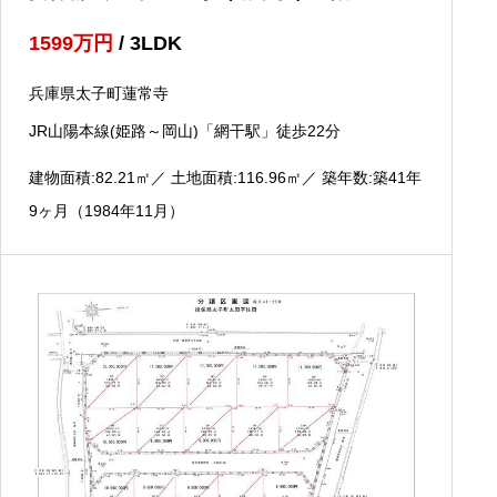
ＤＫ
1599
万円
/ 3LDK
兵庫県太子町蓮常寺
JR山陽本線(姫路～岡山)「網干駅」徒歩22分
建物面積:82.21
㎡
／ 土地面積:116.96
㎡
／ 築年数:築41年
9ヶ月（1984年11月）