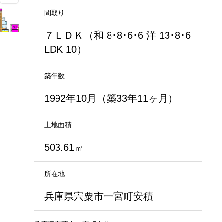
間取り
７ＬＤＫ（和 8･8･6･6 洋 13･8･6
LDK 10）
築年数
1992年10月（築33年11ヶ月）
土地面積
503.61
㎡
所在地
兵庫県宍粟市一宮町安積