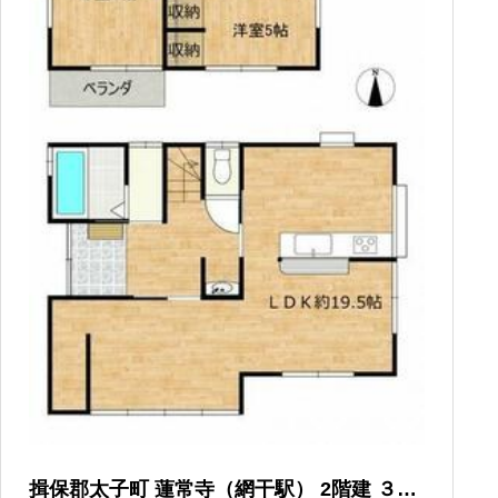
揖保郡太子町 蓮常寺（網干駅） 2階建 ３Ｌ