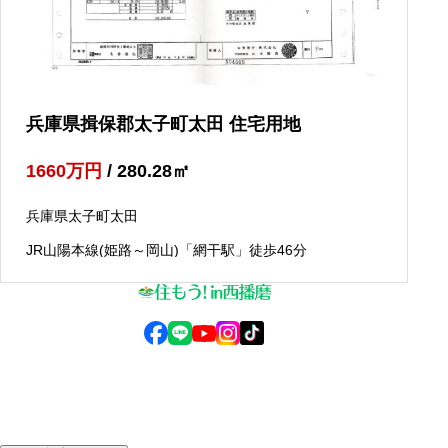
兵庫県揖保郡太子町太田 住宅用地
1660
万円
/ 280.28
㎡
兵庫県太子町太田
JR山陽本線(姫路～岡山)「網干駅」徒歩46分
© 2025 住もう！in西播磨