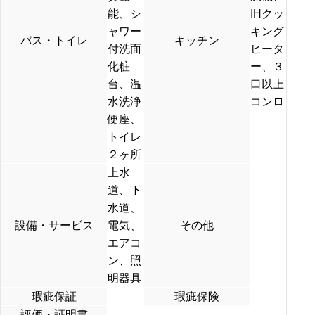
能、シ
IHクッ
ャワー
キング
バス・トイレ
キッチン
付洗面
ヒータ
化粧
ー、３
台、温
口以上
水洗浄
コンロ
便座、
トイレ
２ヶ所
上水
道、下
水道、
設備・サービス
電気、
その他
エアコ
ン、照
明器具
瑕疵保証
瑕疵保険
評価・証明書