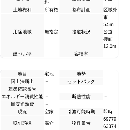
料
土地権利
所有権
都市計画
区域外
東
5.5m
用途地域
無指定
接道状況
公道
接面
12.0m
建ぺい率
－
容積率
－
地目
宅地
地勢
－
国土法届出
－
セットバック
建築確認番号
エネルギー消費性能
－
断熱性能
－
目安光熱費
－
現況
空家
引渡可能時期
即時
69779
取引態様
媒介
物件番号
63374