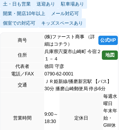
土・日も営業
送迎あり
駐車場あり
開業・開店10年以上
メール対応可
個室での対応可
キッズスペースあり
(株)ファースト商事 （詳
公式HP
商号
細はコチラ）
兵庫県宍粟市山崎町 今宿２
地図
住所
１－４
代表者
德田 守彦
電話／FAX
0790-62-0001
ＪＲ姫新線/播磨新宮駅 【バス】
交通
30分 播磨山崎郵便局 停歩6分
毎週水
曜日
年末年
9:00～
営業時間
定休日
始・
18:30
GW休