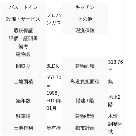
バス・トイレ
キッチン
プロパ
設備・サービス
その他
ンガス
瑕疵保証
瑕疵保険
評価・証明書
備考
建物名
313.76
間取り
8LDK
建物面積
㎡
657.70
土地面積
私道負担面積
無
㎡
1998[
地上2
築年数
H10]年
階建 / 階
階
01月
駐車場
建物構造
木造
調整区
土地権利
所有権
都市計画
域