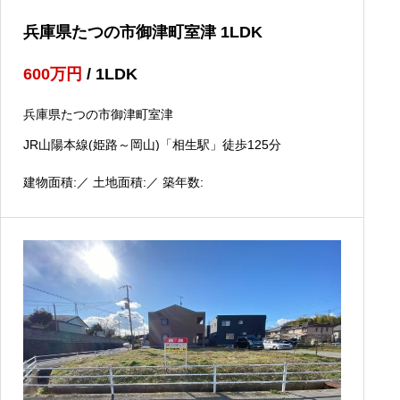
兵庫県たつの市御津町室津 1LDK
600
万円
/ 1LDK
兵庫県たつの市御津町室津
JR山陽本線(姫路～岡山)「相生駅」徒歩125分
建物面積:／ 土地面積:／ 築年数: