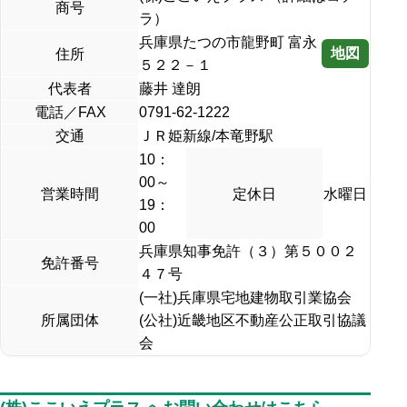
商号
ラ）
兵庫県たつの市龍野町 富永
地図
住所
５２２－１
代表者
藤井 達朗
電話／FAX
0791-62-1222
交通
ＪＲ姫新線/本竜野駅
10：
00～
営業時間
定休日
水曜日
19：
00
兵庫県知事免許（３）第５００２
免許番号
４７号
(一社)兵庫県宅地建物取引業協会
所属団体
(公社)近畿地区不動産公正取引協議
会