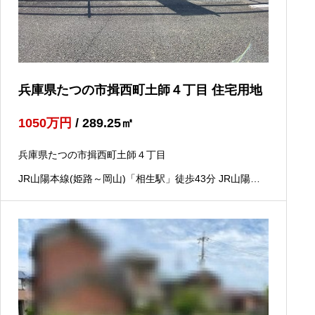
兵庫県たつの市揖西町土師４丁目 住宅用地
1050
万円
/ 289.25
㎡
兵庫県たつの市揖西町土師４丁目
JR山陽本線(姫路～岡山)「相生駅」徒歩43分 JR山陽本
線(姫路～岡山)「竜野駅」徒歩51分 JR姫新線(姫路～佐
用)「本竜野駅」徒歩100分