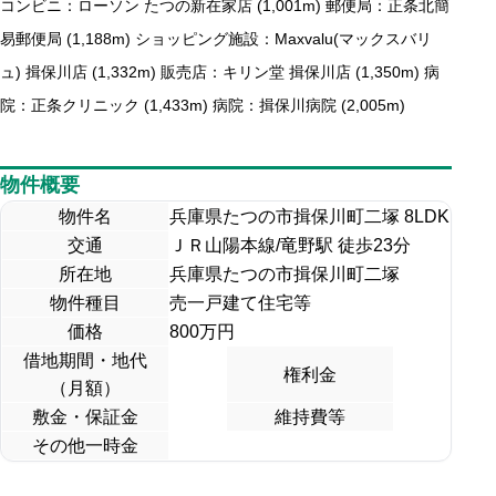
コンビニ：ローソン たつの新在家店 (1,001m) 郵便局：正条北簡
易郵便局 (1,188m) ショッピング施設：Maxvalu(マックスバリ
ュ) 揖保川店 (1,332m) 販売店：キリン堂 揖保川店 (1,350m) 病
院：正条クリニック (1,433m) 病院：揖保川病院 (2,005m)
物件概要
物件名
兵庫県たつの市揖保川町二塚 8LDK
交通
ＪＲ山陽本線/竜野駅 徒歩23分
所在地
兵庫県たつの市揖保川町二塚
物件種目
売一戸建て住宅等
価格
800
万円
借地期間・地代
権利金
（月額）
敷金・保証金
維持費等
その他一時金