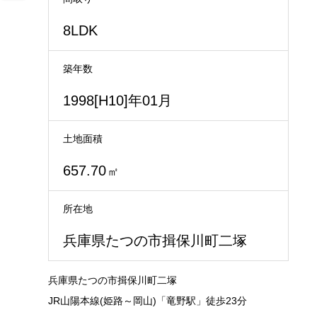
8LDK
築年数
1998[H10]年01月
土地面積
657.70
㎡
所在地
兵庫県たつの市揖保川町二塚
兵庫県たつの市揖保川町二塚
JR山陽本線(姫路～岡山)「竜野駅」徒歩23分