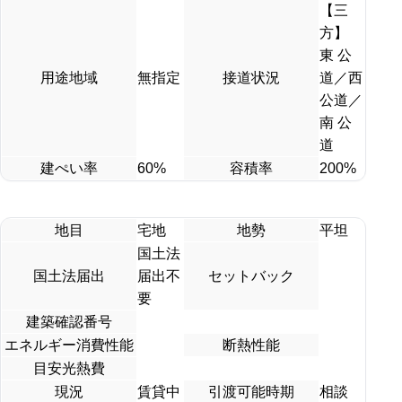
【三
方】
東 公
用途地域
無指定
接道状況
道／西
公道／
南 公
道
建ぺい率
60%
容積率
200%
地目
宅地
地勢
平坦
国土法
国土法届出
届出不
セットバック
要
建築確認番号
エネルギー消費性能
断熱性能
目安光熱費
現況
賃貸中
引渡可能時期
相談