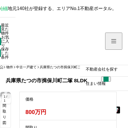
地元140社が登録する、エリアNo.1不動産ポータル。
最近見た物件
最近
見た
お気に入り
物件
お気
保存した条件
に入
り
保存
した
物件を探す
条件
HOME
物件
中古一戸建て
兵庫県たつの市揖保川町二塚 8LDK
不動産会社を探す
兵庫県たつの市揖保川町二塚 8LDK
住まい情報
拡
拡
拡
大
大
大
1 /
価格
1
間
800万円
取
り
図
間取り