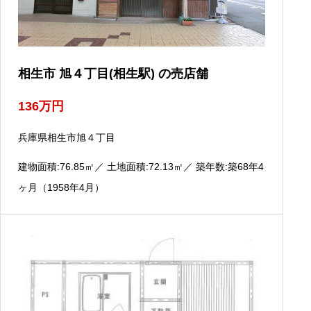
相生市 旭４丁目(相生駅) の売店舗
136
万円
兵庫県相生市旭４丁目
建物面積:76.85
㎡
／ 土地面積:72.13
㎡
／ 築年数:築68年4
ヶ月（1958年4月）