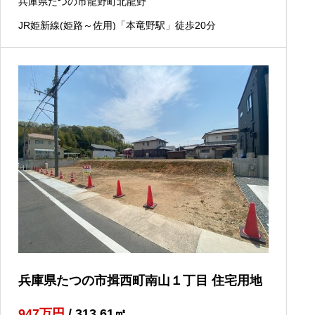
兵庫県たつの市龍野町北龍野
JR姫新線(姫路～佐用)「本竜野駅」徒歩20分
兵庫県たつの市揖西町南山１丁目 住宅用地
947
万円
/ 313.61
㎡