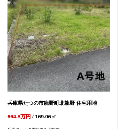
兵庫県たつの市龍野町北龍野 住宅用地
664.8
万円
/ 169.06
㎡