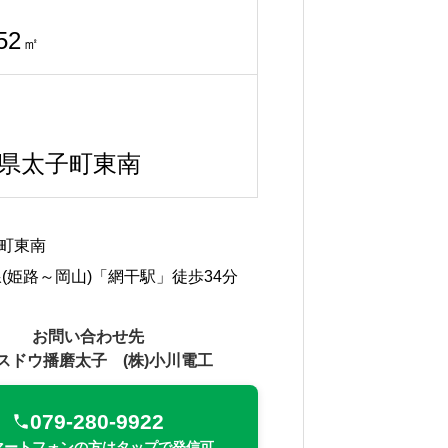
52
㎡
県太子町東南
町東南
線(姫路～岡山)「網干駅」徒歩34分
お問い合わせ先
スドウ播磨太子 (株)小川電工
079-280-9922
マートフォンの方はタップで発信可