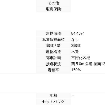
その他
瑕疵保険
建物面積
84.45
㎡
私道負担面積
なし
階建 / 階
2階建
建物構造
木造
都市計画
市街化区域
接道状況
西 5.0m 公道 接面12
容積率
150%
地勢
－
セットバック