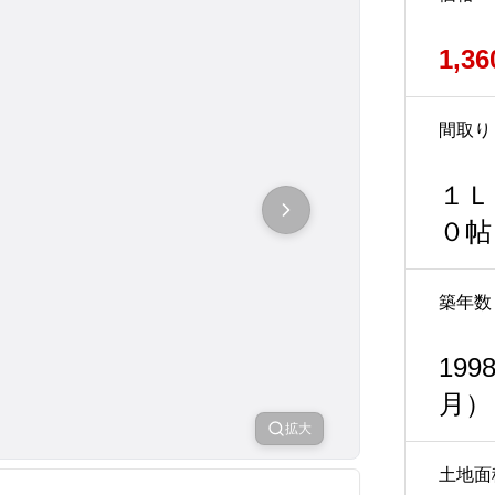
1,3
間取り
１Ｌ
０帖
築年数
19
月）
拡大
土地面