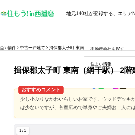
地元140社が登録する、エリアN
最近見た物件
お気に入り
保存し
物件を探す
物件を探す
HOME
物件
中古一戸建て
揖保郡太子町 東南（網干駅） 2階建 １ＬＤ
不動産会社を探す
【中古戸建オーナー必見】太
陽光発電と蓄電池は本当に電
住まい情報
揖保郡太子町 東南（網干駅） 2階
気代を安くするのか？田舎暮
らしのメリット・デメリット
2025.10.28
徹底解説！
おすすめコメント
少し小ぶりなかわいらしいお家です。ウッドデッキ
は少ないですが、各室広めで単身やご夫婦お二人に
1 / 1