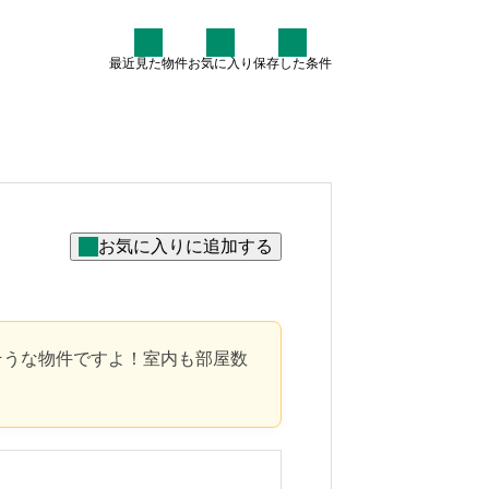
最近見た物件
お気に入り
保存した条件
住まい情報
なぜ7割が中古住宅を検討す
るのか？賢いマイホーム購入
術
2025.07.30
そうな物件ですよ！室内も部屋数