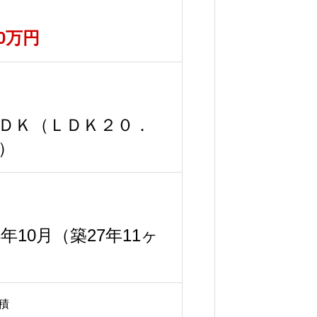
60万円
ＤＫ（ＬＤＫ２０．
）
98年10月（築27年11ヶ
積