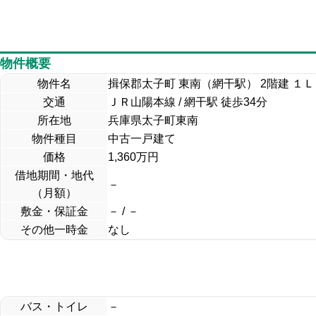
物件概要
物件名
揖保郡太子町 東南（網干駅） 2階建 １
交通
ＪＲ山陽本線 / 網干駅 徒歩34分
所在地
兵庫県太子町東南
物件種目
中古一戸建て
価格
1,360万円
借地期間・地代
－
（月額）
敷金・保証金
－ / －
その他一時金
なし
バス・トイレ
－