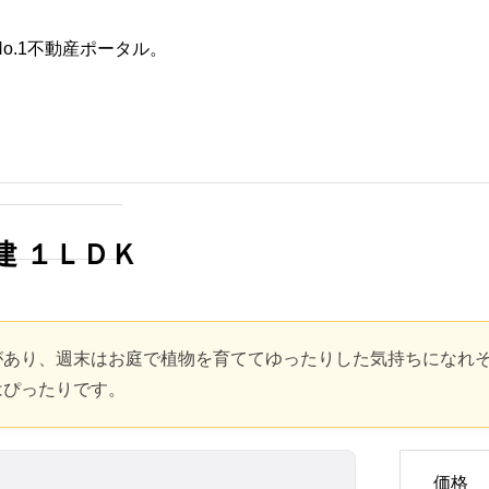
o.1不動産ポータル。
た条件
不動産会社を探す
Ｋ
田舎の築30年以上の一戸建て
は何年住める？寿命を延ばす
建 １ＬＤＫ
具体的な方法と賢い選び方
2025.10.28
があり、週末はお庭で植物を育ててゆったりした気持ちになれ
はぴったりです。
価格