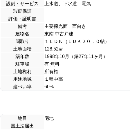
設備・サービス
上水道、下水道、電気
瑕疵保証
評価・証明書
備考
主要採光面：西向き
建物名
東南 中古戸建
間取り
１ＬＤＫ（ＬＤＫ２０．０帖）
土地面積
128.52
㎡
築年数
1998年10月（築27年11ヶ月）
駐車場
有 無料
土地権利
所有権
用途地域
１種中高
建ぺい率
60%
地目
宅地
国土法届出
－