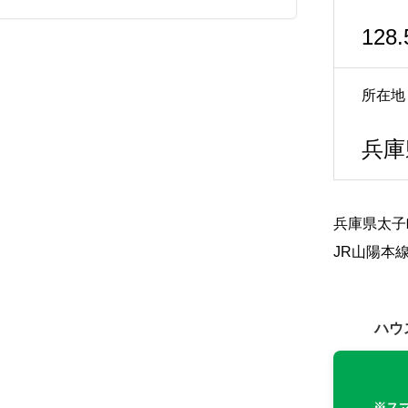
128.
所在地
兵庫
兵庫県太子
JR山陽本
ハウ
※ス