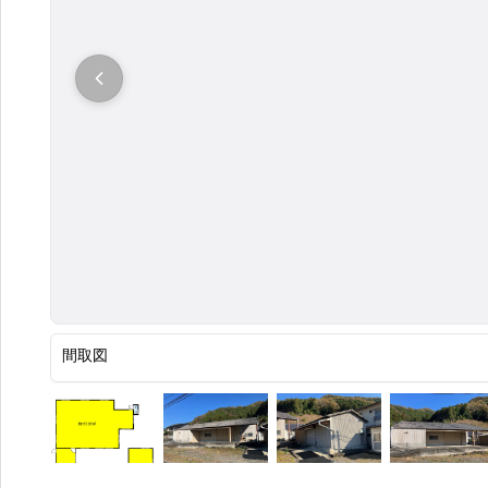
大
間取図