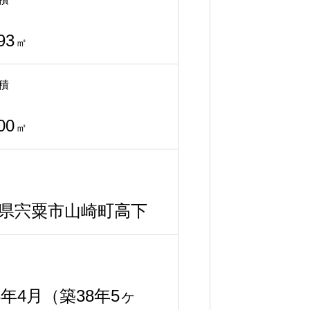
93
㎡
積
00
㎡
県宍粟市山崎町高下
88年4月（築38年5ヶ