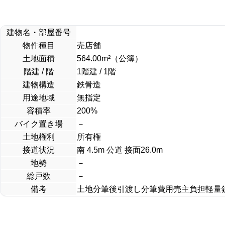
建物名・部屋番号
物件種目
売店舗
土地面積
564.00m²（公簿）
階建 / 階
1階建 / 1階
建物構造
鉄骨造
用途地域
無指定
容積率
200%
バイク置き場
－
土地権利
所有権
接道状況
南 4.5m 公道 接面26.0m
地勢
－
総戸数
－
備考
土地分筆後引渡し分筆費用売主負担軽量鉄