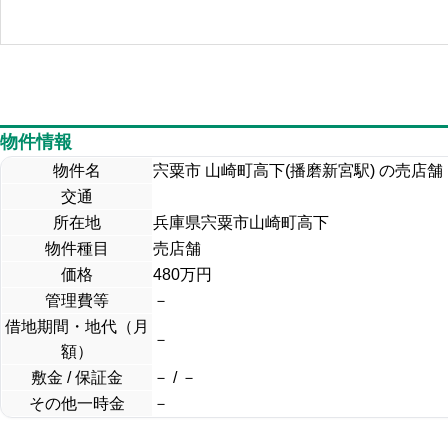
物件情報
物件名
宍粟市 山崎町高下(播磨新宮駅) の売店舗
交通
所在地
兵庫県宍粟市山崎町高下
物件種目
売店舗
価格
480
万円
管理費等
－
借地期間・地代（月
－
額）
敷金 / 保証金
－ / －
その他一時金
－