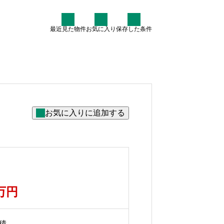
最近見た物件
お気に入り
保存した条件
住まい情報
【都会より断然お得！】赤穂
市・たつの市・相生市・宍粟
市・上郡町・佐用郡・太子町
でのびのび子育てを叶える中
2025.07.30
古戸建と光熱費ゼロ計画 「子
育ては自然豊かな場所で」
「でも、経済的な負担は抑え
たい」
0万円
積