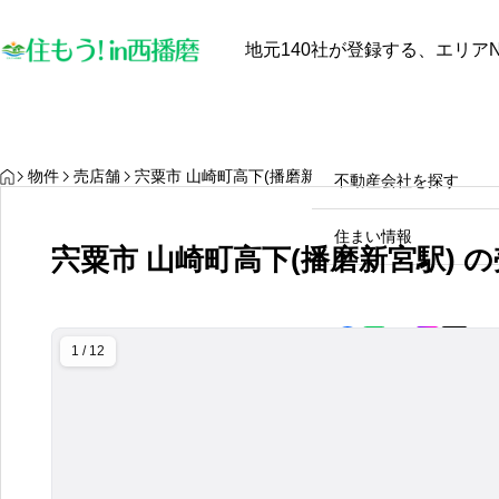
地元140社が登録する、エリアN
最近見た物件
お気に入り
保存し
物件を探す
物件を探す
HOME
物件
売店舗
宍粟市 山崎町高下(播磨新宮駅) の売店舗
不動産会社を探す
【地域密着のプロが断言】中
古住宅で失敗しない！不安を
住まい情報
宍粟市 山崎町高下(播磨新宮駅) 
自信に変える地元不動産会社
の活用術
2025.07.30
1 / 12