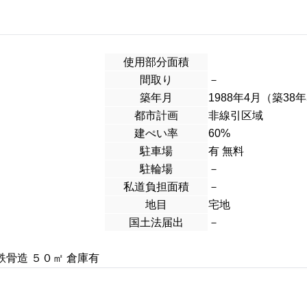
使用部分面積
間取り
－
築年月
1988年4月（築38
都市計画
非線引区域
建ぺい率
60%
駐車場
有 無料
駐輪場
－
私道負担面積
－
地目
宅地
国土法届出
－
骨造 ５０㎡ 倉庫有