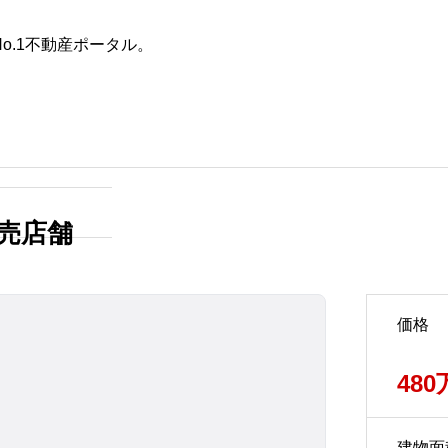
o.1不動産ポータル。
た条件
不動産会社を探す
【西播磨エリア版】中古住宅
のリフォームで使える補助金
の売店舗
制度徹底解説
2025.07.30
価格
48
建物面