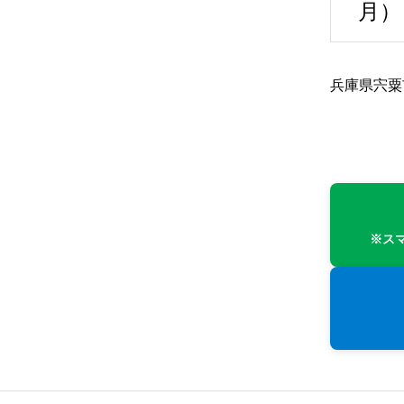
月）
兵庫県宍粟
※ス