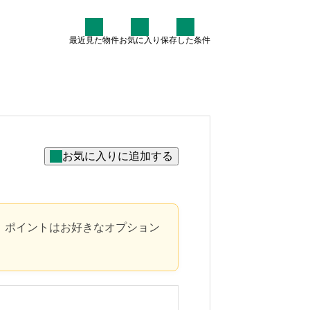
最近見た物件
お気に入り
保存した条件
住まい情報
なぜ7割が中古住宅を検討す
るのか？賢いマイホーム購入
術
2025.07.30
！ポイントはお好きなオプション