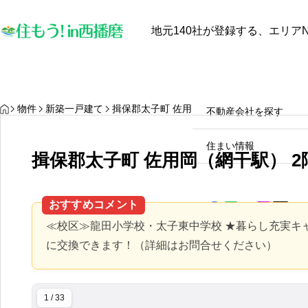
地元140社が登録する、エリアN
最近見た物件
お気に入り
保存し
物件を探す
物件を探す
HOME
物件
新築一戸建て
揖保郡太子町 佐用岡（網干駅） 2階建 ４Ｌ
不動産会社を探す
【中古戸建オーナー必見】太
陽光発電と蓄電池は本当に電
住まい情報
揖保郡太子町 佐用岡（網干駅） 2
気代を安くするのか？田舎暮
らしのメリット・デメリット
2025.10.28
徹底解説！
おすすめコメント
≪校区≫龍田小学校・太子東中学校 ★暮らし充実キ
に交換できます！（詳細はお問合せください）
1 / 33