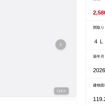
2,5
間取り
４Ｌ
築年月
202
建物面
拡大
119.