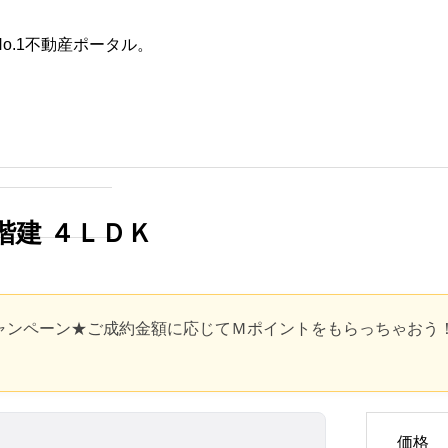
o.1不動産ポータル。
た条件
不動産会社を探す
ＤＫ
田舎の築30年以上の一戸建て
は何年住める？寿命を延ばす
階建 ４ＬＤＫ
具体的な方法と賢い選び方
2025.10.28
ャンペーン★ご成約金額に応じてＭポイントをもらっちゃおう
価格