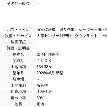
その他一時金
－
バス・トイレ
浴室乾燥機、追焚機能、シャワー付洗面
設備・サービス
人感センサー付照明、ダウンライト、照
瑕疵保証
評価・証明書
建物名
太子町佐用岡
間取り
４ＬＤＫ
土地面積
134.38
㎡
築年月
2026年6月 新築
駐車場
－
土地権利
所有権
用途地域
１種住居
建ぺい率
60%
地目
宅地