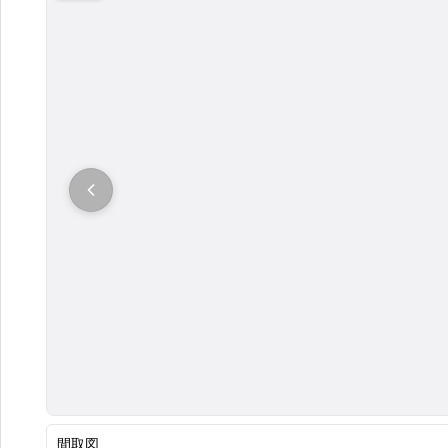
大
間取図