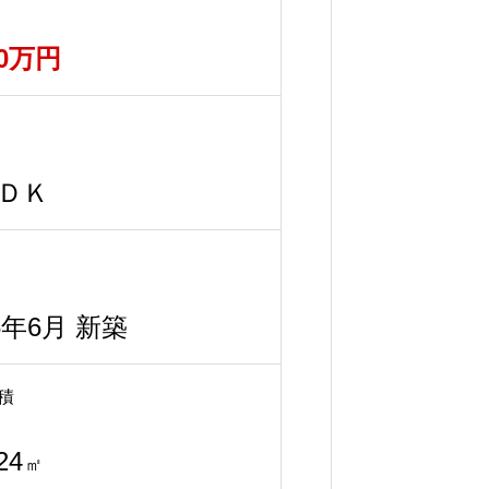
80万円
ＤＫ
6年6月 新築
積
24
㎡