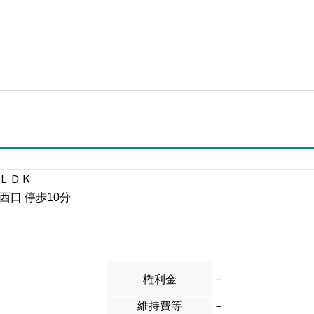
４ＬＤＫ
西口 停歩10分
権利金
－
維持費等
－