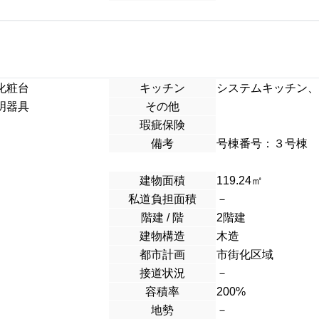
化粧台
キッチン
システムキッチン、
明器具
その他
瑕疵保険
備考
号棟番号：３号棟
建物面積
119.24
㎡
私道負担面積
－
階建 / 階
2階建
建物構造
木造
都市計画
市街化区域
接道状況
－
容積率
200%
地勢
－