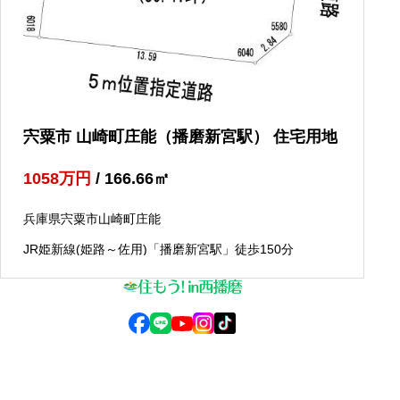
宍粟市 山崎町庄能（播磨新宮駅） 住宅用地
1058
万円
/ 166.66
㎡
兵庫県宍粟市山崎町庄能
JR姫新線(姫路～佐用)「播磨新宮駅」徒歩150分
© 2025 住もう！in西播磨