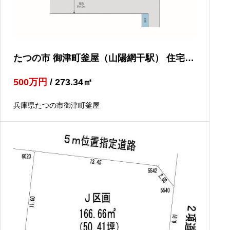
たつの市 御津町釜屋（山陽網干駅） 住宅用
地
500
万円
/ 273.34
㎡
兵庫県たつの市御津町釜屋