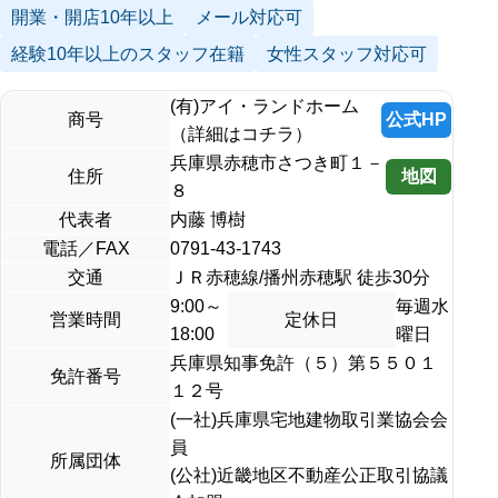
開業・開店10年以上
メール対応可
経験10年以上のスタッフ在籍
女性スタッフ対応可
(有)アイ・ランドホーム
公式HP
商号
（詳細はコチラ）
兵庫県赤穂市さつき町１－
地図
住所
８
代表者
内藤 博樹
電話／FAX
0791-43-1743
交通
ＪＲ赤穂線/播州赤穂駅 徒歩30分
9:00～
毎週水
営業時間
定休日
18:00
曜日
兵庫県知事免許（５）第５５０１
免許番号
１２号
(一社)兵庫県宅地建物取引業協会会
員
所属団体
(公社)近畿地区不動産公正取引協議