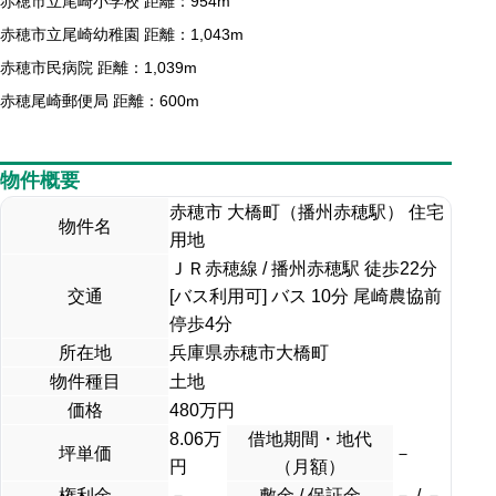
赤穂市立尾崎小学校 距離：954m
赤穂市立尾崎幼稚園 距離：1,043m
赤穂市民病院 距離：1,039m
赤穂尾崎郵便局 距離：600m
物件概要
赤穂市 大橋町（播州赤穂駅） 住宅
物件名
用地
ＪＲ赤穂線 / 播州赤穂駅 徒歩22分
交通
[バス利用可] バス 10分 尾崎農協前
停歩4分
所在地
兵庫県赤穂市大橋町
物件種目
土地
価格
480
万円
8.06万
借地期間・地代
坪単価
－
円
（月額）
権利金
－
敷金 / 保証金
－ / －