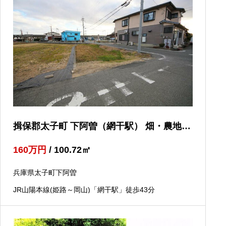
揖保郡太子町 下阿曽（網干駅） 畑・農地用
地
160
万円
/ 100.72
㎡
兵庫県太子町下阿曽
JR山陽本線(姫路～岡山)「網干駅」徒歩43分