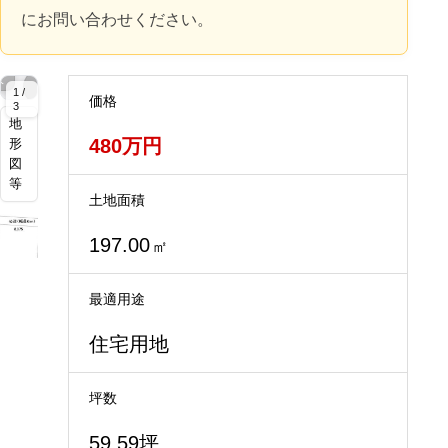
にお問い合わせください。
拡
拡
拡
拡
拡
大
大
大
大
大
1 /
価格
3
地
480万円
形
図
等
土地面積
197.00
㎡
最適用途
住宅用地
坪数
59.59坪