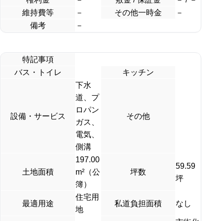
維持費等
－
その他一時金
－
備考
－
特記事項
バス・トイレ
キッチン
下水
道、プ
ロパン
設備・サービス
その他
ガス、
電気、
側溝
197.00
59.59
土地面積
m²（公
坪数
坪
簿）
住宅用
最適用途
私道負担面積
なし
地