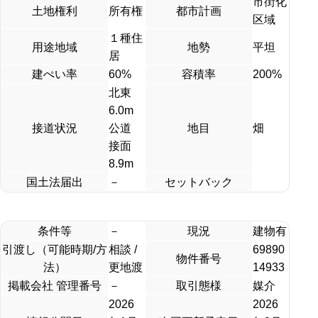
市街化
土地権利
所有権
都市計画
区域
１種住
用途地域
地勢
平坦
居
建ぺい率
60%
容積率
200%
北東
6.0m
接道状況
公道
地目
畑
接面
8.9m
国土法届出
－
セットバック
条件等
－
現況
建物有
引渡し（可能時期/方
相談 /
69890
物件番号
法）
更地渡
14933
掲載会社 管理番号
－
取引態様
媒介
2026
2026