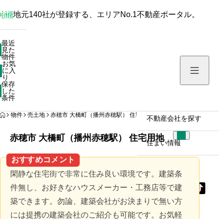
地元140社が登録する、エリアNo.1不動産ポータル。
最近見た物件
最近
見た
お気に入り
物件
お気
保存した条件
に入
り
保存
した
物件を探す
条件
HOME
物件
売土地
赤穂市 大橋町（播州赤穂駅） 住宅用地
不動産会社を探す
赤穂市 大橋町（播州赤穂駅） 住宅用地
住まい情報
おすすめコメント
閑静な住宅街で非常に住み良い環境です。建築条
件無し、お好きなハウスメーカー・工務店等で建
築できます。勿論、建築会社がお決まりで無い方
には提携の建築会社のご紹介も可能です。お気軽