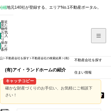
地元140社が登録する、エリアNo.1不動産ポータル。
最近見た物件
最近
見た
お気に入り
物件
お気
保存した条件
に入
り
保存
した
物件を探す
条件
HOME
不動産会社を探す
不動産会社の検索結果
(有)アイ・ランドホーム
不動産会社を探す
(有)アイ・ランドホームの紹介
住まい情報
キャッチコピー
確かな財産づくりのお手伝い、お気軽にご相談下
さい！
拡
拡
拡
拡
大
大
大
大