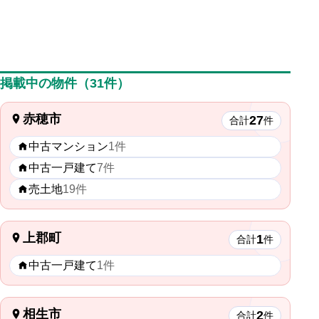
掲載中の物件（31件）
赤穂市
27
合計
件
中古マンション
1件
中古一戸建て
7件
売土地
19件
上郡町
1
合計
件
中古一戸建て
1件
相生市
2
合計
件