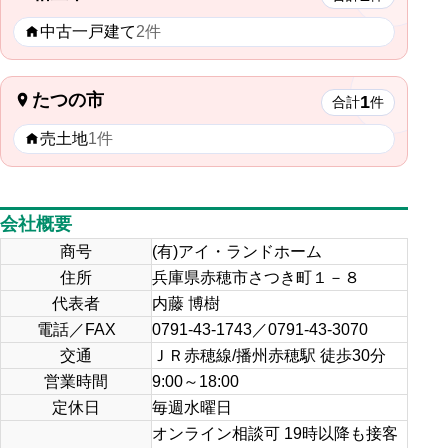
中古一戸建て
2件
たつの市
1
合計
件
売土地
1件
会社概要
商号
(有)アイ・ランドホーム
住所
兵庫県赤穂市さつき町１－８
代表者
内藤 博樹
電話／FAX
0791-43-1743／0791-43-3070
交通
ＪＲ赤穂線/播州赤穂駅 徒歩30分
営業時間
9:00～18:00
定休日
毎週水曜日
オンライン相談可 19時以降も接客