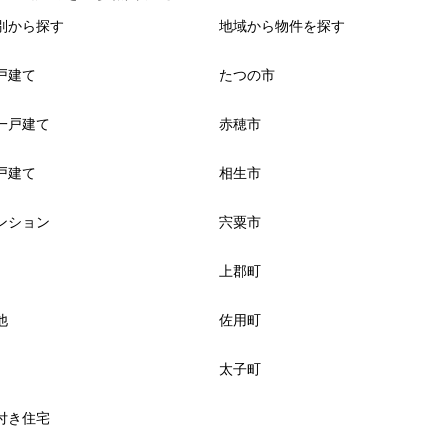
別から探す
地域から物件を探す
戸建て
たつの市
一戸建て
赤穂市
戸建て
相生市
ンション
宍粟市
上郡町
他
佐用町
太子町
付き住宅