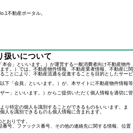
o.1不動産ポータル。
た条件
不動産会社を探す
田舎の築30年以上の一戸建て
り扱いについて
は何年住める？寿命を延ばす
「本会」といいます。）が運営する一般消費者向け不動産物件
ます。）では、不動産物件情報、不動産業者情報、不動産に関
具体的な方法と賢い選び方
ることにより、不動産流通を促進することを目的としたサービ
2025.10.28
以下「会員」といいます。）が、本サイトに不動産物件情報等
ザー」といいます。）からご提供いただく個人情報を適切に管
より特定の個人を識別することができるものをいいます。ま
個人を識別できるものも個人情報に含まれます。
のとおりです。
話番号、ファックス番号、その他の連絡先に関する情報、位置