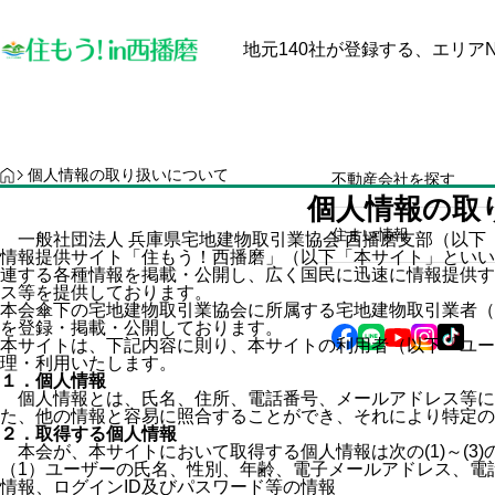
地元140社が登録する、エリアN
最近見た物件
お気に入り
保存し
物件を探す
物件を探す
HOME
個人情報の取り扱いについて
不動産会社を探す
【中古戸建オーナー必見】太
個人情報の取
陽光発電と蓄電池は本当に電
住まい情報
一般社団法人 兵庫県宅地建物取引業協会 西播磨支部（以下
情報提供サイト「住もう！西播磨」（以下「本サイト」といい
気代を安くするのか？田舎暮
連する各種情報を掲載・公開し、広く国民に迅速に情報提供す
らしのメリット・デメリット
ス等を提供しております。
2025.10.28
本会傘下の宅地建物取引業協会に所属する宅地建物取引業者（
徹底解説！
を登録・掲載・公開しております。
本サイトは、下記内容に則り、本サイトの利用者（以下「ユー
理・利用いたします。
１．個人情報
個人情報とは、氏名、住所、電話番号、メールアドレス等に
た、他の情報と容易に照合することができ、それにより特定の
２．取得する個人情報
本会が、本サイトにおいて取得する個人情報は次の(1)～(3)
（1）
ユーザーの氏名、性別、年齢、電子メールアドレス、電
情報、ログインID及びパスワード等の情報