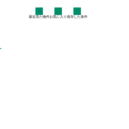
最近見た物件
お気に入り
保存した条件
住まい情報
なぜ7割が中古住宅を検討す
るのか？賢いマイホーム購入
術
2025.07.30