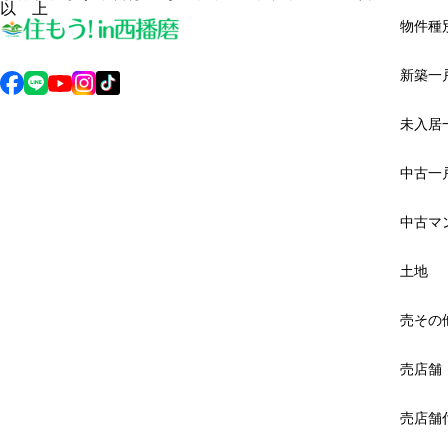
以 上
物件種
新築一
未入居
中古一
中古マ
土地
売その
売店舗
売店舗