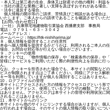
・
本人又は第三者の生命、身体又は財産その他の権利・利益を
・
当社の適正な業務に著しい支障を及ぼすおそれがある場合。
・
法令に違反する場合。
個人情報の開示等のご請求、苦情及びご相談がある場合は、
いたします。ご本人からの請求であることを確認させていただ
【お問い合わせ窓口】
（一社） 兵庫県宅地建物取引業協会 西播磨支部 事務局
電話： ０７９１－６３－３０４２
メールアドレス：
ホームページ：
https://htk-nishiharima.jp/
８．個人情報を提供することの任意性
本会へ個人情報を提供するかどうかは、利用されるご本人の任
場合、お問合せ対応等が行えない場合がございます。
９．クッキーの使用
本サイトでは、「物件情報の保存」や「検索条件の保存」や「
皆様にサービスをご利用いただく際の利便性向上を目的に行
ん。
なお、クッキーを拒否された場合でも、本サイトの閲覧などの
ビスが制限されます点はご了承ください。同様にアクセス解析
キー等を利用していますが個人を識別することはありません。
10．ログファイルの管理
本サイトにアクセスされた方の情報をアクセスログという形で
ン名やＩＰアドレス、使用しているブラウザの種類、アクセス
はありません。アクセスログは本サイトの管理や利用状況に関
されることはありません。
11．本サイトからのリンク
本サイトから他のサイトにリンクする場合がありますが、個人
が行われます場合は、そのサイトの個人情報の取り扱いについ