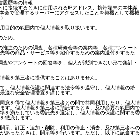
信履歴等の情報
トに接続するときに使用されるIPアドレス、携帯端末の本体識
ーザーが本会で管理するサーバーにアクセスしたことを契機として機械
報）
用目的の範囲内で個人情報を取り扱います。
のため。
の推進のための調査、各種研修会等の案内等、各種アンケート
携先等の商品・サービス等を紹介するための案内送付をするた
調査やアンケートの回答等を、個人が識別できない形で集計・
情報を第三者に提供することはありません。
て、個人情報保護に関連する法令等を遵守し、個人情報の紛
最適な安全管理措置を講じます。
同意を得て個人情報を第三者との間で共同利用したり、個人情
ます。個人情報を第三者に預託するとき、及び必要な範囲内で
準を満たしている委託先を選定し、個人情報の保護に関する委
を徹底します。
開示、訂正・追加・削除、利用の停止・消去、及び第三者への
があったときは、開示等を行います。ただし、以下に該当する