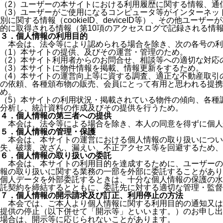
（2）
ユーザーの本サイトにおける利用履歴に関する情報、通
（3）
ユーザーがご使用になるコンピュータ等がインターネッ
別に関する情報（cookieID、deviceID等）、その他ユ
的に取得される情報（第10項のアクセスログで記録される情
３．個人情報の利用目的
本会は、法令等により認められる場合を除き、次の各号の利
（1）
本サイトの提供、及びその運営・管理のため。
（2）
本サイト利用者からのお問合せ、相談等への適切な対応
（3）
本サイトに物件情報を掲載、情報更新をするため。
（4）
本サイトの運営向上等に資する調査、適正な不動産取引
の依頼、各種頒布物の販売、会員にとって有用と思われる提
め。
（5）
本サイトの利用状況・掲載されている物件の傾向、各種
分析し、統計資料の作成及びその提供を行うため。
４．個人情報の第三者への提供
本会は、法令等による場合を除き、本人の同意を得ずに個人
５．個人情報の管理・保護
本会は、本サイトの運営における個人情報の取り扱いについ
失、破壊、改ざん、漏えい、不正アクセス等を回避するため、
６．個人情報の取り扱いの委託
本会は、本サイトの利用目的を達成するために、ユーザーの
報の取り扱いに関する業務の一部を外部に委託することがあり
個人データを外部委託するときは、十分な個人情報の保護の水
託契約を締結するとともに、委託先に対する適切な管理・監督
７．個人情報の開示請求及び訂正、利用停止の方法
本会では、ご本人より個人情報に関する利用目的の通知又は
提供の停止（以下併せて「開示等」といいます。）のお申し出
場合は、開示等に応じられないことがあります。