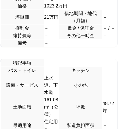
価格
1023.2
万円
借地期間・地代
坪単価
21万円
－
（月額）
権利金
－
敷金 / 保証金
－ / －
維持費等
－
その他一時金
－
備考
－
特記事項
バス・トイレ
キッチン
上水
設備・サービス
道、下
その他
水道
161.08
48.72
土地面積
m²（公
坪数
坪
簿）
住宅用
最適用途
私道負担面積
－
地