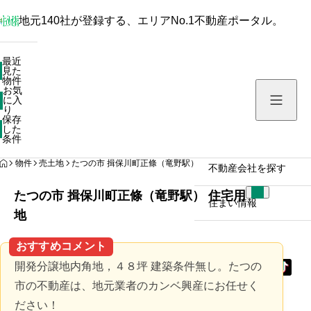
地元140社が登録する、エリアNo.1不動産ポータル。
最近見た物件
最近
見た
お気に入り
物件
お気
保存した条件
に入
り
保存
した
物件を探す
条件
HOME
物件
売土地
たつの市 揖保川町正條（竜野駅） 住宅用地
不動産会社を探す
たつの市 揖保川町正條（竜野駅） 住宅用
住まい情報
地
おすすめコメント
開発分譲地内角地，４８坪 建築条件無し。たつの
市の不動産は、地元業者のカンベ興産にお任せく
ださい！