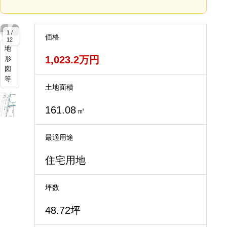
拡
拡
拡
拡
拡
拡
拡
拡
拡
拡
拡
拡
大
大
大
大
大
大
大
大
大
大
大
大
1 /
価格
12
地
1,023.2万円
形
図
等
土地面積
161.08
㎡
最適用途
住宅用地
坪数
48.72坪