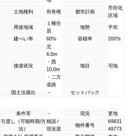
市街化
土地権利
所有権
都市計画
区域
１種住
用途地域
地勢
平坦
居
建ぺい率
60%
容積率
200%
北
6.0m
・西
接道状況
地目
宅地
10.0m
・二方
道路
国土法届出
－
セットバック
条件等
－
現況
更地
引渡し（可能時期/方
相談 /
69831
物件番号
法）
現況渡
49773