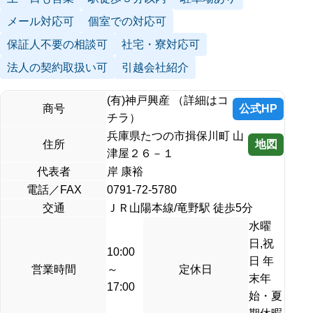
メール対応可
個室での対応可
保証人不要の相談可
社宅・寮対応可
法人の契約取扱い可
引越会社紹介
(有)神戸興産 （詳細はコ
公式HP
商号
チラ）
兵庫県たつの市揖保川町 山
地図
住所
津屋２６－１
代表者
岸 康裕
電話／FAX
0791-72-5780
交通
ＪＲ山陽本線/竜野駅 徒歩5分
水曜
日,祝
10:00
日 年
営業時間
～
定休日
末年
17:00
始・夏