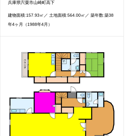
兵庫県宍粟市山崎町高下
建物面積:157.93
㎡
／ 土地面積:564.00
㎡
／ 築年数:築38
年4ヶ月（1988年4月）