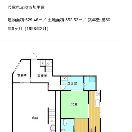
兵庫県赤穂市加里屋
建物面積:529.46
㎡
／ 土地面積:352.52
㎡
／ 築年数:築30
年6ヶ月（1996年2月）