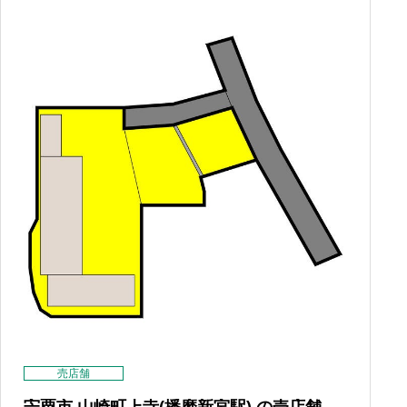
売店舗
宍粟市 山崎町上寺(播磨新宮駅) の売店舗