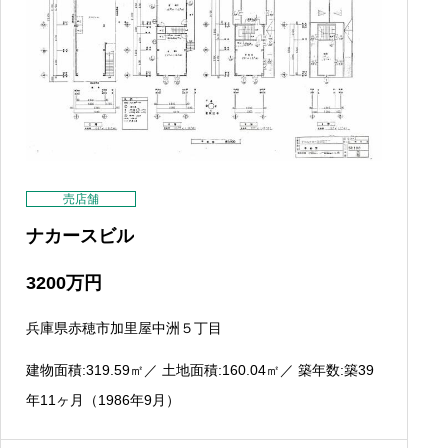
売店舗
ナカースビル
3200
万円
兵庫県赤穂市加里屋中洲５丁目
建物面積:319.59
㎡
／ 土地面積:160.04
㎡
／ 築年数:築39
年11ヶ月（1986年9月）