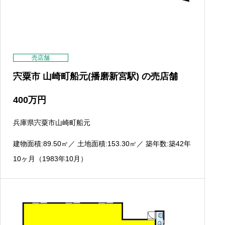
売店舗
宍粟市 山崎町船元(播磨新宮駅) の売店舗
400
万円
兵庫県宍粟市山崎町船元
建物面積:89.50
㎡
／ 土地面積:153.30
㎡
／ 築年数:築42年
10ヶ月（1983年10月）