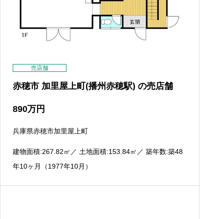
売店舗
赤穂市 加里屋上町(播州赤穂駅) の売店舗
890
万円
兵庫県赤穂市加里屋上町
建物面積:267.82
㎡
／ 土地面積:153.84
㎡
／ 築年数:築48
年10ヶ月（1977年10月）