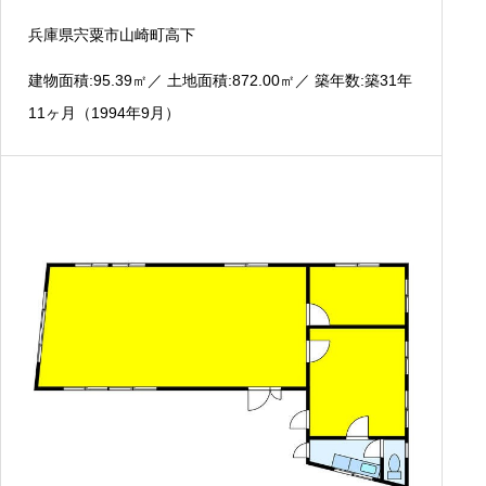
兵庫県宍粟市山崎町高下
建物面積:95.39
㎡
／ 土地面積:872.00
㎡
／ 築年数:築31年
11ヶ月（1994年9月）