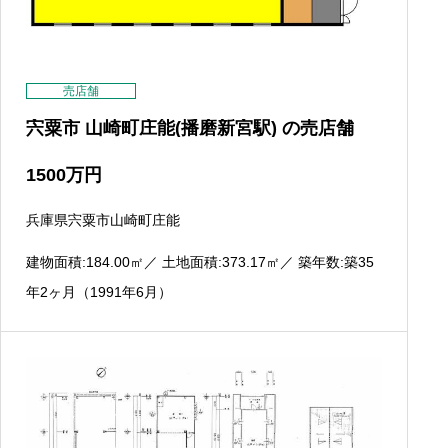
売店舗
宍粟市 山崎町庄能(播磨新宮駅) の売店舗
1500
万円
兵庫県宍粟市山崎町庄能
建物面積:184.00
㎡
／ 土地面積:373.17
㎡
／ 築年数:築35
年2ヶ月（1991年6月）