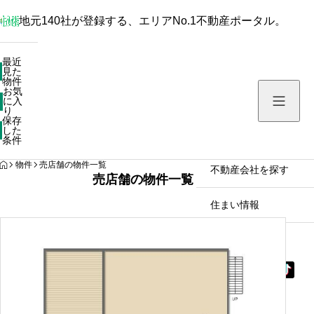
地元140社が登録する、エリアNo.1不動産ポータル。
最近見た物件
最近
見た
お気に入り
物件
お気
保存した条件
に入
り
保存
した
物件を探す
条件
HOME
物件
売店舗の物件一覧
不動産会社を探す
売店舗の物件一覧
住まい情報