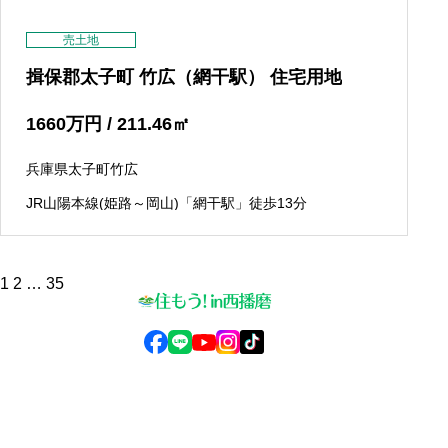
売土地
揖保郡太子町 竹広（網干駅） 住宅用地
1660
万円
/ 211.46
㎡
兵庫県太子町竹広
JR山陽本線(姫路～岡山)「網干駅」徒歩13分
投
1
2
…
35
稿
の
ペ
ー
ジ
送
© 2025 住もう！in西播磨
り