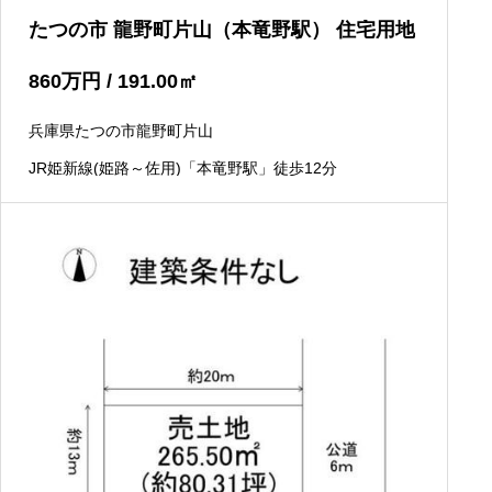
たつの市 龍野町片山（本竜野駅） 住宅用地
860
万円
/ 191.00
㎡
兵庫県たつの市龍野町片山
JR姫新線(姫路～佐用)「本竜野駅」徒歩12分