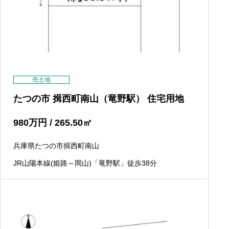
売土地
たつの市 揖西町南山（竜野駅） 住宅用地
980
万円
/ 265.50
㎡
兵庫県たつの市揖西町南山
JR山陽本線(姫路～岡山)「竜野駅」徒歩38分