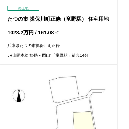
売土地
たつの市 揖保川町正條（竜野駅） 住宅用地
1023.2
万円
/ 161.08
㎡
兵庫県たつの市揖保川町正條
JR山陽本線(姫路～岡山)「竜野駅」徒歩14分