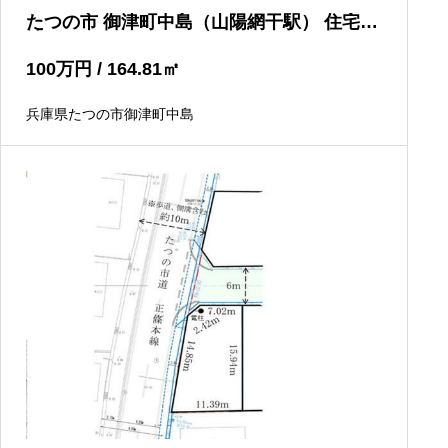
たつの市 御津町中島（山陽網干駅） 住宅用
地
100
万円
/ 164.81
㎡
兵庫県たつの市御津町中島