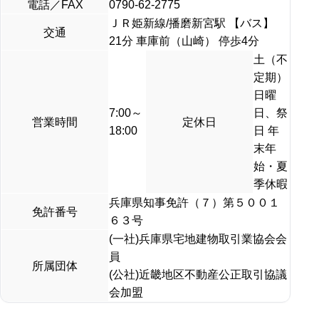
電話／FAX
0790-62-2775
ＪＲ姫新線/播磨新宮駅 【バス】
交通
21分 車庫前（山崎） 停歩4分
土（不
定期）
日曜
7:00～
日、祭
営業時間
定休日
18:00
日 年
末年
始・夏
季休暇
兵庫県知事免許（７）第５００１
免許番号
６３号
(一社)兵庫県宅地建物取引業協会会
員
所属団体
(公社)近畿地区不動産公正取引協議
会加盟