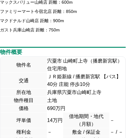
マックスバリュー山崎店 距離：600m
ファミリーマート今宿北店 距離：850m
マクドナルド山崎店 距離：900m
ガスト兵庫山崎店 距離：750m
物件概要
宍粟市 山崎町上寺（播磨新宮駅）
物件名
住宅用地
ＪＲ姫新線 / 播磨新宮駅 【バス】
交通
40分 庄能 停歩10分
所在地
兵庫県宍粟市山崎町上寺
物件種目
土地
価格
690
万円
借地期間・地代
坪単価
14万円
－
（月額）
権利金
－
敷金 / 保証金
－ / －