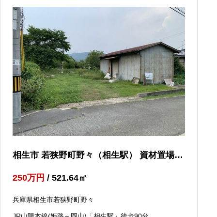
相生市 若狭野町野々（相生駅） 資材置場用
地
250
万円
/ 521.64
㎡
兵庫県相生市若狭野町野々
JR山陽本線(姫路～岡山)「相生駅」徒歩90分