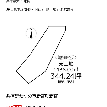
兵庫県太子町鵤
JR山陽本線(姫路～岡山)「網干駅」徒歩29分
兵庫県たつの市新宮町新宮