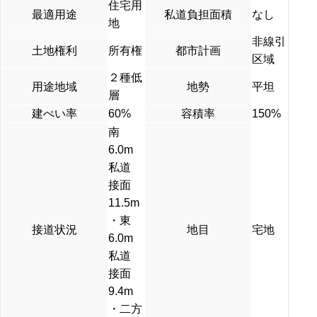
住宅用
最適用途
私道負担面積
なし
地
非線引
土地権利
所有権
都市計画
区域
２種低
用途地域
地勢
平坦
層
建ぺい率
60%
容積率
150%
南
6.0m
私道
接面
11.5m
・東
接道状況
地目
宅地
6.0m
私道
接面
9.4m
・二方