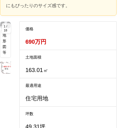
にもぴったりのサイズ感です。
拡
拡
拡
拡
拡
拡
拡
拡
拡
拡
拡
拡
大
大
大
大
大
大
大
大
大
大
大
大
1 /
価格
18
地
690万円
形
図
等
土地面積
163.01
㎡
最適用途
住宅用地
坪数
49.31坪