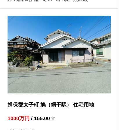
揖保郡太子町 鵤（網干駅） 住宅用地
1000
万円
/ 155.00
㎡