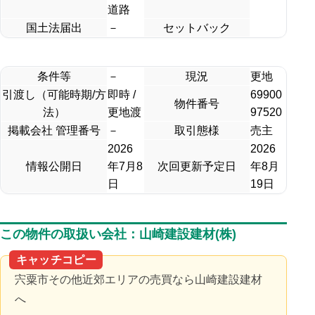
道路
国土法届出
－
セットバック
条件等
－
現況
更地
引渡し（可能時期/方
即時 /
69900
物件番号
法）
更地渡
97520
掲載会社 管理番号
－
取引態様
売主
2026
2026
情報公開日
年7月8
次回更新予定日
年8月
日
19日
この物件の取扱い会社：山崎建設建材(株)
キャッチコピー
宍粟市その他近郊エリアの売買なら山崎建設建材
へ