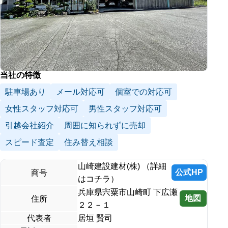
当社の特徴
駐車場あり
メール対応可
個室での対応可
女性スタッフ対応可
男性スタッフ対応可
引越会社紹介
周囲に知られずに売却
スピード査定
住み替え相談
山崎建設建材(株) （詳細
公式HP
商号
はコチラ）
兵庫県宍粟市山崎町 下広瀬
地図
住所
２２－１
代表者
居垣 賢司