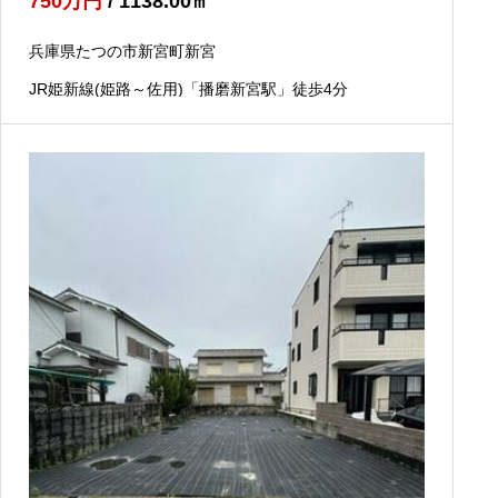
750
万円
/ 1138.00
㎡
兵庫県たつの市新宮町新宮
JR姫新線(姫路～佐用)「播磨新宮駅」徒歩4分