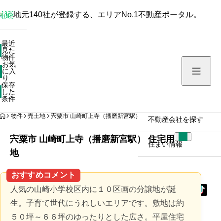
地元140社が登録する、エリアNo.1不動産ポータル。
最近見た物件
最近
見た
お気に入り
物件
お気
保存した条件
に入
り
保存
した
物件を探す
条件
HOME
物件
売土地
宍粟市 山崎町上寺（播磨新宮駅） 住宅用地
不動産会社を探す
宍粟市 山崎町上寺（播磨新宮駅） 住宅用
住まい情報
地
おすすめコメント
人気の山崎小学校区内に１０区画の分譲地が誕
生。子育て世代にうれしいエリアです。敷地は約
５０坪～６６坪のゆったりとした広さ。平屋住宅