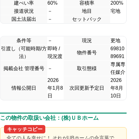
建ぺい率
60%
容積率
200%
接道状況
－
地目
宅地
国土法届出
－
セットバック
条件等
－
現況
更地
引渡し（可能時期/方
即時 /
69810
物件番号
法）
現況渡
89691
専属専
掲載会社 管理番号
－
取引態様
任媒介
2026
2026
情報公開日
年1月8
次回更新予定日
年8月
日
10日
この物件の取扱い会社：(株)ＵＢホーム
キャッチコピー
全ての人を幸せに！ それがUBホームの合言葉で