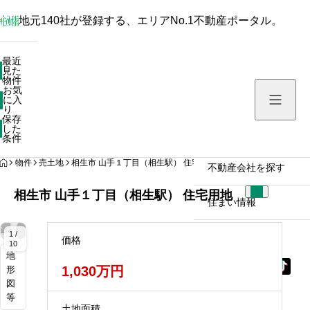
地元140社が登録する、エリアNo.1不動産ポータル。
最近見た物件
最近
見た
お気に入り
物件
お気
保存した条件
に入
り
保存
した
物件を探す
条件
HOME
物件
売土地
相生市 山手１丁目（相生駅） 住宅用地
不動産会社を探す
相生市 山手１丁目（相生駅） 住宅用地
住まい情報
拡
拡
拡
拡
拡
拡
拡
拡
拡
拡
拡
拡
大
大
大
大
大
大
大
大
大
大
大
大
1 /
価格
10
地
1,030万円
形
図
等
土地面積