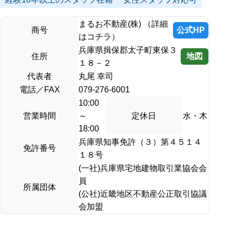
まるお不動産(株) （詳細
公式HP
商号
はコチラ）
兵庫県揖保郡太子町東保３
地図
住所
１８－２
代表者
丸尾 幸司
電話／FAX
079-276-6001
10:00
営業時間
～
定休日
水・木
18:00
兵庫県知事免許（３）第４５１４
免許番号
１８号
(一社)兵庫県宅地建物取引業協会会
員
所属団体
(公社)近畿地区不動産公正取引協議
会加盟