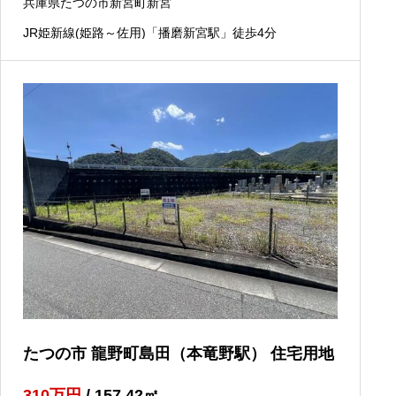
兵庫県たつの市新宮町新宮
JR姫新線(姫路～佐用)「播磨新宮駅」徒歩4分
たつの市 龍野町島田（本竜野駅） 住宅用地
310
万円
/ 157.42
㎡