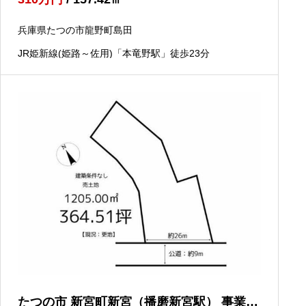
兵庫県たつの市龍野町島田
JR姫新線(姫路～佐用)「本竜野駅」徒歩23分
たつの市 新宮町新宮（播磨新宮駅） 事業用