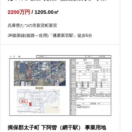
地
2200
万円
/ 1205.00
㎡
兵庫県たつの市新宮町新宮
JR姫新線(姫路～佐用)「播磨新宮駅」徒歩5分
揖保郡太子町 下阿曽（網干駅） 事業用地