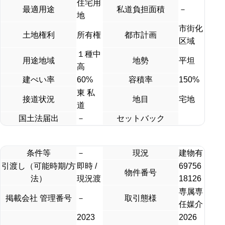
住宅用
最適用途
私道負担面積
－
地
市街化
土地権利
所有権
都市計画
区域
１種中
用途地域
地勢
平坦
高
建ぺい率
60%
容積率
150%
東 私
接道状況
地目
宅地
道
国土法届出
－
セットバック
条件等
－
現況
建物有
引渡し（可能時期/方
即時 /
69756
物件番号
法）
現況渡
18126
専属専
掲載会社 管理番号
－
取引態様
任媒介
2023
2026