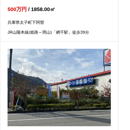
500
万円
/ 1858.00
㎡
兵庫県太子町下阿曽
JR山陽本線(姫路～岡山)「網干駅」徒歩39分