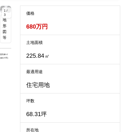
拡
拡
拡
拡
拡
大
大
大
大
大
1 /
価格
3
地
680万円
形
図
等
土地面積
225.84
㎡
最適用途
住宅用地
坪数
68.31坪
所在地