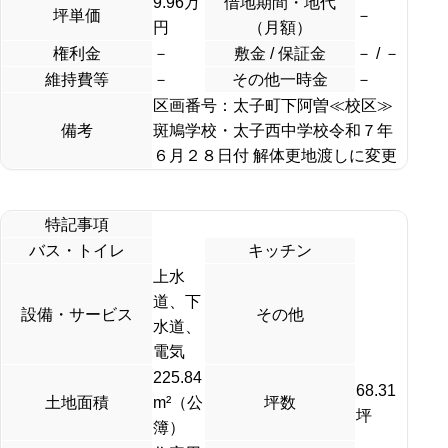
9.96万
借地期間・地代
坪単価
－
円
（月額）
権利金
－
敷金 / 保証金
－ / －
維持費等
－
その他一時金
－
区画番号：太子町下阿曽≪校区≫
備考
斑鳩学校・太子西中学校令和７年
６月２８日付 解体更地渡しに変更
特記事項
バス・トイレ
キッチン
上水
道、下
設備・サービス
その他
水道、
電気
225.84
68.31
土地面積
m²（公
坪数
坪
簿）