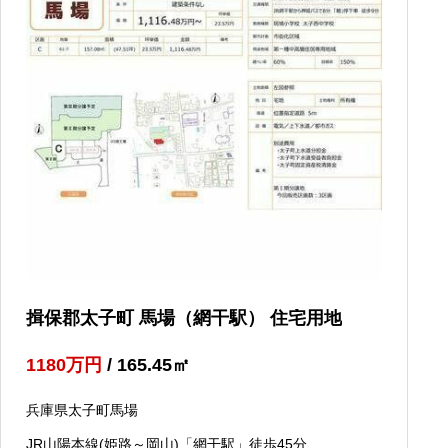
揖保郡太子町 馬場（網干駅） 住宅用地
1180
万円
/ 165.45
㎡
兵庫県太子町馬場
JR山陽本線(姫路～岡山)「網干駅」徒歩45分