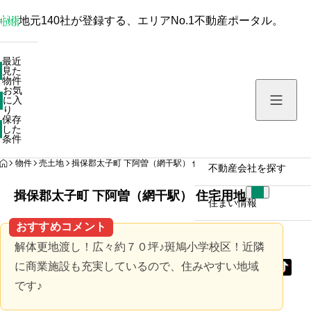
地元140社が登録する、エリアNo.1不動産ポータル。
最近見た物件
最近
見た
お気に入り
物件
お気
保存した条件
に入
り
保存
した
物件を探す
条件
HOME
物件
売土地
揖保郡太子町 下阿曽（網干駅） 住宅用地
不動産会社を探す
揖保郡太子町 下阿曽（網干駅） 住宅用地
住まい情報
おすすめコメント
解体更地渡し！広々約７０坪♪斑鳩小学校区！近隣
に商業施設も充実しているので、住みやすい地域
です♪