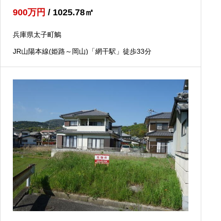
900
万円
/ 1025.78
㎡
兵庫県太子町鵤
JR山陽本線(姫路～岡山)「網干駅」徒歩33分