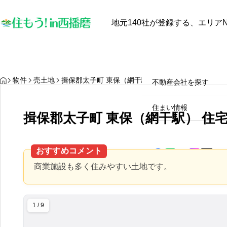
地元140社が登録する、エリアN
最近見た物件
お気に入り
保存し
物件を探す
物件を探す
HOME
物件
売土地
揖保郡太子町 東保（網干駅） 住宅用地
不動産会社を探す
【中古戸建オーナー必見】太
陽光発電と蓄電池は本当に電
住まい情報
揖保郡太子町 東保（網干駅） 住
気代を安くするのか？田舎暮
らしのメリット・デメリット
2025.10.28
徹底解説！
おすすめコメント
商業施設も多く住みやすい土地です。
1 / 9