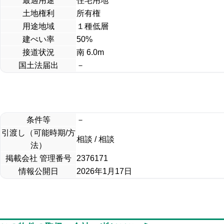
最適用途
住宅用地
土地権利
所有権
用途地域
１種低層
建ぺい率
50%
接道状況
南 6.0m
国土法届出
－
条件等
－
引渡し（可能時期/方
相談 / 相談
法）
掲載会社 管理番号
2376171
情報公開日
2026年1月17日