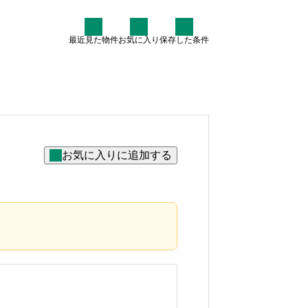
最近見た物件
お気に入り
保存した条件
住まい情報
なぜ7割が中古住宅を検討す
るのか？賢いマイホーム購入
術
2025.07.30