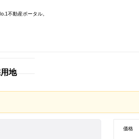
o.1不動産ポータル。
た条件
不動産会社を探す
田舎の築30年以上の一戸建て
は何年住める？寿命を延ばす
宅用地
具体的な方法と賢い選び方
2025.10.28
価格