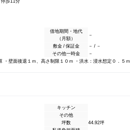
 停歩11分
借地期間・地代
－
（月額）
敷金 / 保証金
－ / －
その他一時金
－
算 ・壁面後退１ｍ、高さ制限１０ｍ ・洪水：浸水想定０．５
キッチン
その他
坪数
44.92坪