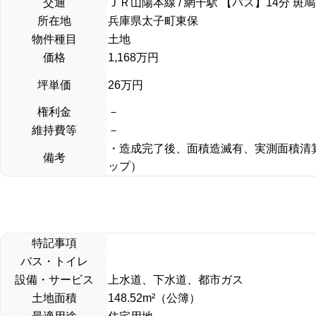
交通
ＪＲ山陽本線 / 網干駅 【バス】14分 斑鳩
所在地
兵庫県太子町東保
物件種目
土地
価格
1,168万円
坪単価
26万円
権利金
－
維持費等
－
・造成完了後、面積造滅有、実測面積清
備考
ップ）
特記事項
バス・トイレ
設備・サービス
上水道、下水道、都市ガス
土地面積
148.52m²（公簿）