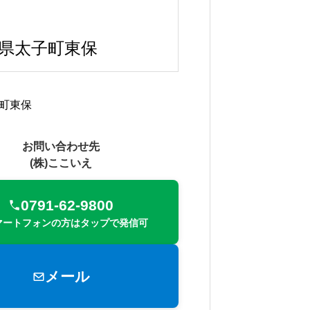
県太子町東保
町東保
お問い合わせ先
(株)ここいえ
0791-62-9800
マートフォンの方はタップで発信可
メール