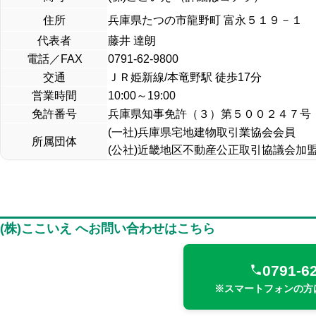
住所
兵庫県たつの市龍野町 富永５１９－１
代表者
藤井 達朗
電話／FAX
0791-62-9800
交通
ＪＲ姫新線/本竜野駅 徒歩17分
営業時間
10:00～19:00
免許番号
兵庫県知事免許（３）第５００２４７号
(一社)兵庫県宅地建物取引業協会会員
所属団体
(公社)近畿地区不動産公正取引協議会加
(株)ここいえ へお問い合わせはこちら
0791-6
※スマートフォンの方