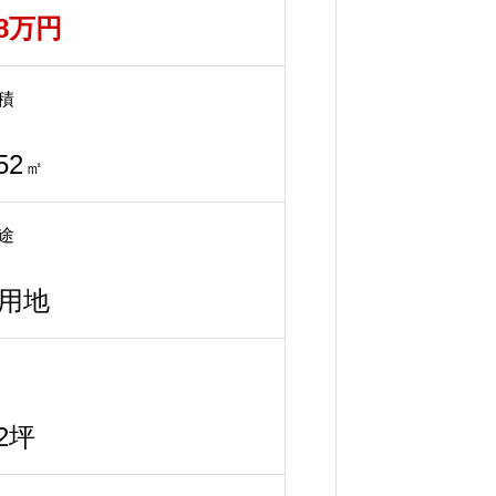
68万円
積
52
㎡
途
用地
92坪