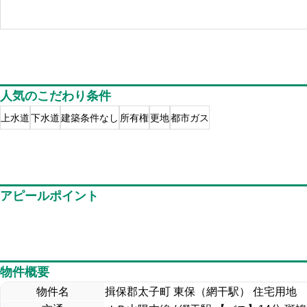
人気のこだわり条件
上水道
下水道
建築条件なし
所有権
更地
都市ガス
アピールポイント
物件概要
物件名
揖保郡太子町 東保（網干駅） 住宅用地