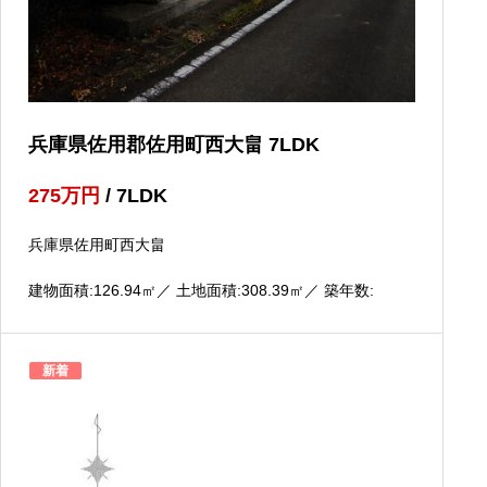
兵庫県佐用郡佐用町西大畠 7LDK
275
万円
/ 7LDK
兵庫県佐用町西大畠
建物面積:126.94
㎡
／ 土地面積:308.39
㎡
／ 築年数:
新着