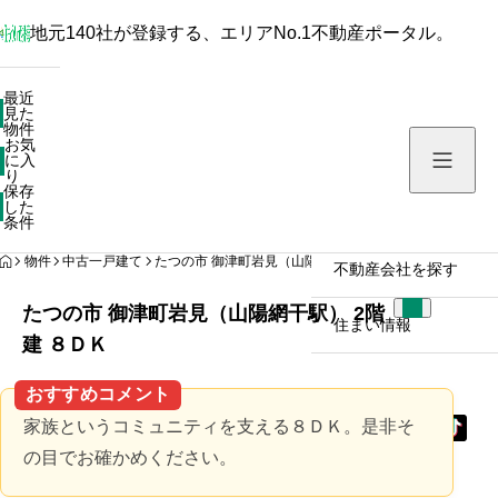
地元140社が登録する、エリアNo.1不動産ポータル。
最近見た物件
最近
見た
お気に入り
物件
お気
保存した条件
に入
り
保存
した
物件を探す
条件
HOME
物件
中古一戸建て
たつの市 御津町岩見（山陽網干駅） 2階建 ８ＤＫ
不動産会社を探す
たつの市 御津町岩見（山陽網干駅） 2階
住まい情報
建 ８ＤＫ
おすすめコメント
家族というコミュニティを支える８ＤＫ。是非そ
の目でお確かめください。