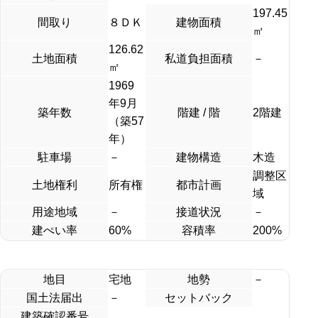
197.45
間取り
８ＤＫ
建物面積
㎡
126.62
土地面積
私道負担面積
－
㎡
1969
年9月
築年数
階建 / 階
2階建
（築57
年）
駐車場
－
建物構造
木造
調整区
土地権利
所有権
都市計画
域
用途地域
－
接道状況
－
建ぺい率
60%
容積率
200%
地目
宅地
地勢
－
国土法届出
－
セットバック
建築確認番号