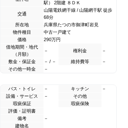
駅） 2階建 ８ＤＫ
山陽電鉄網干線 / 山陽網干駅 徒歩
交通
68分
所在地
兵庫県たつの市御津町岩見
物件種目
中古一戸建て
価格
290
万円
借地期間・地代
－
権利金
－
（月額）
敷金・保証金
－ / －
維持費等
－
その他一時金
－
バス・トイレ
－
キッチン
－
設備・サービス
－
その他
瑕疵保証
瑕疵保険
評価・証明書
備考
－
建物名