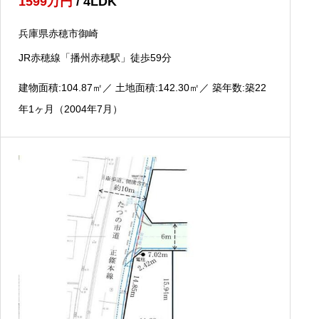
1599
万円
/ 4LDK
兵庫県赤穂市御崎
JR赤穂線「播州赤穂駅」徒歩59分
建物面積:104.87
㎡
／ 土地面積:142.30
㎡
／ 築年数:築22
年1ヶ月（2004年7月）