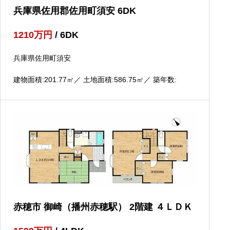
兵庫県佐用郡佐用町須安 6DK
1210
万円
/ 6DK
兵庫県佐用町須安
建物面積:201.77
㎡
／ 土地面積:586.75
㎡
／ 築年数:
赤穂市 御崎（播州赤穂駅） 2階建 ４ＬＤＫ