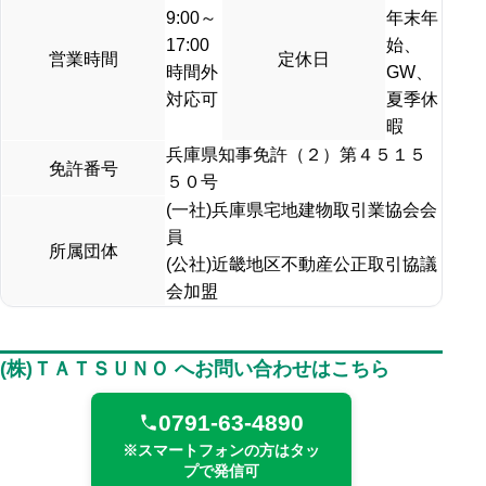
9:00～
年末年
17:00
始、
営業時間
定休日
時間外
GW、
対応可
夏季休
暇
兵庫県知事免許（２）第４５１５
免許番号
５０号
(一社)兵庫県宅地建物取引業協会会
員
所属団体
(公社)近畿地区不動産公正取引協議
会加盟
(株)ＴＡＴＳＵＮＯ へお問い合わせはこちら
0791-63-4890
※スマートフォンの方はタッ
プで発信可