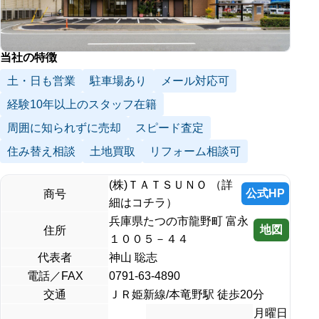
当社の特徴
土・日も営業
駐車場あり
メール対応可
経験10年以上のスタッフ在籍
周囲に知られずに売却
スピード査定
住み替え相談
土地買取
リフォーム相談可
(株)ＴＡＴＳＵＮＯ （詳
公式HP
商号
細はコチラ）
兵庫県たつの市龍野町 富永
地図
住所
１００５－４４
代表者
神山 聡志
電話／FAX
0791-63-4890
交通
ＪＲ姫新線/本竜野駅 徒歩20分
月曜日