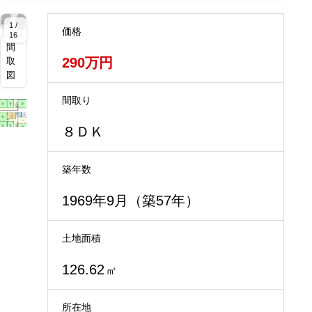
拡
拡
拡
拡
拡
拡
拡
拡
拡
拡
拡
拡
大
大
大
大
大
大
大
大
大
大
大
大
1 /
価格
16
間
290万円
取
図
間取り
８ＤＫ
築年数
1969年9月（築57年）
土地面積
126.62
㎡
所在地