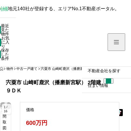
地元140社が登録する、エリアNo.1不動産ポータル。
最近見た物件
最近
見た
お気に入り
物件
お気
保存した条件
に入
り
保存
した
物件を探す
条件
HOME
物件
中古一戸建て
宍粟市 山崎町鹿沢（播磨新宮駅） 2階建 ９ＤＫ
不動産会社を探す
宍粟市 山崎町鹿沢（播磨新宮駅） 2階建
住まい情報
９ＤＫ
拡
拡
拡
拡
拡
拡
拡
拡
拡
拡
拡
拡
大
大
大
大
大
大
大
大
大
大
大
大
1 /
価格
16
間
600万円
取
図