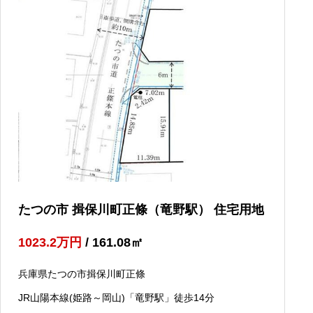
たつの市 揖保川町正條（竜野駅） 住宅用地
1023.2
万円
/ 161.08
㎡
兵庫県たつの市揖保川町正條
JR山陽本線(姫路～岡山)「竜野駅」徒歩14分