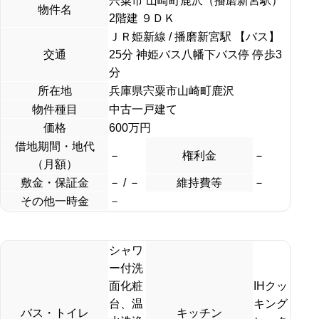
宍粟市 山崎町鹿沢（播磨新宮駅）
物件名
2階建 ９ＤＫ
ＪＲ姫新線 / 播磨新宮駅 【バス】
交通
25分 神姫バス八幡下バス停 停歩3
分
所在地
兵庫県宍粟市山崎町鹿沢
物件種目
中古一戸建て
価格
600
万円
借地期間・地代
－
権利金
－
（月額）
敷金・保証金
－ / －
維持費等
－
その他一時金
－
シャワ
ー付洗
面化粧
IHクッ
台、温
キング
バス・トイレ
キッチン