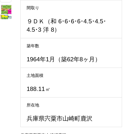
間取り
９ＤＫ（和 6･6･6･6･4.5･4.5･
4.5･3 洋 8）
築年数
1964年1月（築62年8ヶ月）
土地面積
188.11
㎡
所在地
兵庫県宍粟市山崎町鹿沢