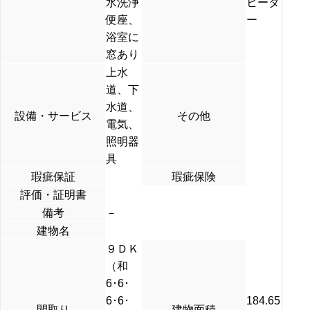
水洗浄
ヒータ
便座、
ー
浴室に
窓あり
上水
道、下
水道、
設備・サービス
その他
電気、
照明器
具
瑕疵保証
瑕疵保険
評価・証明書
備考
－
建物名
９ＤＫ
（和
6･6･
6･6･
184.65
間取り
建物面積