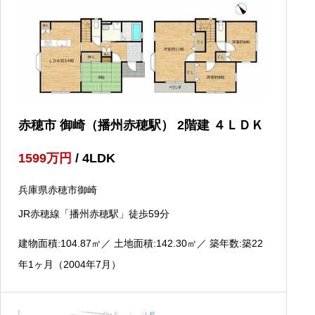
赤穂市 御崎（播州赤穂駅） 2階建 ４ＬＤＫ
1599
万円
/ 4LDK
兵庫県赤穂市御崎
JR赤穂線「播州赤穂駅」徒歩59分
建物面積:104.87
㎡
／ 土地面積:142.30
㎡
／ 築年数:築22
年1ヶ月（2004年7月）