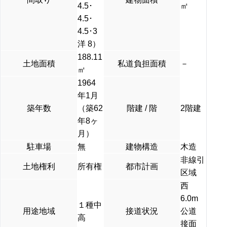
4.5･
㎡
4.5･
4.5･3
洋 8）
188.11
土地面積
私道負担面積
－
㎡
1964
年1月
築年数
（築62
階建 / 階
2階建
年8ヶ
月）
駐車場
無
建物構造
木造
非線引
土地権利
所有権
都市計画
区域
西
6.0m
１種中
用途地域
接道状況
公道
高
接面