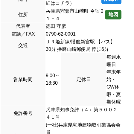
細はコチラ）
兵庫県宍粟市山崎町 今宿２
地図
住所
１－４
代表者
德田 守彦
電話／FAX
0790-62-0001
ＪＲ姫新線/播磨新宮駅 【バス】
交通
30分 播磨山崎郵便局 停歩6分
毎週水
曜日
年末年
9:00～
営業時間
定休日
始・
18:30
GW休
暇・夏
期休暇
兵庫県知事免許（４）第５００２
免許番号
４１号
(一社)兵庫県宅地建物取引業協会会
員