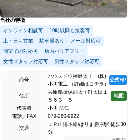
当社の特徴
オンライン相談可
19時以降も接客可
土・日も営業
駐車場あり
メール対応可
個室での対応可
店内バリアフリー
女性スタッフ対応可
男性スタッフ対応可
ハウスドウ播磨太子 (株)
公式HP
商号
小川電工 （詳細はコチラ）
兵庫県揖保郡太子町太田１
地図
住所
５６３－５
代表者
小川 法仁
電話／FAX
079-280-9922
ＪＲ山陽本線/はりま勝原駅 徒歩30
交通
分