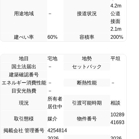
4.2m
用途地域
－
接道状況
公道
接面
2.1m
建ぺい率
60%
容積率
200%
地目
宅地
地勢
平坦
国土法届出
－
セットバック
建築確認番号
エネルギー消費性能
－
断熱性能
－
目安光熱費
－
所有者
現況
引渡可能時期
相談
居住中
10289
取引態様
媒介
物件番号
41693
掲載会社 管理番号
4254814
2026
2026