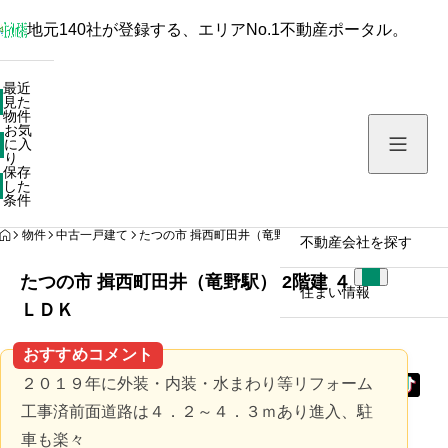
地元140社が登録する、エリアNo.1不動産ポータル。
最近見た物件
最近
見た
お気に入り
物件
お気
保存した条件
に入
り
保存
した
物件を探す
条件
HOME
物件
中古一戸建て
たつの市 揖西町田井（竜野駅） 2階建 ４ＬＤＫ
不動産会社を探す
たつの市 揖西町田井（竜野駅） 2階建 ４
住まい情報
ＬＤＫ
おすすめコメント
２０１９年に外装・内装・水まわり等リフォーム
工事済前面道路は４．２～４．３ｍあり進入、駐
車も楽々