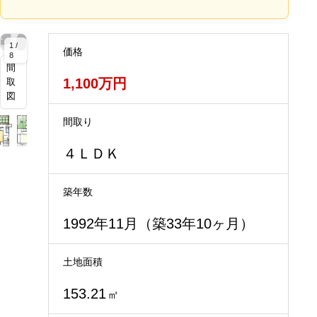
拡
拡
拡
拡
拡
拡
拡
拡
拡
拡
大
大
大
大
大
大
大
大
大
大
1 /
価格
8
間
1,100万円
取
図
間取り
４ＬＤＫ
築年数
1992年11月（築33年10ヶ月）
土地面積
153.21
㎡