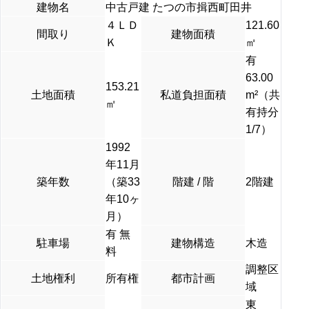
建物名
中古戸建 たつの市揖西町田井
４ＬＤ
121.60
間取り
建物面積
Ｋ
㎡
有
63.00
153.21
土地面積
私道負担面積
m²（共
㎡
有持分
1/7）
1992
年11月
築年数
（築33
階建 / 階
2階建
年10ヶ
月）
有 無
駐車場
建物構造
木造
料
調整区
土地権利
所有権
都市計画
域
東