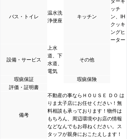
ターキ
ッチ
温水洗
バス・トイレ
キッチン
ン、IH
浄便座
クッキ
ングヒ
ーター
上水
道、下
設備・サービス
その他
水道、
電気
瑕疵保証
瑕疵保険
評価・証明書
不動産の事ならＨＯＵＳＥ ＤＯ は
りま太子店にお任せください！無
料相談も承っております！物件は
備考
もちろん、周辺環境やお店の情報
などなんでもお尋ねください。ス
タッフが親身におこたえします！