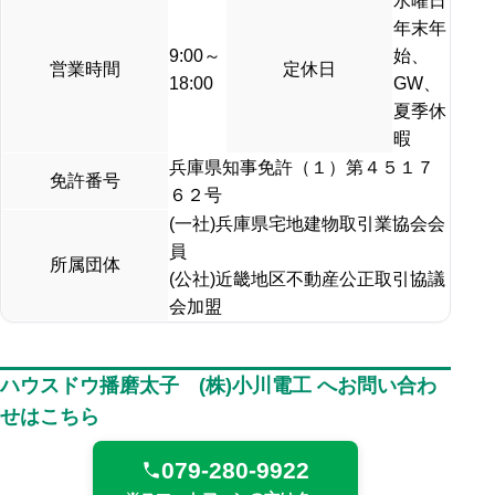
水曜日
年末年
9:00～
始、
営業時間
定休日
18:00
GW、
夏季休
暇
兵庫県知事免許（１）第４５１７
免許番号
６２号
(一社)兵庫県宅地建物取引業協会会
員
所属団体
(公社)近畿地区不動産公正取引協議
会加盟
ハウスドウ播磨太子 (株)小川電工 へお問い合わ
せはこちら
079-280-9922