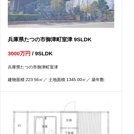
兵庫県たつの市御津町室津 9SLDK
3000
万円
/ 9SLDK
兵庫県たつの市御津町室津
建物面積:223.56
㎡
／ 土地面積:1345.00
㎡
／ 築年数: