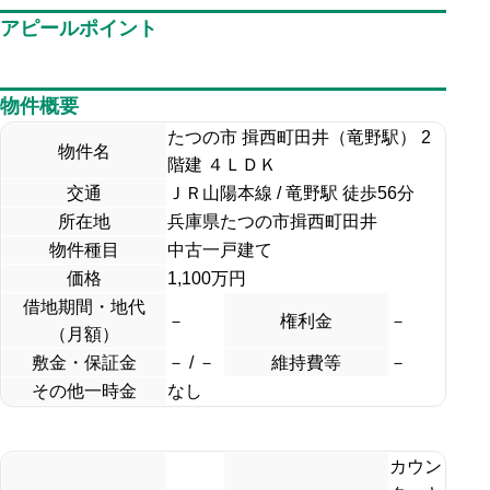
アピールポイント
物件概要
たつの市 揖西町田井（竜野駅） 2
物件名
階建 ４ＬＤＫ
交通
ＪＲ山陽本線 / 竜野駅 徒歩56分
所在地
兵庫県たつの市揖西町田井
物件種目
中古一戸建て
価格
1,100万円
借地期間・地代
－
権利金
－
（月額）
敷金・保証金
－ / －
維持費等
－
その他一時金
なし
カウン