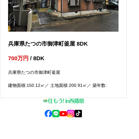
兵庫県たつの市御津町釜屋 8DK
700
万円
/ 8DK
兵庫県たつの市御津町釜屋
建物面積:150.12
㎡
／ 土地面積:200.91
㎡
／ 築年数:
© 2025 住もう！in西播磨