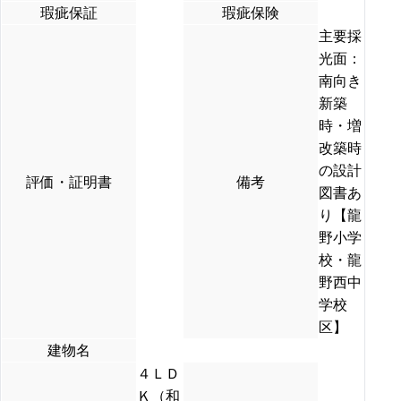
瑕疵保証
瑕疵保険
主要採
光面：
南向き
新築
時・増
改築時
の設計
評価・証明書
備考
図書あ
り【龍
野小学
校・龍
野西中
学校
区】
建物名
４ＬＤ
Ｋ（和