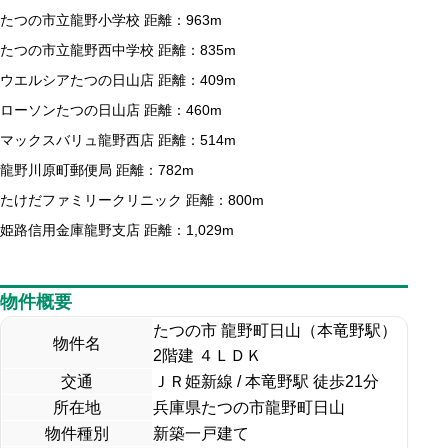
たつの市立龍野小学校 距離：963m
たつの市立龍野西中学校 距離：835m
ウエルシアたつの日山店 距離：409m
ローソンたつの日山店 距離：460m
マックスバリュ龍野西店 距離：514m
龍野川原町郵便局 距離：782m
たけだファミリークリニック 距離：800m
姫路信用金庫龍野支店 距離：1,029m
物件概要
たつの市 龍野町日山（本竜野駅）
物件名
2階建 ４ＬＤＫ
交通
ＪＲ姫新線 / 本竜野駅 徒歩21分
所在地
兵庫県たつの市龍野町日山
物件種別
新築一戸建て