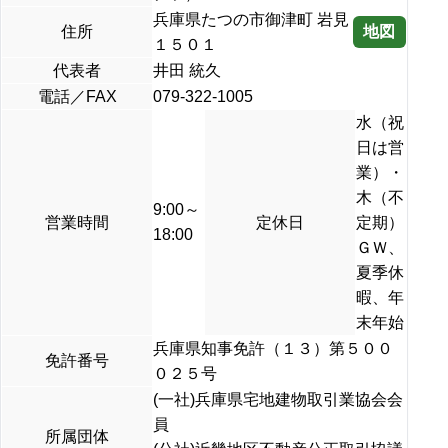
兵庫県たつの市御津町 岩見
地図
住所
１５０１
代表者
井田 統久
電話／FAX
079-322-1005
水（祝
日は営
業）・
木（不
9:00～
営業時間
定休日
定期）
18:00
ＧＷ、
夏季休
暇、年
末年始
兵庫県知事免許（１３）第５００
免許番号
０２５号
(一社)兵庫県宅地建物取引業協会会
員
所属団体