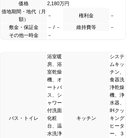
価格
2,180万円
借地期間・地代（月
－
権利金
－
額）
敷金・保証金
－ / －
維持費等
－
その他一時金
－
浴室暖
システ
房、浴
ムキッ
室乾燥
チン、
機、オ
食器洗
ートバ
浄乾燥
ス、シ
機、浄
ャワー
水器、
付洗面
IHクッ
バス・トイレ
化粧
キッチン
キング
台、温
ヒータ
水洗浄
ー、３