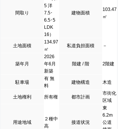
5 洋
103.47
間取り
7.5･
建物面積
㎡
6.5･5
LDK
16）
134.97
土地面積
私道負担面積
－
㎡
2026
築年月
年6月
階建 / 階
2階建
新築
有 無
駐車場
建物構造
木造
料
市街化
土地権利
所有権
都市計画
区域
東
6.2m
２種中
用途地域
接道状況
公道
高