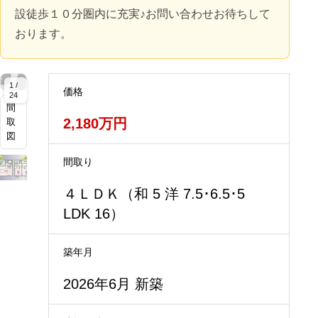
設徒歩１０分圏内に充実♪お問い合わせお待ちして
おります。
拡
拡
拡
拡
拡
拡
拡
拡
拡
拡
拡
拡
大
大
大
大
大
大
大
大
大
大
大
大
1 /
価格
24
間
2,180万円
取
図
間取り
４ＬＤＫ（和 5 洋 7.5･6.5･5
LDK 16）
築年月
2026年6月 新築