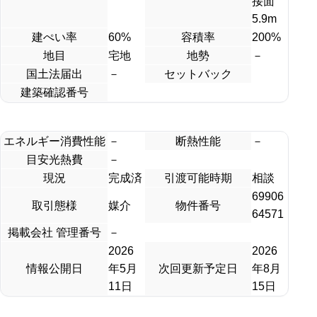
接面
5.9m
建ぺい率
60%
容積率
200%
地目
宅地
地勢
－
国土法届出
－
セットバック
建築確認番号
エネルギー消費性能
－
断熱性能
－
目安光熱費
－
現況
完成済
引渡可能時期
相談
69906
取引態様
媒介
物件番号
64571
掲載会社 管理番号
－
2026
2026
情報公開日
年5月
次回更新予定日
年8月
11日
15日