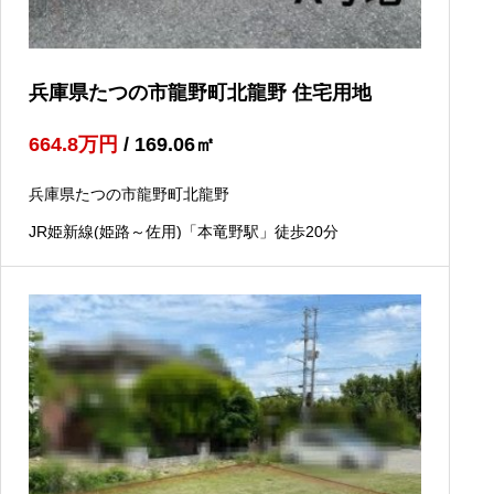
兵庫県たつの市龍野町北龍野 住宅用地
664.8
万円
/ 169.06
㎡
兵庫県たつの市龍野町北龍野
JR姫新線(姫路～佐用)「本竜野駅」徒歩20分