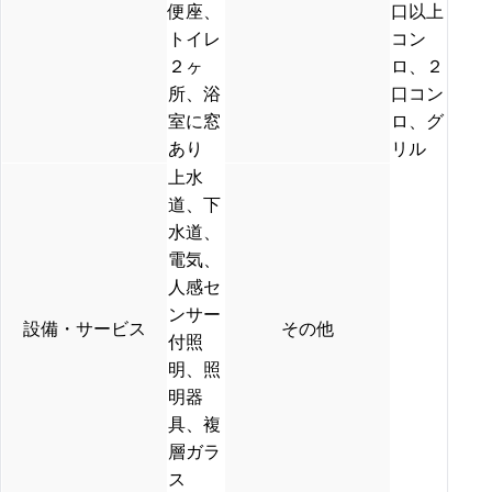
便座、
口以上
トイレ
コン
２ヶ
ロ、２
所、浴
口コン
室に窓
ロ、グ
あり
リル
上水
道、下
水道、
電気、
人感セ
ンサー
設備・サービス
その他
付照
明、照
明器
具、複
層ガラ
ス