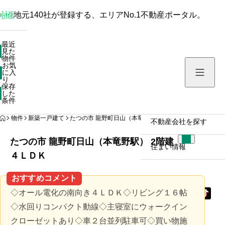
地元140社が登録する、エリアNo.1不動産ポータル。
最近見た物件
最近
見た
お気に入り
物件
お気
保存した条件
に入
り
保存
した
物件を探す
条件
HOME
物件
新築一戸建て
たつの市 龍野町日山（本竜野駅） 2階建 ４ＬＤＫ
不動産会社を探す
たつの市 龍野町日山（本竜野駅） 2階建
住まい情報
４ＬＤＫ
おすすめコメント
◇オール電化の南向き４ＬＤＫ◇リビング１６帖
◇水回りコンパクト動線◇主寝室にウォークイン
クローゼットあり◇車２台並列駐車可◇買い物施