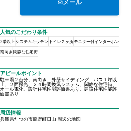
メール
人気のこだわり条件
2階以上
システムキッチン
トイレ２ヶ所
モニター付インターホン
南向き
閑静な住宅街
アピールポイント
駐車場２台分、南向き、外壁サイディング、バス１坪以
上、２面採光、２４時間換気システム、閑静な住宅街、
オール電化、設計住宅性能評価書あり、建設住宅性能評
価書あり
周辺情報
兵庫県たつの市龍野町日山
周辺の地図