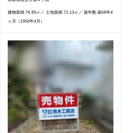
建物面積:76.85
㎡
／ 土地面積:72.13
㎡
／ 築年数:築68年4
ヶ月（1958年4月）