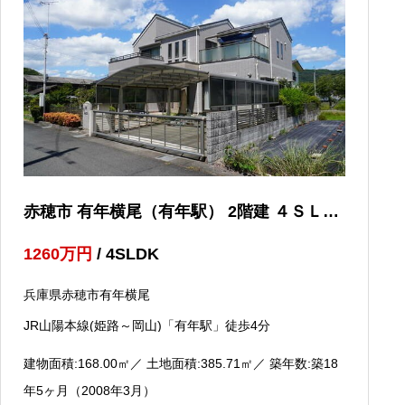
赤穂市 有年横尾（有年駅） 2階建 ４ＳＬＤ
Ｋ
1260
万円
/ 4SLDK
兵庫県赤穂市有年横尾
JR山陽本線(姫路～岡山)「有年駅」徒歩4分
建物面積:168.00
㎡
／ 土地面積:385.71
㎡
／ 築年数:築18
年5ヶ月（2008年3月）