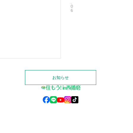
.
0
6
西
播
磨
エ
リ
ア
お知らせ
特
化
の
中
© 2025 住もう！in西播磨
古
物