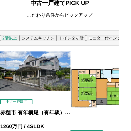
中古一戸建てPICK UP
こだわり条件からピックアップ
2階以上
システムキッチン
トイレ２ヶ所
モニター付インターホ
中古一戸建て
赤穂市 有年横尾（有年駅） 2
階建 ４ＳＬＤＫ
1260
万円
/ 4SLDK