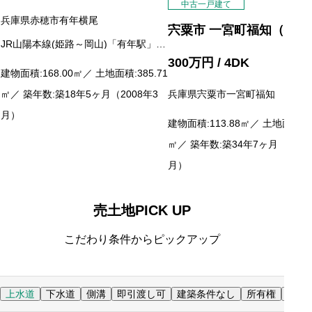
中古一戸建て
兵庫県赤穂市有年横尾
宍粟市 一宮町福知（播磨
駅） 平屋建 ４ＤＫ
JR山陽本線(姫路～岡山)「有年駅」徒
歩4分
300
万円
/ 4DK
建物面積:168.00
㎡
／ 土地面積:385.71
兵庫県宍粟市一宮町福知
㎡
／ 築年数:築18年5ヶ月（2008年3
月）
建物面積:113.88
㎡
／ 土地面積:62
㎡
／ 築年数:築34年7ヶ月（1992
月）
売土地PICK UP
こだわり条件からピックアップ
上水道
下水道
側溝
即引渡し可
建築条件なし
所有権
更地