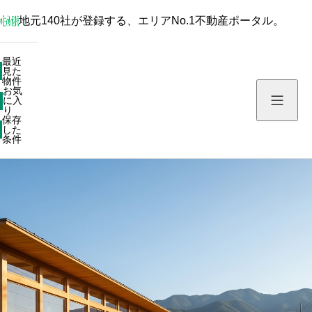
地元140社が登録する、エリアNo.1不動産ポータル。
最近見た物件
最近
見た
お気に入り
物件
お気
保存した条件
に入
り
保存
した
物件を探す
条件
不動産会社を探す
住まい情報