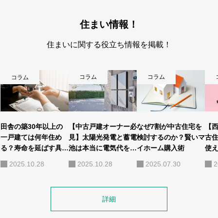
住まい情報！
住まいに関する役立ち情報を掲載！
コラム
コラム
コラム
田舎の築30年以上の
【中古戸建オーナー必
なぜ7割が中古住宅を
【
一戸建ては何年住め
見】太陽光発電と蓄電
検討するのか？賢いマ
古
る？寿命を延ばす具体
池は本当に電気代を安
イホーム購入術
使
的な方法と賢い選び方
くするのか？田舎暮ら
解
2025.10.28
2025.10.28
2025.07.30
2
しのメリット・デメリ
ット徹底解説！
詳細