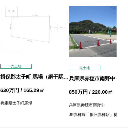
売土地
売土地
揖保郡太子町 馬場（網干駅）
兵庫県赤穂市南野中 住宅
住宅用地
630
万円
/ 165.29
㎡
850
万円
/ 220.00
㎡
兵庫県太子町馬場
兵庫県赤穂市南野中
JR赤穂線「播州赤穂駅」徒歩18