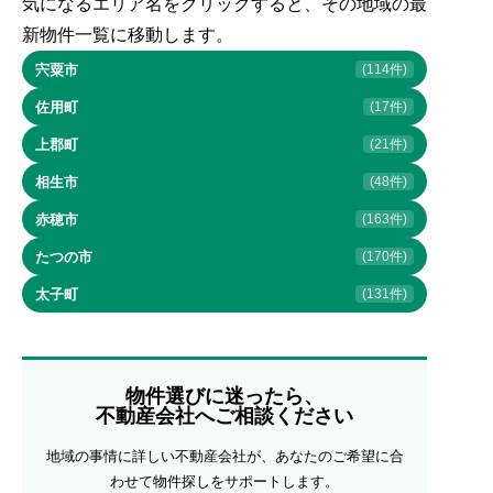
気になるエリア名をクリックすると、その地域の最
新物件一覧に移動します。
宍粟市
(114件)
佐用町
(17件)
上郡町
(21件)
相生市
(48件)
赤穂市
(163件)
たつの市
(170件)
太子町
(131件)
物件選びに迷ったら、
不動産会社へご相談ください
地域の事情に詳しい不動産会社が、あなたのご希望に合
わせて物件探しをサポートします。