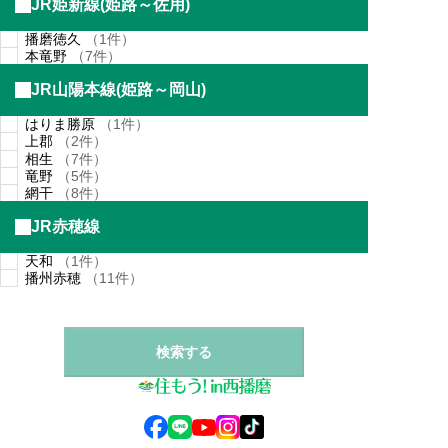
JR姫新線(姫路～佐用)
播磨徳久
（1件）
本竜野
（7件）
JR山陽本線(姫路～岡山)
はりま勝原
（1件）
上郡
（2件）
相生
（7件）
竜野
（5件）
網干
（8件）
JR赤穂線
天和
（1件）
播州赤穂
（11件）
検索する