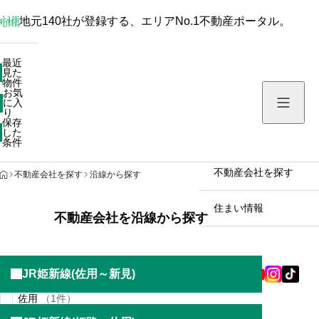
地元140社が登録する、エリアNo.1不動産ポータル。
最近見た物件
最近
見た
お気に入り
物件
お気
保存した条件
に入
り
保存
した
物件を探す
条件
不動産会社を探す
HOME
不動産会社を探す
沿線から探す
住まい情報
不動産会社を沿線から探す
JR姫新線(佐用～新見)
佐用
（1件）