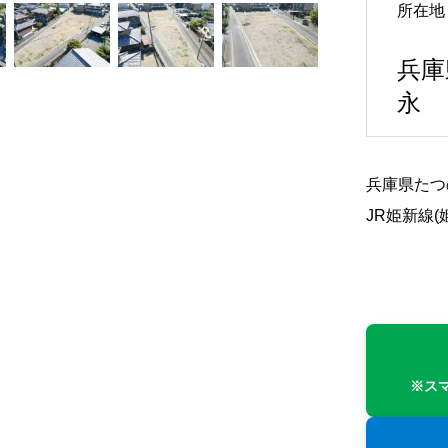
所在地
兵庫
永
兵庫県たつ
JR姫新線
※ス