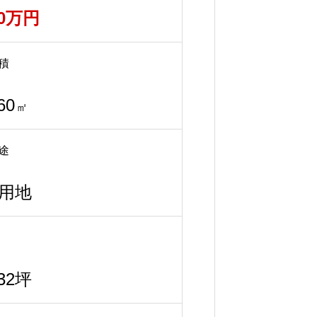
00万円
積
60
㎡
途
用地
.32坪