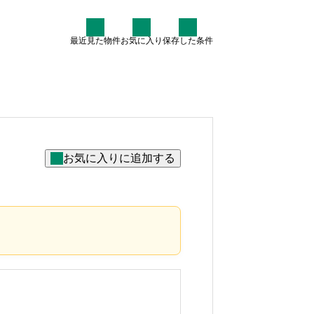
最近見た物件
お気に入り
保存した条件
住まい情報
なぜ7割が中古住宅を検討す
るのか？賢いマイホーム購入
術
2025.07.30