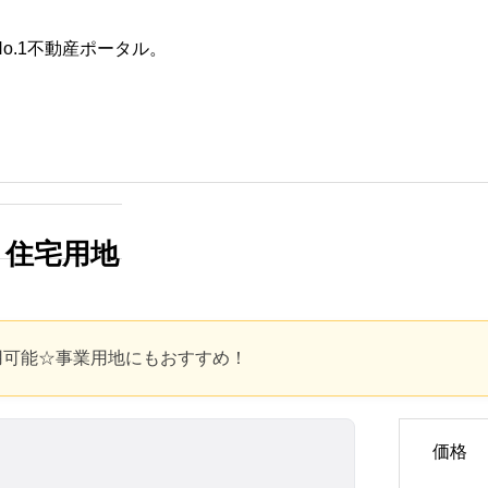
o.1不動産ポータル。
た条件
不動産会社を探す
田舎の築30年以上の一戸建て
は何年住める？寿命を延ばす
 住宅用地
具体的な方法と賢い選び方
2025.10.28
用可能☆事業用地にもおすすめ！
価格