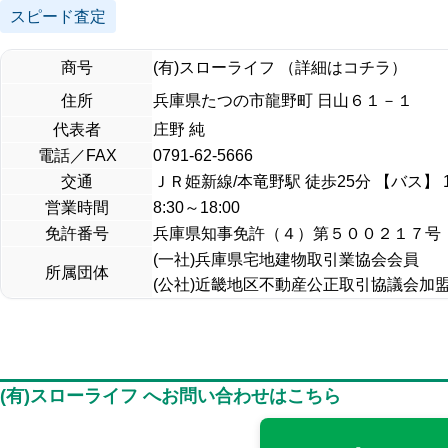
スピード査定
商号
(有)スローライフ （詳細はコチラ）
住所
兵庫県たつの市龍野町 日山６１－１
代表者
庄野 純
電話／FAX
0791-62-5666
交通
ＪＲ姫新線/本竜野駅 徒歩25分 【バス】 
営業時間
8:30～18:00
免許番号
兵庫県知事免許（４）第５００２１７号
(一社)兵庫県宅地建物取引業協会会員
所属団体
(公社)近畿地区不動産公正取引協議会加
(有)スローライフ へお問い合わせはこちら