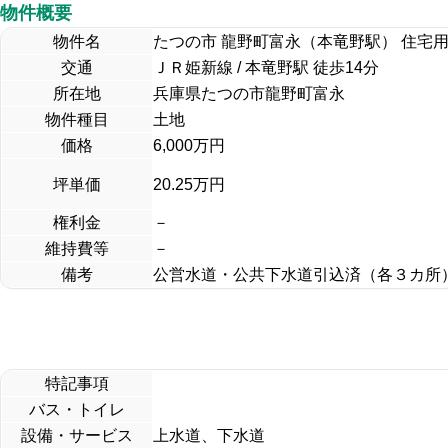
物件概要
物件名
たつの市 龍野町富永（本竜野駅） 住宅
交通
ＪＲ姫新線 / 本竜野駅 徒歩14分
所在地
兵庫県たつの市龍野町富永
物件種目
土地
価格
6,000万円
坪単価
20.25万円
権利金
－
維持費等
－
備考
公営水道・公共下水道引込済（各３カ所
特記事項
バス・トイレ
設備・サービス
上水道、下水道