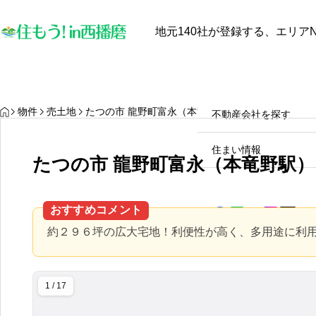
地元140社が登録する、エリアN
最近見た物件
お気に入り
保存し
物件を探す
物件を探す
HOME
物件
売土地
たつの市 龍野町富永（本竜野駅） 住宅用地
不動産会社を探す
【中古戸建オーナー必見】太
陽光発電と蓄電池は本当に電
住まい情報
たつの市 龍野町富永（本竜野駅）
気代を安くするのか？田舎暮
らしのメリット・デメリット
2025.10.28
徹底解説！
おすすめコメント
約２９６坪の広大宅地！利便性が高く、多用途に利
1 / 17