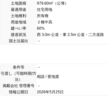
土地面積
979.60m²（公簿）
最適用途
住宅用地
土地権利
所有権
用途地域
２種中高
建ぺい率
60%
接道状況
西 3.0m 公道・東 2.5m 公道・二方道路
国土法届出
－
条件等
－
引渡し（可能時期/方
相談 / 更地渡
法）
掲載会社 管理番号
－
情報公開日
2026年5月25日