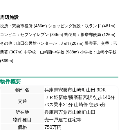
周辺施設
役所：宍粟市役所 (486m) ショッピング施設：咲ランド (481m)
コンビニ：セブンイレブン (345m) 郵便局：播磨郵便局 (126m)
その他：山田公民館センターかしわの (207m) 警察署、交番：宍
粟署 (367m) 中学校：山崎西中学校 (988m) 小学校：山崎小学校
(669m)
物件概要
物件名
兵庫県宍粟市山崎町山田 9DK
ＪＲ姫新線/播磨新宮駅 徒歩140分
交通
バス乗車21分 山崎停 徒歩5分
所在地
兵庫県宍粟市山崎町山田
物件種目
売一戸建て住宅等
価格
750
万円