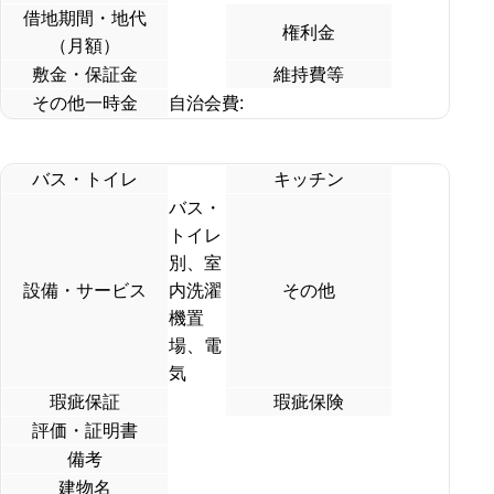
借地期間・地代
権利金
（月額）
敷金・保証金
維持費等
その他一時金
自治会費:
バス・トイレ
キッチン
バス・
トイレ
別、室
設備・サービス
内洗濯
その他
機置
場、電
気
瑕疵保証
瑕疵保険
評価・証明書
備考
建物名