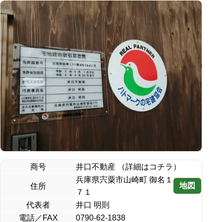
商号
井口不動産 （詳細はコチラ）
兵庫県宍粟市山崎町 御名１
地図
住所
７１
代表者
井口 明則
電話／FAX
0790-62-1838