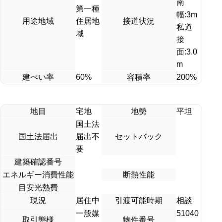
南
第一種
幅:3m
用途地域
住居地
接道状況
私道
域
接
面:3.0
m
建ぺい率
60%
容積率
200%
地目
宅地
地勢
平坦
国土法
国土法届出
届出不
セットバック
要
建築確認番号
エネルギー消費性能
断熱性能
目安光熱費
現況
居住中
引渡可能時期
相談
一般媒
51040
取引態様
物件番号