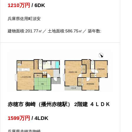
1210
万円
/ 6DK
兵庫県佐用町須安
建物面積:201.77
㎡
／ 土地面積:586.75
㎡
／ 築年数:
赤穂市 御崎（播州赤穂駅） 2階建 ４ＬＤＫ
1599
万円
/ 4LDK
兵庫県赤穂市御崎