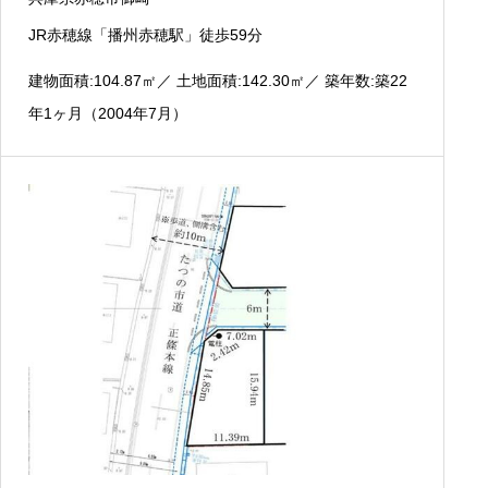
JR赤穂線「播州赤穂駅」徒歩59分
建物面積:104.87
㎡
／ 土地面積:142.30
㎡
／ 築年数:築22
年1ヶ月（2004年7月）