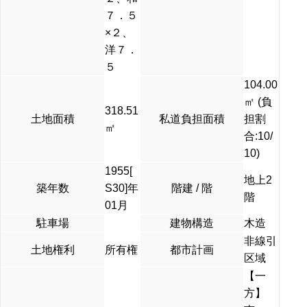
７．５
×２、
洋７．
５
104.00
㎡ (負
318.51
土地面積
私道負担面積
担割
㎡
合:10/
10)
1955[
地上2
築年数
S30]年
階建 / 階
階
01月
駐車場
建物構造
木造
非線引
土地権利
所有権
都市計画
区域
【一
方】