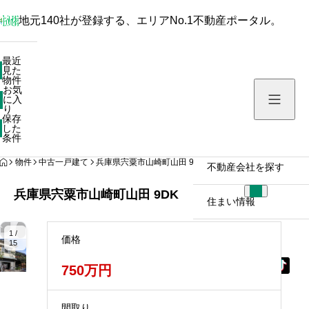
地元140社が登録する、エリアNo.1不動産ポータル。
最近見た物件
最近
見た
お気に入り
物件
お気
保存した条件
に入
り
保存
した
物件を探す
条件
HOME
物件
中古一戸建て
兵庫県宍粟市山崎町山田 9DK
不動産会社を探す
兵庫県宍粟市山崎町山田 9DK
住まい情報
拡
拡
拡
拡
拡
拡
拡
拡
拡
拡
拡
拡
大
大
大
大
大
大
大
大
大
大
大
大
1 /
価格
15
750万円
間取り