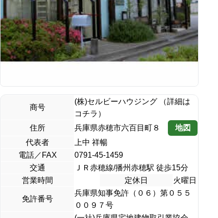
(株)セルビーハウジング （詳細は
商号
コチラ）
地図
住所
兵庫県赤穂市六百目町８
代表者
上中 祥暢
電話／FAX
0791-45-1459
交通
ＪＲ赤穂線/播州赤穂駅 徒歩15分
営業時間
定休日
火曜日
兵庫県知事免許（０６）第０５５
免許番号
００９７号
(一社)兵庫県宅地建物取引業協会