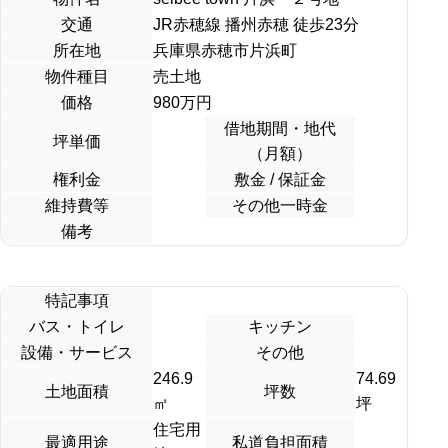
交通
JR赤穂線 播州赤穂 徒歩23分
所在地
兵庫県赤穂市片浜町
物件種目
売土地
価格
980
万円
借地期間・地代
坪単価
（月額）
権利金
敷金 / 保証金
維持費等
その他一時金
備考
特記事項
バス・トイレ
キッチン
設備・サービス
その他
246.9
74.69
土地面積
坪数
㎡
坪
住宅用
最適用途
私道負担面積