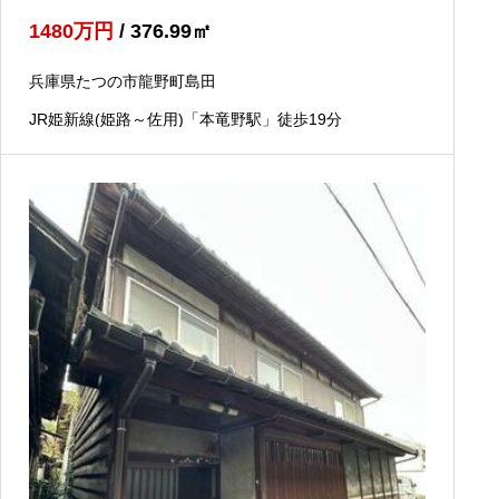
1480
万円
/ 376.99
㎡
兵庫県たつの市龍野町島田
JR姫新線(姫路～佐用)「本竜野駅」徒歩19分