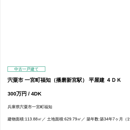
中古一戸建て
宍粟市 一宮町福知（播磨新宮駅） 平屋建 ４ＤＫ
300
万円
/ 4DK
兵庫県宍粟市一宮町福知
建物面積:113.88
㎡
／ 土地面積:629.79
㎡
／ 築年数:築34年7ヶ月（1