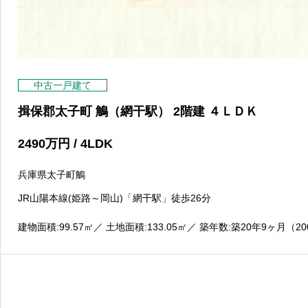
中古一戸建て
揖保郡太子町 鵤（網干駅） 2階建 ４ＬＤＫ
2490
万円
/ 4LDK
兵庫県太子町鵤
JR山陽本線(姫路～岡山)「網干駅」徒歩26分
建物面積:99.57
㎡
／ 土地面積:133.05
㎡
／ 築年数:築20年9ヶ月（20