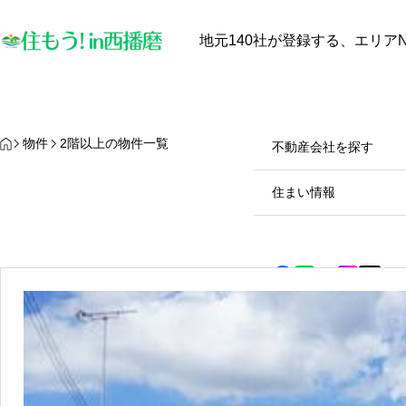
地元140社が登録する、エリアN
最近見た物件
お気に入り
保存し
物件を探す
物件を探す
HOME
物件
2階以上の物件一覧
不動産会社を探す
【中古戸建オーナー必見】太
陽光発電と蓄電池は本当に電
住まい情報
気代を安くするのか？田舎暮
らしのメリット・デメリット
2025.10.28
徹底解説！