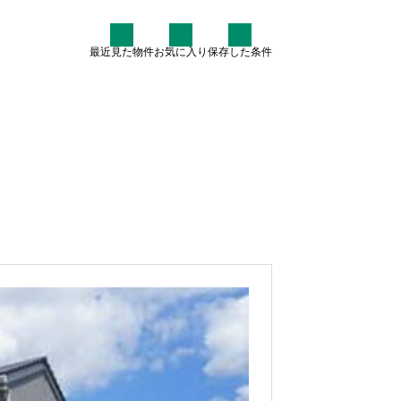
最近見た物件
お気に入り
保存した条件
住まい情報
なぜ7割が中古住宅を検討す
るのか？賢いマイホーム購入
術
2025.07.30