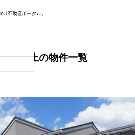
o.1不動産ポータル。
た条件
不動産会社を探す
田舎の築30年以上の一戸建て
2階以上の物件一覧
は何年住める？寿命を延ばす
具体的な方法と賢い選び方
2025.10.28