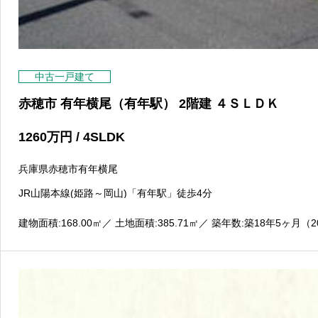
中古一戸建て
赤穂市 有年横尾（有年駅） 2階建 ４ＳＬＤＫ
1260
万円
/ 4SLDK
兵庫県赤穂市有年横尾
JR山陽本線(姫路～岡山)「有年駅」徒歩4分
建物面積:168.00
㎡
／ 土地面積:385.71
㎡
／ 築年数:築18年5ヶ月（2