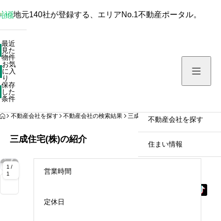
地元140社が登録する、エリアNo.1不動産ポータル。
最近見た物件
最近
見た
お気に入り
物件
お気
保存した条件
に入
り
保存
した
物件を探す
条件
HOME
不動産会社を探す
不動産会社の検索結果
三成住宅(株)
不動産会社を探す
三成住宅(株)の紹介
住まい情報
拡
拡
拡
大
大
大
1 /
営業時間
1
定休日