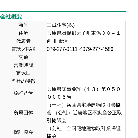
会社概要
商号
三成住宅(株)
住所
兵庫県揖保郡太子町東保３８－１
代表者
西川 康治
電話／FAX
079-277-0111／079-277-4580
交通
営業時間
定休日
当社の特徴
兵庫県知事免許（１３）第０５０
免許番号
０００６号
（一社）兵庫県宅地建物取引業協
所属団体
会 （公社）近畿地区不動産公正取
引協議会
（公社）全国宅地建物取引業保証
保証協会
協会