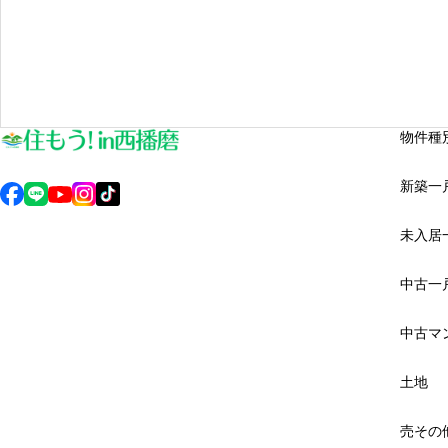
物件種
新築一
未入居
中古一
中古マ
土地
売その