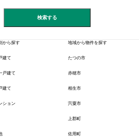
検索する
別から探す
地域から物件を探す
戸建て
たつの市
一戸建て
赤穂市
戸建て
相生市
ンション
宍粟市
上郡町
他
佐用町