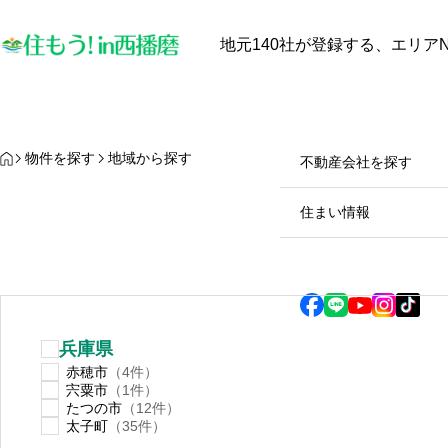
地元140社が登録する、エリアN
最近見た物件
お気に入り
保存し
物件を探す
物件を探す
HOME
物件を探す
地域から探す
不動産会社を探す
【中古戸建オーナー必見】太
兵庫県
の
陽光発電と蓄電池は本当に電
住まい情報
気代を安くするのか？田舎暮
らしのメリット・デメリット
2025.10.28
徹底解説！
兵庫県
赤穂市
（4件）
宍粟市
（1件）
たつの市
（12件）
太子町
（35件）