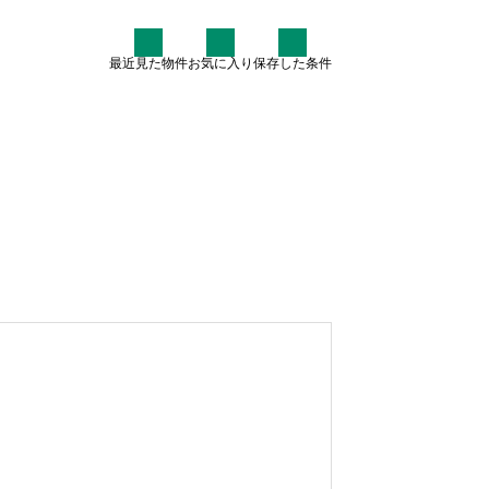
最近見た物件
お気に入り
保存した条件
住まい情報
なぜ7割が中古住宅を検討す
るのか？賢いマイホーム購入
術
2025.07.30