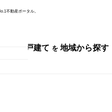
o.1不動産ポータル。
た条件
不動産会社を探す
田舎の築30年以上の一戸建て
新築一戸建て
地域から探す
を
は何年住める？寿命を延ばす
具体的な方法と賢い選び方
2025.10.28