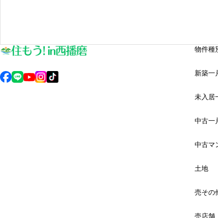
物件種
新築一
未入居
中古一
中古マ
土地
売その
売店舗