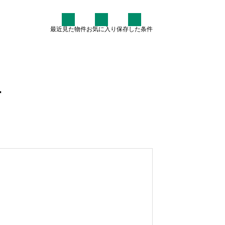
最近見た物件
お気に入り
保存した条件
住まい情報
なぜ7割が中古住宅を検討す
す
るのか？賢いマイホーム購入
術
2025.07.30