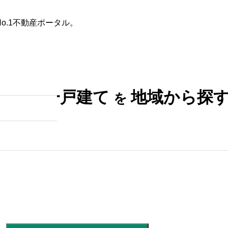
o.1不動産ポータル。
た条件
不動産会社を探す
田舎の築30年以上の一戸建て
未入居一戸建て
地域から探
を
は何年住める？寿命を延ばす
具体的な方法と賢い選び方
2025.10.28