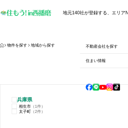
地元140社が登録する、エリアN
最近見た物件
お気に入り
保存し
物件を探す
物件を探す
HOME
物件を探す
地域から探す
不動産会社を探す
【中古戸建オーナー必見】太
兵庫県
の
陽光発電と蓄電池は本当に電
住まい情報
気代を安くするのか？田舎暮
らしのメリット・デメリット
2025.10.28
徹底解説！
兵庫県
相生市
（1件）
太子町
（2件）