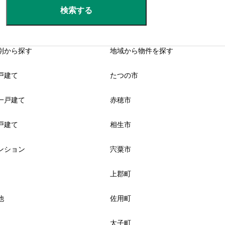
検索する
別から探す
地域から物件を探す
戸建て
たつの市
一戸建て
赤穂市
戸建て
相生市
ンション
宍粟市
上郡町
他
佐用町
太子町