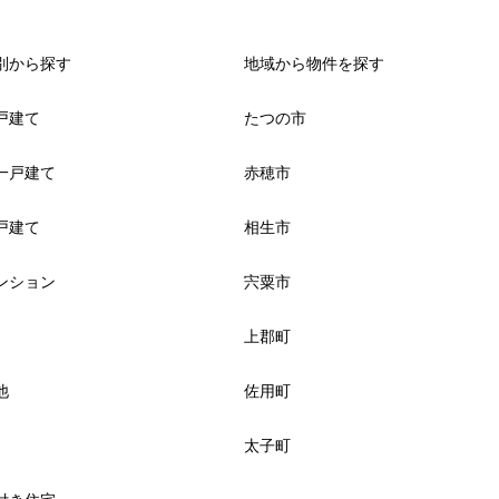
別から探す
地域から物件を探す
戸建て
たつの市
一戸建て
赤穂市
戸建て
相生市
ンション
宍粟市
上郡町
他
佐用町
太子町