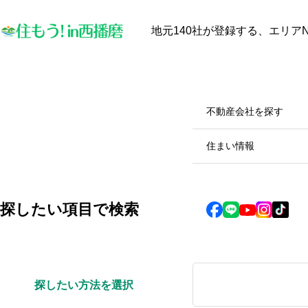
地元140社が登録する、エリアN
最近見た物件
お気に入り
保存し
物件を探す
物件を探す
不動産会社を探す
【中古戸建オーナー必見】太
陽光発電と蓄電池は本当に電
住まい情報
気代を安くするのか？田舎暮
らしのメリット・デメリット
2025.10.28
徹底解説！
探したい項目で検索
探したい方法を選択