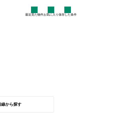
最近見た物件
お気に入り
保存した条件
住まい情報
なぜ7割が中古住宅を検討す
るのか？賢いマイホーム購入
術
2025.07.30
沿線から探す