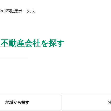
o.1不動産ポータル。
た条件
不動産会社を探す
不動産会社を探す
田舎の築30年以上の一戸建て
は何年住める？寿命を延ばす
具体的な方法と賢い選び方
2025.10.28
地域から探す