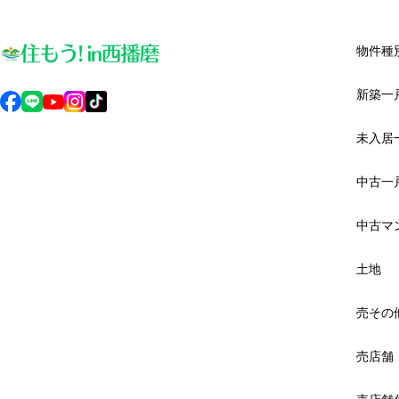
物件種
新築一
未入居
中古一
中古マ
土地
売その
売店舗