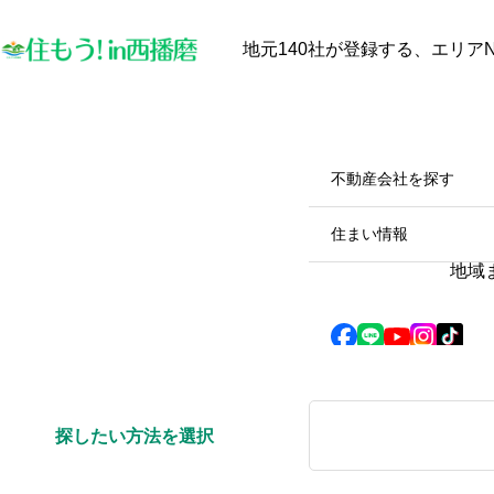
地元140社が登録する、エリアN
最近見た物件
お気に入り
保存し
物件を探す
物件を探す
不動産会社を探す
【中古戸建オーナー必見】太
陽光発電と蓄電池は本当に電
住まい情報
気代を安くするのか？田舎暮
地域
らしのメリット・デメリット
2025.10.28
徹底解説！
探したい方法を選択