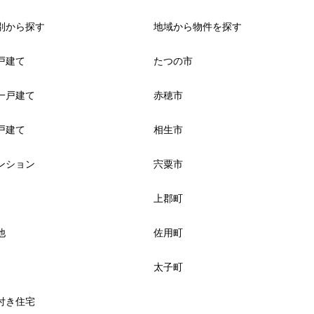
別から探す
地域から物件を探す
戸建て
たつの市
一戸建て
赤穂市
戸建て
相生市
ンション
宍粟市
上郡町
他
佐用町
太子町
付き住宅