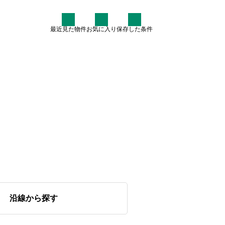
最近見た物件
お気に入り
保存した条件
住まい情報
なぜ7割が中古住宅を検討す
るのか？賢いマイホーム購入
術
2025.07.30
沿線から探す