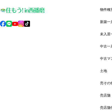
物件種
新築一
未入居
中古一
中古マ
土地
売その
売店舗
売店舗