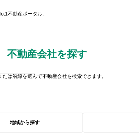
o.1不動産ポータル。
た条件
不動産会社を探す
不動産会社を探す
田舎の築30年以上の一戸建て
は何年住める？寿命を延ばす
具体的な方法と賢い選び方
または沿線を選んで不動産会社を検索できます。
2025.10.28
地域から探す