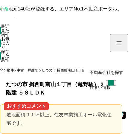
地元140社が登録する、エリアNo.1不動産ポータル。
最近見た物件
最近
見た
お気に入り
物件
お気
保存した条件
に入
り
保存
した
物件を探す
条件
HOME
物件
中古一戸建て
たつの市 揖西町南山１丁目（竜野駅） 2階建 ５ＳＬＤＫ
不動産会社を探す
たつの市 揖西町南山１丁目（竜野駅） 2
住まい情報
階建 ５ＳＬＤＫ
おすすめコメント
敷地面積９１坪以上、住友林業施工オール電化住
宅です。