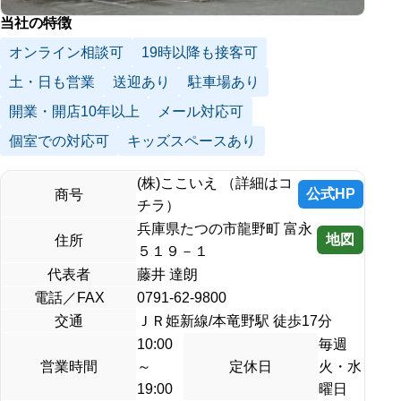
当社の特徴
オンライン相談可
19時以降も接客可
土・日も営業
送迎あり
駐車場あり
開業・開店10年以上
メール対応可
個室での対応可
キッズスペースあり
(株)ここいえ （詳細はコ
公式HP
商号
チラ）
兵庫県たつの市龍野町 富永
地図
住所
５１９－１
代表者
藤井 達朗
電話／FAX
0791-62-9800
交通
ＪＲ姫新線/本竜野駅 徒歩17分
10:00
毎週
営業時間
～
定休日
火・水
19:00
曜日