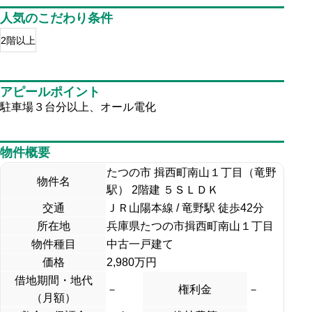
人気のこだわり条件
2階以上
アピールポイント
駐車場３台分以上、オール電化
物件概要
たつの市 揖西町南山１丁目（竜野
物件名
駅） 2階建 ５ＳＬＤＫ
交通
ＪＲ山陽本線 / 竜野駅 徒歩42分
所在地
兵庫県たつの市揖西町南山１丁目
物件種目
中古一戸建て
価格
2,980万円
借地期間・地代
－
権利金
－
（月額）