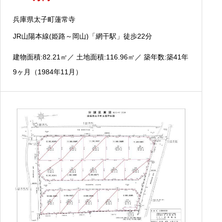
兵庫県太子町蓮常寺
JR山陽本線(姫路～岡山)「網干駅」徒歩22分
建物面積:82.21
㎡
／ 土地面積:116.96
㎡
／ 築年数:築41年
9ヶ月（1984年11月）