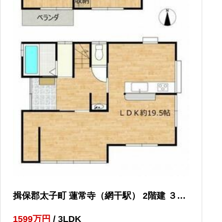
揖保郡太子町 蓮常寺（網干駅） 2階建 ３Ｌ
ＤＫ
1599
万円
/ 3LDK