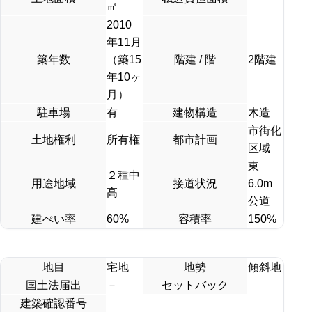
㎡
2010
年11月
築年数
（築15
階建 / 階
2階建
年10ヶ
月）
駐車場
有
建物構造
木造
市街化
土地権利
所有権
都市計画
区域
東
２種中
用途地域
接道状況
6.0m
高
公道
建ぺい率
60%
容積率
150%
地目
宅地
地勢
傾斜地
国土法届出
－
セットバック
建築確認番号