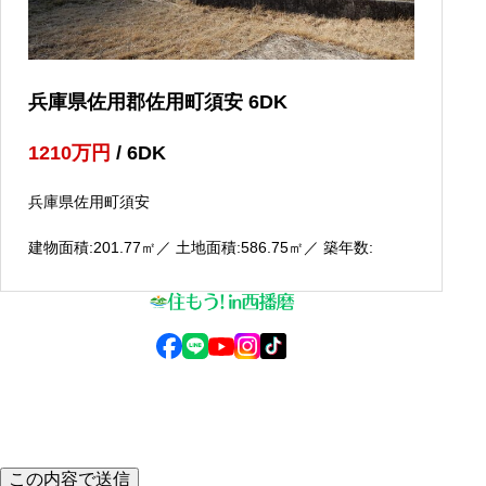
兵庫県佐用郡佐用町須安 6DK
1210
万円
/ 6DK
兵庫県佐用町須安
建物面積:201.77
㎡
／ 土地面積:586.75
㎡
／ 築年数:
© 2025 住もう！in西播磨
この内容で送信