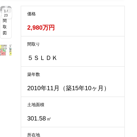
拡
拡
拡
拡
拡
拡
拡
拡
拡
拡
拡
拡
大
大
大
大
大
大
大
大
大
大
大
大
1 /
価格
23
間
2,980万円
取
図
間取り
５ＳＬＤＫ
築年数
2010年11月（築15年10ヶ月）
土地面積
301.58
㎡
所在地