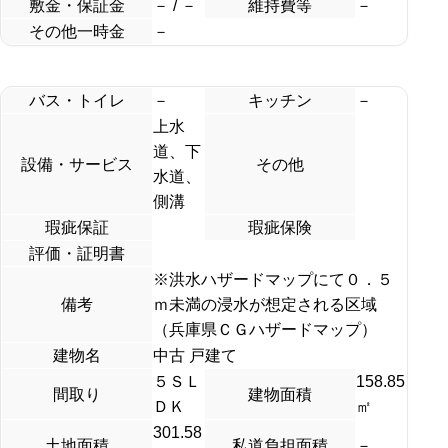
敷金・保証金
－ / －
維持費等
－
その他一時金
－
バス・トイレ
－
キッチン
－
上水
道、下
設備・サービス
その他
水道、
側溝
瑕疵保証
瑕疵保険
評価・証明書
※洪水ハザードマップにて０．５
備考
ｍ未満の浸水が想定される区域
（兵庫県ＣＧハザードマップ）
建物名
中古 戸建て
５ＳＬ
158.85
間取り
建物面積
ＤＫ
㎡
301.58
土地面積
私道負担面積
－