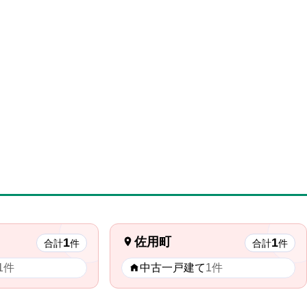
佐用町
1
1
合計
件
合計
件
1件
中古一戸建て
1件