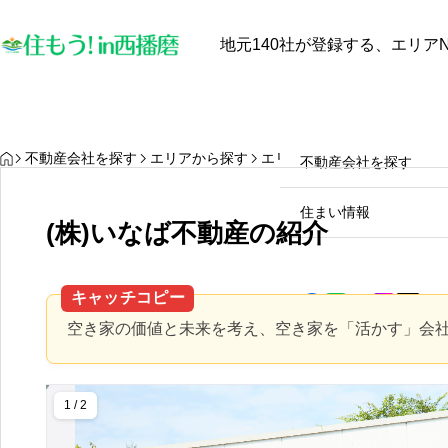
地元140社が登録する、エリアN
最近見た物件
お気に入り
保存し
物件を探す
物件を探す
HOME
不動産会社を探す
エリアから探す
エリアの不動産会社の検索結
不動産会社を探す
【中古戸建オーナー必見】太
陽光発電と蓄電池は本当に電
住まい情報
(株)いなば不動産の紹介
気代を安くするのか？田舎暮
らしのメリット・デメリット
2025.10.28
徹底解説！
キャッチコピー
空き家の価値と未来を考え、空き家を「活かす」会
1 / 2