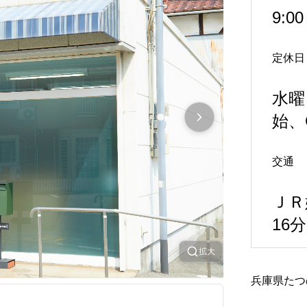
9:0
定休日
水曜
始、
交通
ＪＲ
16分
拡大
兵庫県たつ