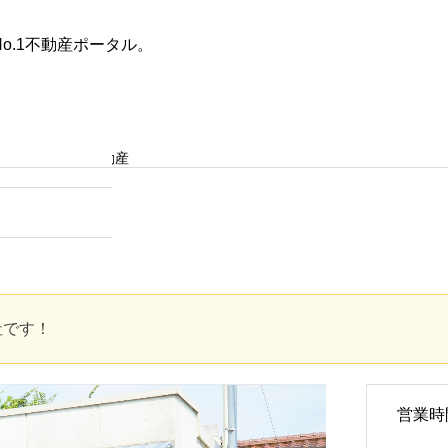
o.1不動産ポータル。
た条件
不動産会社を探す
果
(株)いなば不動産
田舎の築30年以上の一戸建て
は何年住める？寿命を延ばす
具体的な方法と賢い選び方
2025.10.28
社です！
営業時