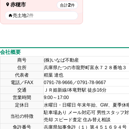
赤穂市
2
合計
件
売土地
2件
会社概要
商号
(株)いなば不動産
住所
兵庫県たつの市龍野町富永７２８番地３
代表者
稻葉 達也
電話／FAX
0791-78-9666／0791-78-9667
交通
ＪＲ姫新線/本竜野駅 徒歩16分
営業時間
9:00～17:00
定休日
水曜日・日曜日 年末年始、GW、夏季休
駐車場あり メール対応可 男性スタッフ
当社の特徴
売却 スピード査定 住み替え相談
免許番号
兵庫県知事免許（１）第４５１６９４号