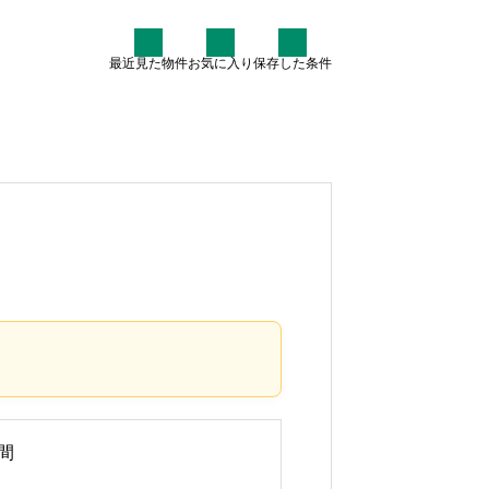
最近見た物件
お気に入り
保存した条件
住まい情報
なぜ7割が中古住宅を検討す
るのか？賢いマイホーム購入
術
2025.07.30
間