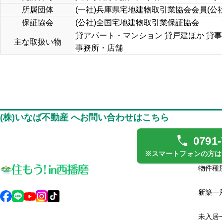
所属団体
(一社)兵庫県宅地建物取引業協会会員(
保証協会
(公社)全国宅地建物取引業保証協会
貸アパート・マンション 貸戸建ほか 貸事
主な取扱い物
事務所・店舗
(株)いなば不動産 へお問い合わせはこちら
0791-
※スマートフォンの方は
物件種
新築一
未入居