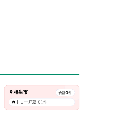
相生市
1
合計
件
中古一戸建て
1件