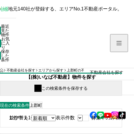
地元140社が登録する、エリアNo.1不動産ポータル。
最近見た物件
最近
見た
お気に入り
物件
お気
保存した条件
に入
り
保存
した
物件を探す
条件
HOME
不動産会社を探す
エリアから探す
上郡町の不動産会社の検索結果
(株)い
不動産会社を探す
【(株)いなば不動産】物件を探す
住まい情報
上郡町
現在の検索条件
募集中のみ表示
1
並び替え
件中 1-1件表示
表示件数