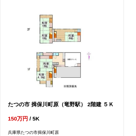
たつの市 揖保川町原（竜野駅） 2階建 ５Ｋ
150
万円
/ 5K
兵庫県たつの市揖保川町原