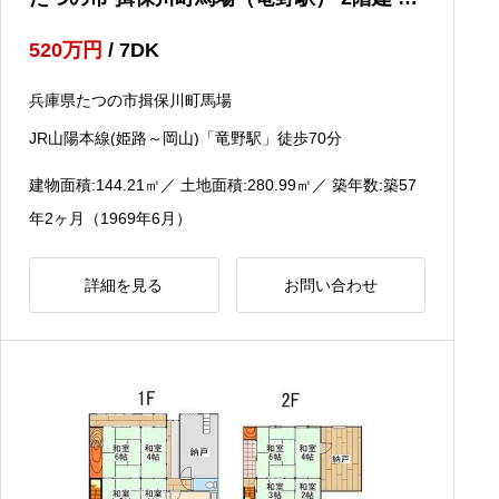
ＤＫ
520
万円
/ 7DK
兵庫県たつの市揖保川町馬場
JR山陽本線(姫路～岡山)「竜野駅」徒歩70分
建物面積:144.21
㎡
／ 土地面積:280.99
㎡
／ 築年数:築57
年2ヶ月（1969年6月）
詳細を見る
お問い合わせ