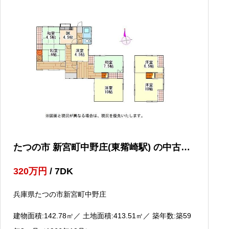
たつの市 新宮町中野庄(東觜崎駅) の中古一
戸建て
320
万円
/ 7DK
兵庫県たつの市新宮町中野庄
建物面積:142.78
㎡
／ 土地面積:413.51
㎡
／ 築年数:築59