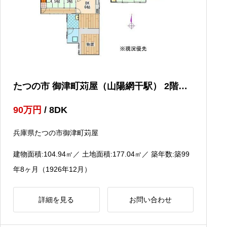
たつの市 御津町苅屋（山陽網干駅） 2階建
８ＤＫ
90
万円
/ 8DK
兵庫県たつの市御津町苅屋
建物面積:104.94
㎡
／ 土地面積:177.04
㎡
／ 築年数:築99
年8ヶ月（1926年12月）
詳細を見る
お問い合わせ