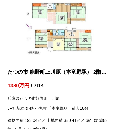
たつの市 龍野町上川原（本竜野駅） 2階建
７ＤＫ
1380
万円
/ 7DK
兵庫県たつの市龍野町上川原
JR姫新線(姫路～佐用)「本竜野駅」徒歩18分
建物面積:193.04
㎡
／ 土地面積:350.41
㎡
／ 築年数:築52
年7ヶ月（1974年1月）