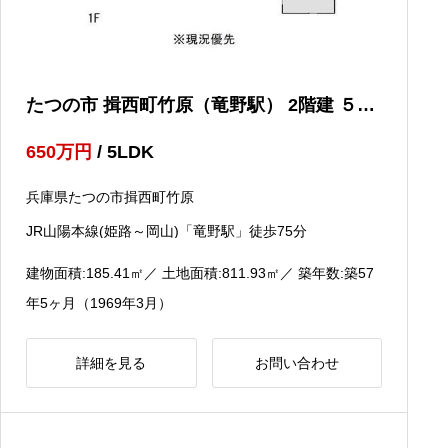
たつの市 揖西町竹原（竜野駅） 2階建 ５Ｌ
ＤＫ
650
万円
/ 5LDK
兵庫県たつの市揖西町竹原
JR山陽本線(姫路～岡山)「竜野駅」徒歩75分
建物面積:185.41
㎡
／ 土地面積:811.93
㎡
／ 築年数:築57
年5ヶ月（1969年3月）
詳細を見る
お問い合わせ