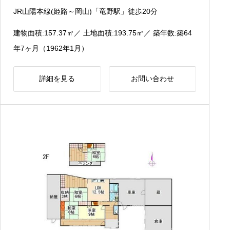
JR山陽本線(姫路～岡山)「竜野駅」徒歩20分
建物面積:157.37
㎡
／ 土地面積:193.75
㎡
／ 築年数:築64
年7ヶ月（1962年1月）
詳細を見る
お問い合わせ