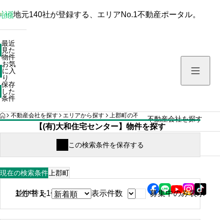
地元140社が登録する、エリアNo.1不動産ポータル。
最近見た物件
最近
見た
お気に入り
物件
お気
保存した条件
に入
り
保存
した
物件を探す
条件
HOME
不動産会社を探す
エリアから探す
上郡町の不動産会社の検索結果
(有)大
不動産会社を探す
【(有)大和住宅センター】物件を探す
住まい情報
上郡町
現在の検索条件
募集中のみ表示
1
並び替え
件中 1-1件表示
表示件数