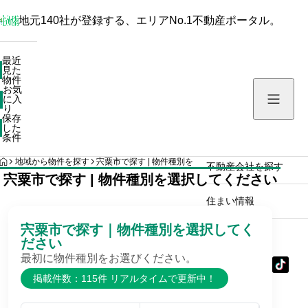
地元140社が登録する、エリアNo.1不動産ポータル。
最近見た物件
最近
見た
お気に入り
物件
お気
保存した条件
に入
り
保存
した
物件を探す
条件
HOME
地域から物件を探す
宍粟市で探す | 物件種別を選択してください
不動産会社を探す
宍粟市で探す | 物件種別を選択してください
住まい情報
宍粟市で探す｜物件種別を選択してく
ださい
最初に物件種別をお選びください。
掲載件数：115件 リアルタイムで更新中！