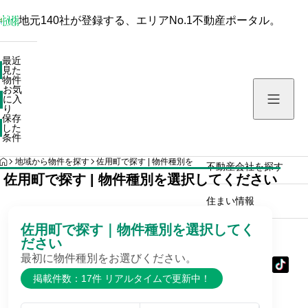
地元140社が登録する、エリアNo.1不動産ポータル。
最近見た物件
最近
見た
お気に入り
物件
お気
保存した条件
に入
り
保存
した
物件を探す
条件
HOME
地域から物件を探す
佐用町で探す | 物件種別を選択してください
不動産会社を探す
佐用町で探す | 物件種別を選択してください
住まい情報
佐用町で探す｜物件種別を選択してく
ださい
最初に物件種別をお選びください。
掲載件数：17件 リアルタイムで更新中！