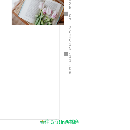
2
5
.
0
7
.
3
0
2
0
2
5
.
1
1
.
0
6
西
播
磨
エ
リ