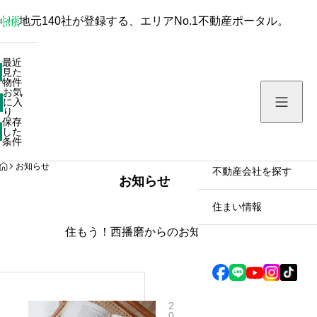
地元140社が登録する、エリアNo.1不動産ポータル。
最近見た物件
最近
見た
お気に入り
物件
お気
保存した条件
に入
り
保存
した
物件を探す
条件
HOME
お知らせ
不動産会社を探す
お知らせ
住まい情報
住もう！西播磨からのお知らせ
2
0