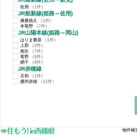
佐用
（1件）
JR姫新線(姫路～佐用)
播磨徳久
（1件）
本竜野
（7件）
JR山陽本線(姫路～岡山)
はりま勝原
（1件）
上郡
（2件）
相生
（7件）
竜野
（5件）
網干
（8件）
JR赤穂線
天和
（1件）
播州赤穂
（11件）
物件種