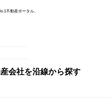
o.1不動産ポータル。
た条件
不動産会社を探す
田舎の築30年以上の一戸建て
は何年住める？寿命を延ばす
具体的な方法と賢い選び方
2025.10.28
動産会社を沿線から探す