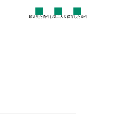
最近見た物件
お気に入り
保存した条件
住まい情報
なぜ7割が中古住宅を検討す
るのか？賢いマイホーム購入
術
2025.07.30