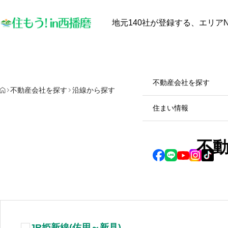
地元140社が登録する、エリアN
最近見た物件
お気に入り
保存し
物件を探す
物件を探す
不動産会社を探す
HOME
【中古戸建オーナー必見】太
不動産会社を探す
沿線から探す
陽光発電と蓄電池は本当に電
住まい情報
気代を安くするのか？田舎暮
らしのメリット・デメリット
2025.10.28
不
徹底解説！
JR姫新線(佐用～新見)